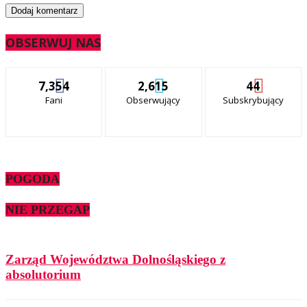
OBSERWUJ NAS
7,354
2,615
44
Fani
Obserwujący
Subskrybujący
POGODA
NIE PRZEGAP
Zarząd Województwa Dolnośląskiego z
absolutorium