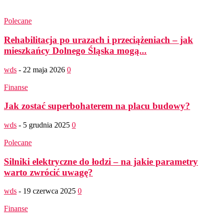
Polecane
Rehabilitacja po urazach i przeciążeniach – jak
mieszkańcy Dolnego Śląska mogą...
wds
-
22 maja 2026
0
Finanse
Jak zostać superbohaterem na placu budowy?
wds
-
5 grudnia 2025
0
Polecane
Silniki elektryczne do łodzi – na jakie parametry
warto zwrócić uwagę?
wds
-
19 czerwca 2025
0
Finanse