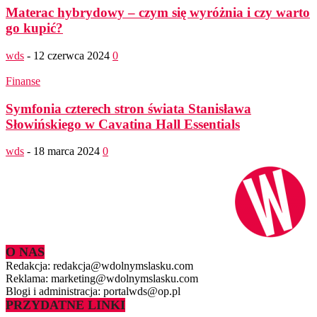
Materac hybrydowy – czym się wyróżnia i czy warto
go kupić?
wds
-
12 czerwca 2024
0
Finanse
Symfonia czterech stron świata Stanisława
Słowińskiego w Cavatina Hall Essentials
wds
-
18 marca 2024
0
O NAS
Redakcja: redakcja@wdolnymslasku.com
Reklama: marketing@wdolnymslasku.com
Blogi i administracja: portalwds@op.pl
PRZYDATNE LINKI