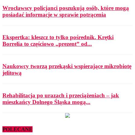
Wrocławscy policjanci poszukują osób, które mogą
posiadać informacje w sprawie potrącenia
Ekspertka: kleszcz to tylko pośrednik. Krętki
Borrelia to częściowo „prezent” od...
Naukowcy tworzą przekąski wspierające mikrobiotę
jelitową
Rehabilitacja po urazach i przeciążeniach – jak
mieszkańcy Dolnego Śląska mogą...
POLECANE