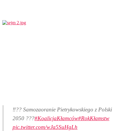
‼️?? Samozaoranie Pietrykowskiego z Polski
2050 ???
#KoalicjaKłamców
#RokKłamstw
pic.twitter.com/wJa5SuHgLh