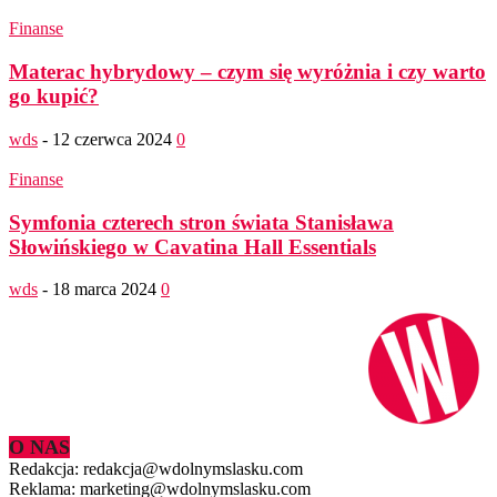
Finanse
Materac hybrydowy – czym się wyróżnia i czy warto
go kupić?
wds
-
12 czerwca 2024
0
Finanse
Symfonia czterech stron świata Stanisława
Słowińskiego w Cavatina Hall Essentials
wds
-
18 marca 2024
0
O NAS
Redakcja: redakcja@wdolnymslasku.com
Reklama: marketing@wdolnymslasku.com