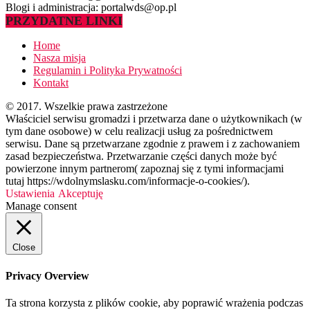
Blogi i administracja: portalwds@op.pl
PRZYDATNE LINKI
Home
Nasza misja
Regulamin i Polityka Prywatności
Kontakt
© 2017. Wszelkie prawa zastrzeżone
Właściciel serwisu gromadzi i przetwarza dane o użytkownikach (w
tym dane osobowe) w celu realizacji usług za pośrednictwem
serwisu. Dane są przetwarzane zgodnie z prawem i z zachowaniem
zasad bezpieczeństwa. Przetwarzanie części danych może być
powierzone innym partnerom( zapoznaj się z tymi informacjami
tutaj https://wdolnymslasku.com/informacje-o-cookies/).
Ustawienia
Akceptuję
Manage consent
Close
Privacy Overview
Ta strona korzysta z plików cookie, aby poprawić wrażenia podczas