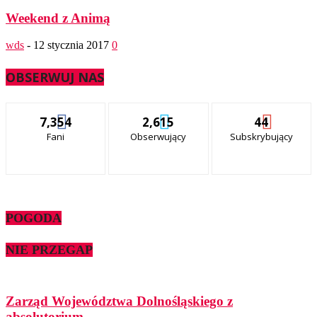
Weekend z Animą
wds
-
12 stycznia 2017
0
OBSERWUJ NAS
7,354
2,615
44
Fani
Obserwujący
Subskrybujący
POGODA
NIE PRZEGAP
Zarząd Województwa Dolnośląskiego z
absolutorium