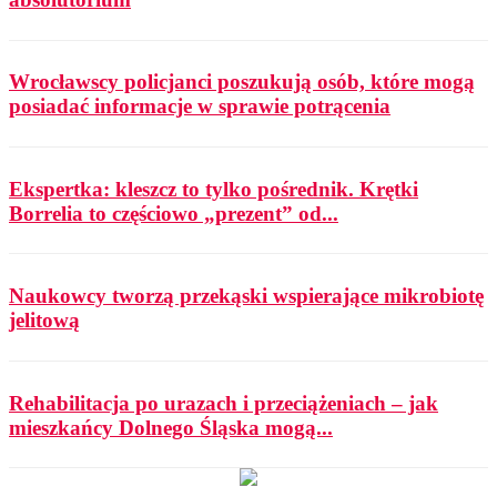
Wrocławscy policjanci poszukują osób, które mogą
posiadać informacje w sprawie potrącenia
Ekspertka: kleszcz to tylko pośrednik. Krętki
Borrelia to częściowo „prezent” od...
Naukowcy tworzą przekąski wspierające mikrobiotę
jelitową
Rehabilitacja po urazach i przeciążeniach – jak
mieszkańcy Dolnego Śląska mogą...