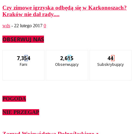
Czy zimowe igrzyska odbędą się w Karkonoszach?
Kraków nie dał rady....
wds
-
22 lutego 2017
0
OBSERWUJ NAS
7,354
2,615
44
Fani
Obserwujący
Subskrybujący
POGODA
NIE PRZEGAP
Zarząd Województwa Dolnośląskiego z