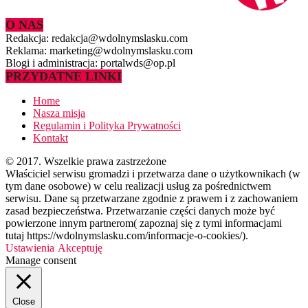
O NAS
Redakcja: redakcja@wdolnymslasku.com
Reklama: marketing@wdolnymslasku.com
Blogi i administracja: portalwds@op.pl
PRZYDATNE LINKI
Home
Nasza misja
Regulamin i Polityka Prywatności
Kontakt
© 2017. Wszelkie prawa zastrzeżone
Właściciel serwisu gromadzi i przetwarza dane o użytkownikach (w
tym dane osobowe) w celu realizacji usług za pośrednictwem
serwisu. Dane są przetwarzane zgodnie z prawem i z zachowaniem
zasad bezpieczeństwa. Przetwarzanie części danych może być
powierzone innym partnerom( zapoznaj się z tymi informacjami
tutaj https://wdolnymslasku.com/informacje-o-cookies/).
Ustawienia
Akceptuję
Manage consent
Close