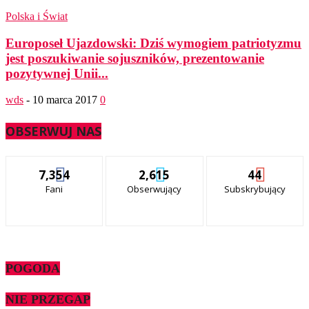
Polska i Świat
Europoseł Ujazdowski: Dziś wymogiem patriotyzmu
jest poszukiwanie sojuszników, prezentowanie
pozytywnej Unii...
wds
-
10 marca 2017
0
OBSERWUJ NAS
7,354
2,615
44
Fani
Obserwujący
Subskrybujący
POGODA
NIE PRZEGAP