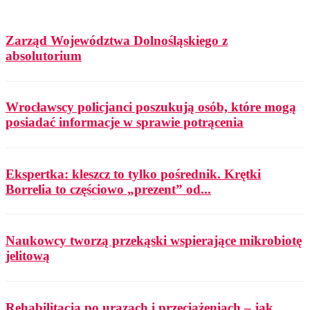
Zarząd Województwa Dolnośląskiego z
absolutorium
Wrocławscy policjanci poszukują osób, które mogą
posiadać informacje w sprawie potrącenia
Ekspertka: kleszcz to tylko pośrednik. Krętki
Borrelia to częściowo „prezent” od...
Naukowcy tworzą przekąski wspierające mikrobiotę
jelitową
Rehabilitacja po urazach i przeciążeniach – jak