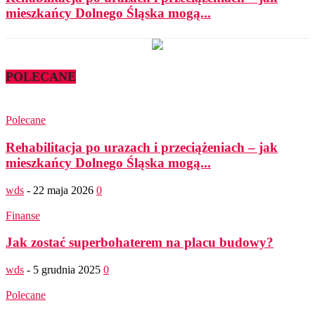
mieszkańcy Dolnego Śląska mogą...
POLECANE
Polecane
Rehabilitacja po urazach i przeciążeniach – jak
mieszkańcy Dolnego Śląska mogą...
wds
-
22 maja 2026
0
Finanse
Jak zostać superbohaterem na placu budowy?
wds
-
5 grudnia 2025
0
Polecane