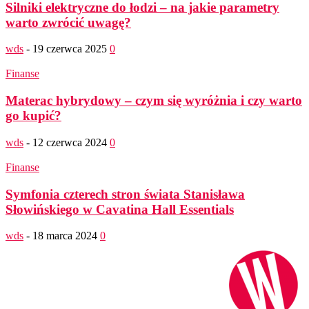
Silniki elektryczne do łodzi – na jakie parametry
warto zwrócić uwagę?
wds
-
19 czerwca 2025
0
Finanse
Materac hybrydowy – czym się wyróżnia i czy warto
go kupić?
wds
-
12 czerwca 2024
0
Finanse
Symfonia czterech stron świata Stanisława
Słowińskiego w Cavatina Hall Essentials
wds
-
18 marca 2024
0