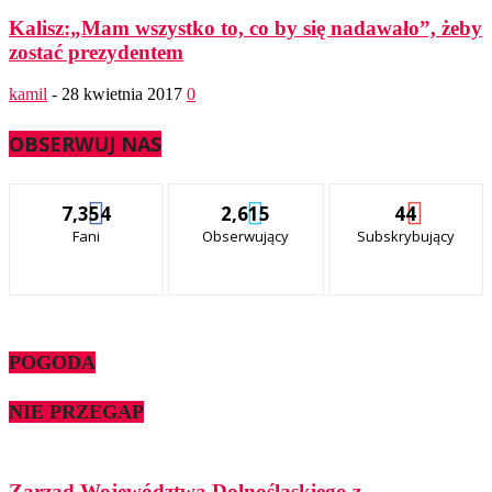
Kalisz:„Mam wszystko to, co by się nadawało”, żeby
zostać prezydentem
kamil
-
28 kwietnia 2017
0
OBSERWUJ NAS
7,354
2,615
44
Fani
Obserwujący
Subskrybujący
POGODA
NIE PRZEGAP
Zarząd Województwa Dolnośląskiego z