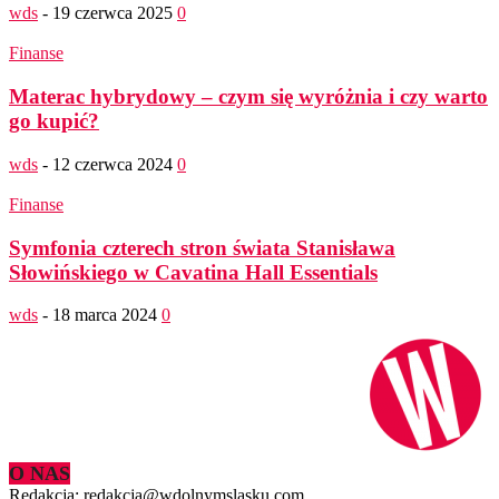
wds
-
19 czerwca 2025
0
Finanse
Materac hybrydowy – czym się wyróżnia i czy warto
go kupić?
wds
-
12 czerwca 2024
0
Finanse
Symfonia czterech stron świata Stanisława
Słowińskiego w Cavatina Hall Essentials
wds
-
18 marca 2024
0
O NAS
Redakcja: redakcja@wdolnymslasku.com