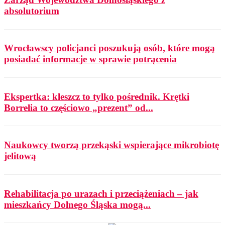
absolutorium
Wrocławscy policjanci poszukują osób, które mogą
posiadać informacje w sprawie potrącenia
Ekspertka: kleszcz to tylko pośrednik. Krętki
Borrelia to częściowo „prezent” od...
Naukowcy tworzą przekąski wspierające mikrobiotę
jelitową
Rehabilitacja po urazach i przeciążeniach – jak
mieszkańcy Dolnego Śląska mogą...