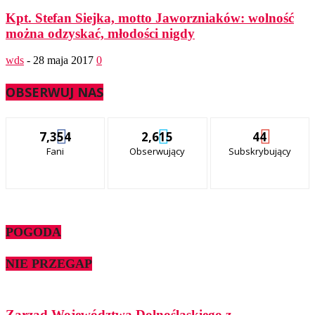
Kpt. Stefan Siejka, motto Jaworzniaków: wolność
można odzyskać, młodości nigdy
wds
-
28 maja 2017
0
OBSERWUJ NAS
7,354
2,615
44
Fani
Obserwujący
Subskrybujący
POGODA
NIE PRZEGAP
Zarząd Województwa Dolnośląskiego z