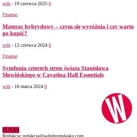
wds
-
19 czerwca 2025
0
Finanse
Materac hybrydowy – czym się wyróżnia i czy warto
go kupić?
wds
-
12 czerwca 2024
0
Finanse
Symfonia czterech stron świata Stanisława
Słowińskiego w Cavatina Hall Essentials
wds
-
18 marca 2024
0
O NAS
Redakcja: redakcja@wdolnymslasku.com