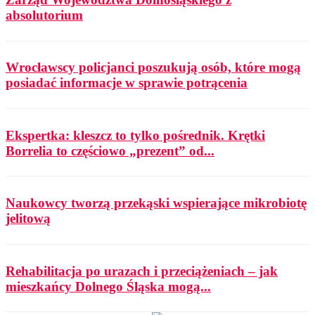
absolutorium
Wrocławscy policjanci poszukują osób, które mogą
posiadać informacje w sprawie potrącenia
Ekspertka: kleszcz to tylko pośrednik. Krętki
Borrelia to częściowo „prezent” od...
Naukowcy tworzą przekąski wspierające mikrobiotę
jelitową
Rehabilitacja po urazach i przeciążeniach – jak
mieszkańcy Dolnego Śląska mogą...