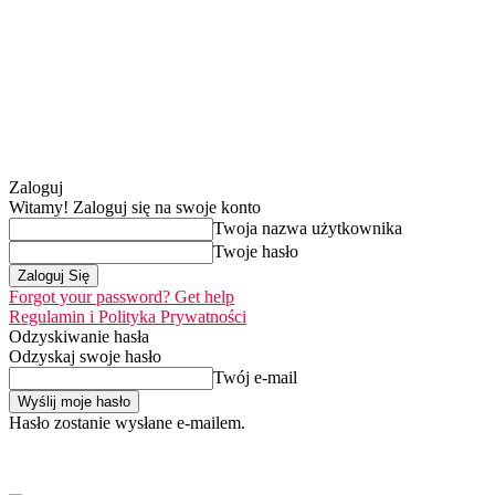
Zaloguj
Witamy! Zaloguj się na swoje konto
Twoja nazwa użytkownika
Twoje hasło
Forgot your password? Get help
Regulamin i Polityka Prywatności
Odzyskiwanie hasła
Odzyskaj swoje hasło
Twój e-mail
Hasło zostanie wysłane e-mailem.
Home
Nasza misj
czwartek, 6 sierpnia 2026
Zaloguj się / Dołącz