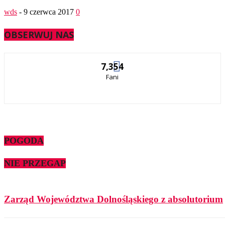
wds
-
9 czerwca 2017
0
OBSERWUJ NAS
7,354
Fani
POGODA
NIE PRZEGAP
Zarząd Województwa Dolnośląskiego z absolutorium