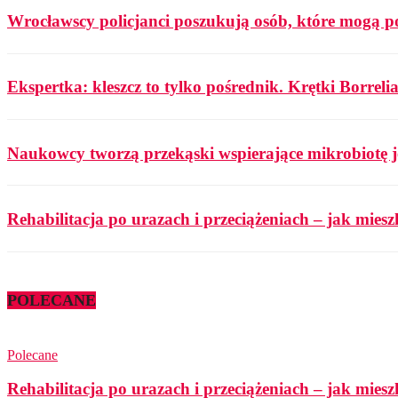
Wrocławscy policjanci poszukują osób, które mogą p
Ekspertka: kleszcz to tylko pośrednik. Krętki Borrelia
Naukowcy tworzą przekąski wspierające mikrobiotę j
Rehabilitacja po urazach i przeciążeniach – jak mies
POLECANE
Polecane
Rehabilitacja po urazach i przeciążeniach – jak mies