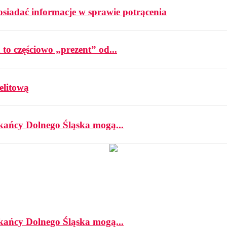
osiadać informacje w sprawie potrącenia
 to częściowo „prezent” od...
elitową
zkańcy Dolnego Śląska mogą...
zkańcy Dolnego Śląska mogą...