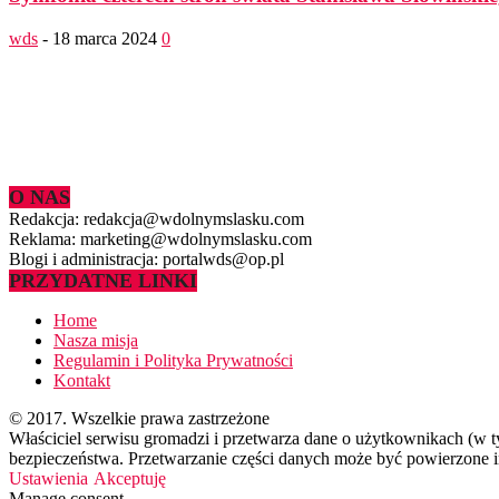
wds
-
18 marca 2024
0
O NAS
Redakcja: redakcja@wdolnymslasku.com
Reklama: marketing@wdolnymslasku.com
Blogi i administracja: portalwds@op.pl
PRZYDATNE LINKI
Home
Nasza misja
Regulamin i Polityka Prywatności
Kontakt
© 2017. Wszelkie prawa zastrzeżone
Właściciel serwisu gromadzi i przetwarza dane o użytkownikach (w 
bezpieczeństwa. Przetwarzanie części danych może być powierzone in
Ustawienia
Akceptuję
Manage consent