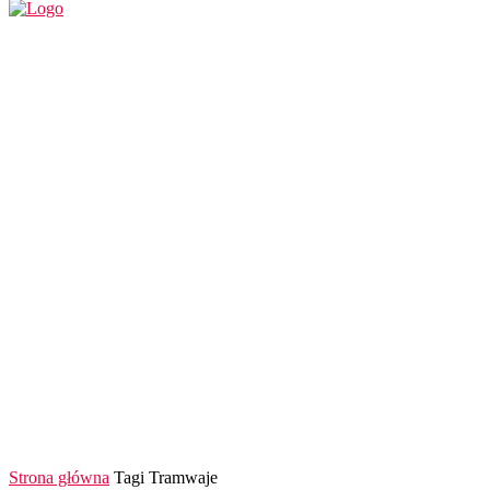
REGION
POLSKA I ŚWIAT
KULTURA
FINANS
Strona główna
Tagi
Tramwaje