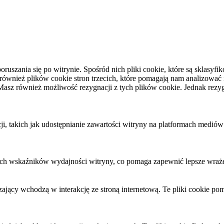
oruszania się po witrynie. Spośród nich pliki cookie, które są sklas
nież plików cookie stron trzecich, które pomagają nam analizować i r
asz również możliwość rezygnacji z tych plików cookie. Jednak rezy
 takich jak udostępnianie zawartości witryny na platformach mediów s
wych wskaźników wydajności witryny, co pomaga zapewnić lepsze wraż
zający wchodzą w interakcję ze stroną internetową. Te pliki cookie p