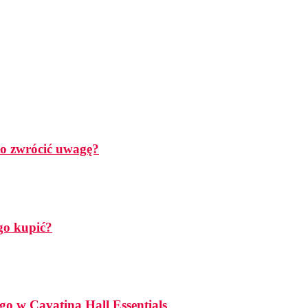
rto zwrócić uwagę?
go kupić?
go w Cavatina Hall Essentials