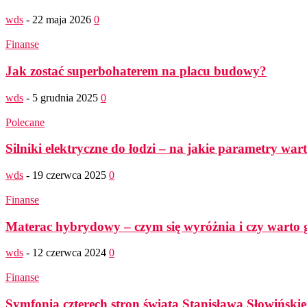
wds
-
22 maja 2026
0
Finanse
Jak zostać superbohaterem na placu budowy?
wds
-
5 grudnia 2025
0
Polecane
Silniki elektryczne do łodzi – na jakie parametry wa
wds
-
19 czerwca 2025
0
Finanse
Materac hybrydowy – czym się wyróżnia i czy warto 
wds
-
12 czerwca 2024
0
Finanse
Symfonia czterech stron świata Stanisława Słowińskie