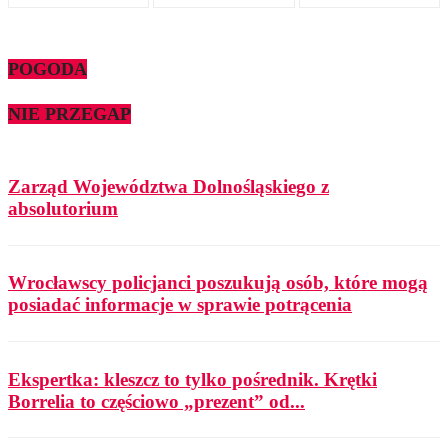
POGODA
NIE PRZEGAP
Zarząd Województwa Dolnośląskiego z
absolutorium
Wrocławscy policjanci poszukują osób, które mogą
posiadać informacje w sprawie potrącenia
Ekspertka: kleszcz to tylko pośrednik. Krętki
Borrelia to częściowo „prezent” od...