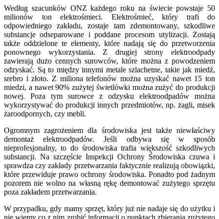
Według szacunków ONZ każdego roku na świecie powstaje 50
milionów ton elektrośmieci. Elektrośmieć, który trafi do
odpowiedniego zakładu, zostaje tam zdemontowany, szkodliwe
substancje odseparowane i poddane procesom utylizacji. Zostają
także oddzielone te elementy, które nadają się do przetworzenia
ponownego wykorzystania. Z drugiej strony elektroodpady
zawierają dużo cennych surowców, które można z powodzeniem
odzyskać. Są to między innymi metale szlachetne, takie jak miedź,
srebro i złoto. Z miliona telefonów można uzyskać nawet 15 ton
miedzi, a nawet 90% zużytej świetlówki można zużyć do produkcji
nowej. Poza tym surowce z odzysku elektroodpadów można
wykorzystywać do produkcji innych przedmiotów, np. żagli, misek
żaroodpornych, czy mebli.
Ogromnym zagrożeniem dla środowiska jest także niewłaściwy
demontaż elektroodpadów. Jeśli odbywa się w sposób
nieprofesjonalny, to do środowiska trafia większość szkodliwych
substancji. Na szczęście Inspekcji Ochrony Środowiska czuwa i
sprawdza czy zakłady przetwarzania faktycznie realizują obowiązki,
które przewiduje prawo ochrony środowiska. Ponadto pod żadnym
pozorem nie wolno na własną rękę demontować zużytego sprzętu
poza zakładem przetwarzania.
W przypadku, gdy mamy sprzęt, który już nie nadaje się do użytku i
nie wiemy co z nim zrobić informacji o punktach zbierania zużytego