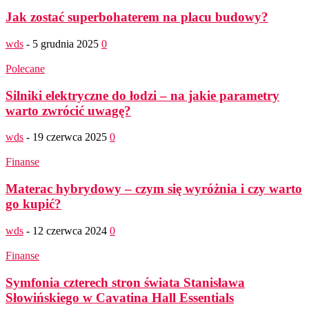
Jak zostać superbohaterem na placu budowy?
wds
-
5 grudnia 2025
0
Polecane
Silniki elektryczne do łodzi – na jakie parametry
warto zwrócić uwagę?
wds
-
19 czerwca 2025
0
Finanse
Materac hybrydowy – czym się wyróżnia i czy warto
go kupić?
wds
-
12 czerwca 2024
0
Finanse
Symfonia czterech stron świata Stanisława
Słowińskiego w Cavatina Hall Essentials