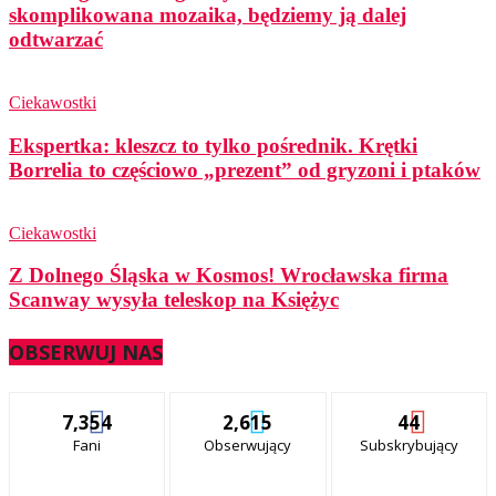
skomplikowana mozaika, będziemy ją dalej
odtwarzać
Ciekawostki
Ekspertka: kleszcz to tylko pośrednik. Krętki
Borrelia to częściowo „prezent” od gryzoni i ptaków
Ciekawostki
Z Dolnego Śląska w Kosmos! Wrocławska firma
Scanway wysyła teleskop na Księżyc
OBSERWUJ NAS
7,354
2,615
44
Fani
Obserwujący
Subskrybujący