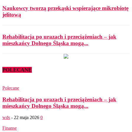
Naukowcy tworzą przekąski wspierające mikrobiotę
jelitową
Rehabilitacja po urazach i przeciążeniach – jak
mieszkańcy Dolnego Śląska mogą...
POLECANE
Polecane
Rehabilitacja po urazach i przeciążeniach – jak
mieszkańcy Dolnego Śląska mogą...
wds
-
22 maja 2026
0
Finanse