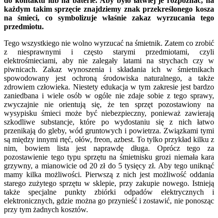
do kontaktu lub na baterie. Aby było łatwiej je rozpoznać, na
każdym takim sprzęcie znajdziemy znak przekreślonego kosza
na śmieci, co symbolizuje właśnie zakaz wyrzucania tego
przedmiotu.
Tego wszystkiego nie wolno wyrzucać na śmietnik. Zatem co zrobić
z niesprawnymi i często starymi przedmiotami, czyli
elektrośmieciami, aby nie zalegały latami na strychach czy w
piwnicach. Zakaz wynoszenia i składania ich w śmietnikach
spowodowany jest ochroną środowiska naturalnego, a także
zdrowiem człowieka. Niestety edukacja w tym zakresie jest bardzo
zaniedbana i wiele osób w ogóle nie zdaje sobie z tego sprawy,
zwyczajnie nie orientują się, że ten sprzęt pozostawiony na
wysypisku śmieci może być niebezpieczny, ponieważ zawierają
szkodliwe substancje, które po wydostaniu się z nich łatwo
przenikają do gleby, wód gruntowych i powietrza. Związkami tymi
są między innymi rtęć, ołów, freon, azbest. To tylko przykład kilku z
nim, bowiem lista jest naprawdę długa. Oprócz tego za
pozostawienie tego typu sprzętu na śmietnisku grozi niemała kara
grzywny, a mianowicie od 20 zł do 5 tysięcy zł. Aby tego uniknąć
mamy kilka możliwości. Pierwszą z nich jest możliwość oddania
starego zużytego sprzętu w sklepie, przy zakupie nowego. Istnieją
także specjalne punkty zbiórki odpadów elektrycznych i
elektronicznych, gdzie można go przynieść i zostawić, nie ponosząc
przy tym żadnych kosztów.