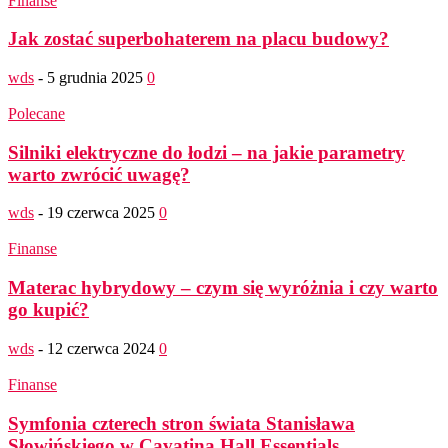
Finanse
Jak zostać superbohaterem na placu budowy?
wds
-
5 grudnia 2025
0
Polecane
Silniki elektryczne do łodzi – na jakie parametry
warto zwrócić uwagę?
wds
-
19 czerwca 2025
0
Finanse
Materac hybrydowy – czym się wyróżnia i czy warto
go kupić?
wds
-
12 czerwca 2024
0
Finanse
Symfonia czterech stron świata Stanisława
Słowińskiego w Cavatina Hall Essentials