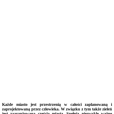
Każde miasto jest przestrzenią w całości zaplanowaną i
zaprojektowaną przez człowieka. W związku z tym także zieleń
jest zaaranżowaną częścią miasta. Spełnia niezwykle ważne