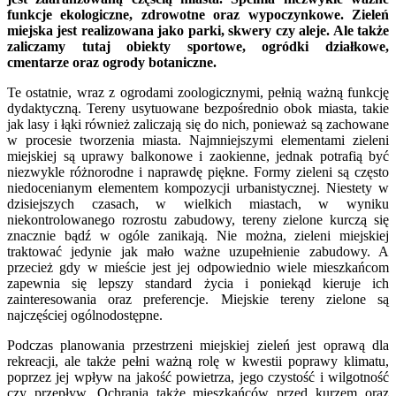
funkcje ekologiczne, zdrowotne oraz wypoczynkowe. Zieleń
miejska jest realizowana jako parki, skwery czy aleje. Ale także
zaliczamy tutaj obiekty sportowe, ogródki działkowe,
cmentarze oraz ogrody botaniczne.
Te ostatnie, wraz z ogrodami zoologicznymi, pełnią ważną funkcję
dydaktyczną. Tereny usytuowane bezpośrednio obok miasta, takie
jak lasy i łąki również zaliczają się do nich, ponieważ są zachowane
w procesie tworzenia miasta. Najmniejszymi elementami zieleni
miejskiej są uprawy balkonowe i zaokienne, jednak potrafią być
niezwykle różnorodne i naprawdę piękne. Formy zieleni są często
niedocenianym elementem kompozycji urbanistycznej. Niestety w
dzisiejszych czasach, w wielkich miastach, w wyniku
niekontrolowanego rozrostu zabudowy, tereny zielone kurczą się
znacznie bądź w ogóle zanikają. Nie można, zieleni miejskiej
traktować jedynie jak mało ważne uzupełnienie zabudowy. A
przecież gdy w mieście jest jej odpowiednio wiele mieszkańcom
zapewnia się lepszy standard życia i poniekąd kieruje ich
zainteresowania oraz preferencje. Miejskie tereny zielone są
najczęściej ogólnodostępne.
Podczas planowania przestrzeni miejskiej zieleń jest oprawą dla
rekreacji, ale także pełni ważną rolę w kwestii poprawy klimatu,
poprzez jej wpływ na jakość powietrza, jego czystość i wilgotność
czy przepływ. Ochrania także mieszkańców przed kurzem oraz