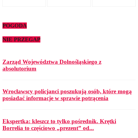
POGODA
NIE PRZEGAP
Zarząd Województwa Dolnośląskiego z
absolutorium
Wrocławscy policjanci poszukują osób, które mogą
posiadać informacje w sprawie potrącenia
Ekspertka: kleszcz to tylko pośrednik. Krętki
Borrelia to częściowo „prezent” od...