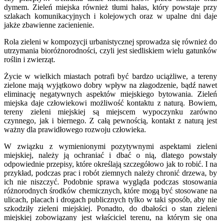
dymem. Zieleń miejska również tłumi hałas, który powstaje przy
szlakach komunikacyjnych i kolejowych oraz w upalne dni daje
jakże zbawienne zacienienie.
Rola zieleni w kompozycji urbanistycznej sprowadza się również do
utrzymania bioróżnorodności, czyli jest siedliskiem wielu gatunków
roślin i zwierząt.
Życie w wielkich miastach potrafi być bardzo uciążliwe, a tereny
zielone mają wyjątkowo dobry wpływ na złagodzenie, bądź nawet
eliminację negatywnych aspektów miejskiego bytowania. Zieleń
miejska daje człowiekowi możliwość kontaktu z naturą. Bowiem,
tereny zieleni miejskiej są miejscem wypoczynku zarówno
czynnego, jak i biernego. Z całą pewnością, kontakt z naturą jest
ważny dla prawidłowego rozwoju człowieka.
W związku z wymienionymi pozytywnymi aspektami zieleni
miejskiej, należy ją ochraniać i dbać o nią, dlatego powstały
odpowiednie przepisy, które określają szczegółowo jak to robić. I na
przykład, podczas prac i robót ziemnych należy chronić drzewa, by
ich nie niszczyć. Podobnie sprawa wygląda podczas stosowania
różnorodnych środków chemicznych, które mogą być stosowane na
ulicach, placach i drogach publicznych tylko w taki sposób, aby nie
szkodziły zieleni miejskiej. Ponadto, do dbałości o stan zieleni
miejskiej zobowiązany jest właściciel terenu, na którym się ona