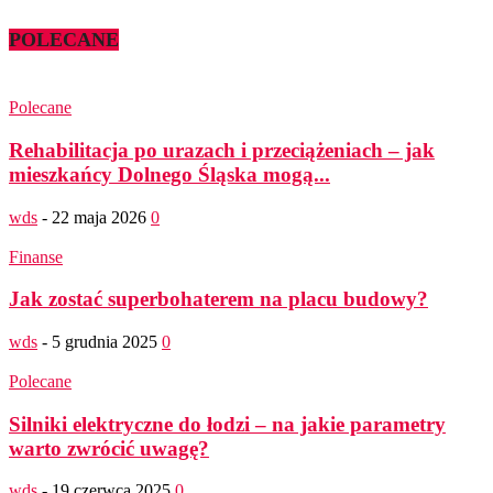
POLECANE
Polecane
Rehabilitacja po urazach i przeciążeniach – jak
mieszkańcy Dolnego Śląska mogą...
wds
-
22 maja 2026
0
Finanse
Jak zostać superbohaterem na placu budowy?
wds
-
5 grudnia 2025
0
Polecane
Silniki elektryczne do łodzi – na jakie parametry
warto zwrócić uwagę?
wds
-
19 czerwca 2025
0