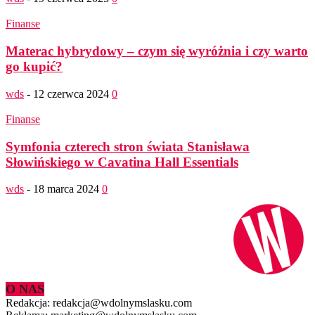
Finanse
Materac hybrydowy – czym się wyróżnia i czy warto
go kupić?
wds
-
12 czerwca 2024
0
Finanse
Symfonia czterech stron świata Stanisława
Słowińskiego w Cavatina Hall Essentials
wds
-
18 marca 2024
0
O NAS
Redakcja: redakcja@wdolnymslasku.com