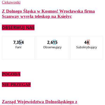
Ciekawostki
Z Dolnego Śląska w Kosmos! Wrocławska firma
Scanway wysyła teleskop na Księżyc
OBSERWUJ NAS
7,354
2,615
44
Fani
Obserwujący
Subskrybujący
POGODA
NIE PRZEGAP
Zarząd Województwa Dolnośląskiego z