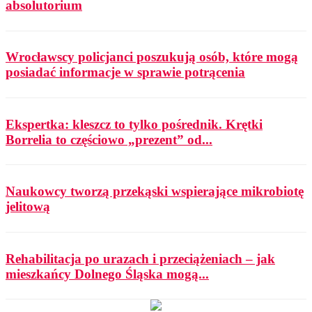
absolutorium
Wrocławscy policjanci poszukują osób, które mogą
posiadać informacje w sprawie potrącenia
Ekspertka: kleszcz to tylko pośrednik. Krętki
Borrelia to częściowo „prezent” od...
Naukowcy tworzą przekąski wspierające mikrobiotę
jelitową
Rehabilitacja po urazach i przeciążeniach – jak
mieszkańcy Dolnego Śląska mogą...