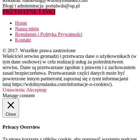
Reklama: marketing@wdolnymslasku.com
Blogi i administracja: portalwds@op.pl
PRZYDATNE LINKI
Home
Nasza misja
Regulamin i Polityka Prywatności
Kontakt
© 2017. Wszelkie prawa zastrzeżone
Właściciel serwisu gromadzi i przetwarza dane o użytkownikach (w
tym dane osobowe) w celu realizacji usług za pośrednictwem
serwisu. Dane są przetwarzane zgodnie z prawem i z zachowaniem
zasad bezpieczeństwa. Przetwarzanie części danych może być
powierzone innym partnerom( zapoznaj się z tymi informacjami
tutaj https://wdolnymslasku.com/informacje-o-cookies/).
Ustawienia
Akceptuję
Manage consent
Close
Privacy Overview
Ta strona korzysta z plików cookie, aby poprawić wrażenia podczas