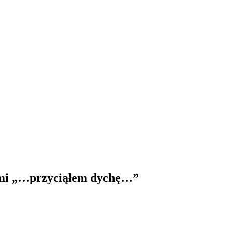
ł mi „…przyciąłem dychę…”