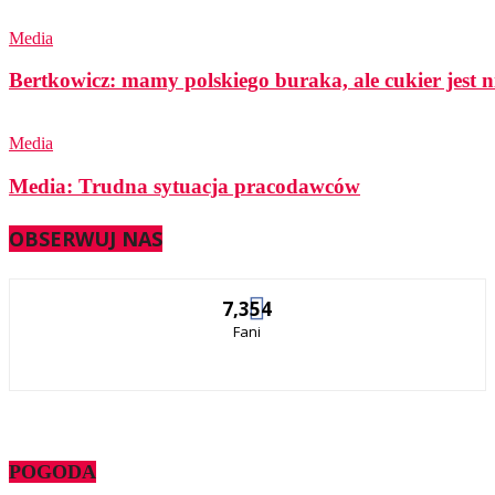
Media
Bertkowicz: mamy polskiego buraka, ale cukier jest n
Media
Media: Trudna sytuacja pracodawców
OBSERWUJ NAS
7,354
Fani
POGODA