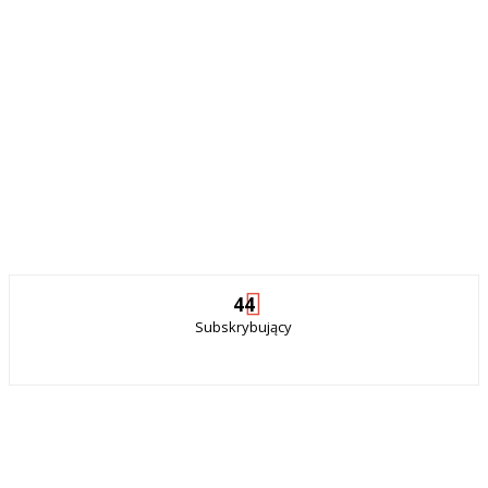
44
Subskrybujący