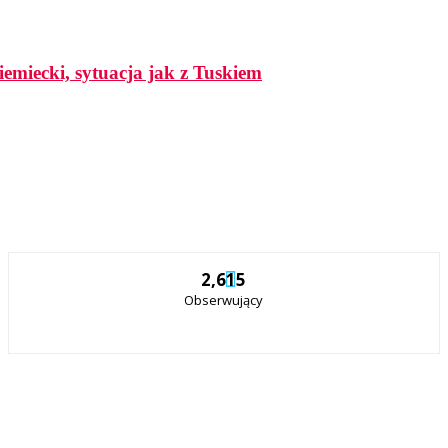
iemiecki, sytuacja jak z Tuskiem
2,615
Obserwujący