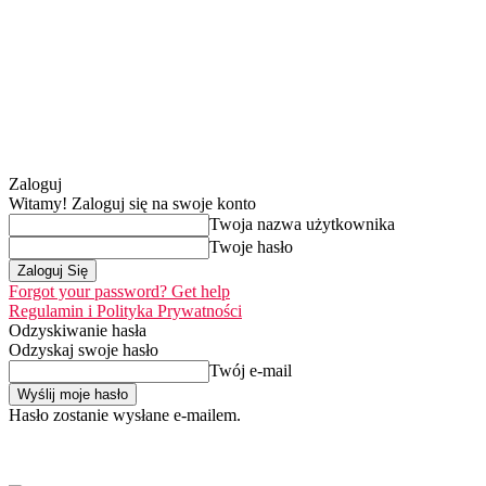
Zaloguj
Witamy! Zaloguj się na swoje konto
Twoja nazwa użytkownika
Twoje hasło
Forgot your password? Get help
Regulamin i Polityka Prywatności
Odzyskiwanie hasła
Odzyskaj swoje hasło
Twój e-mail
Hasło zostanie wysłane e-mailem.
Home
Nasza misja
piątek, 7 sierpnia 2026
Zaloguj się / Dołącz