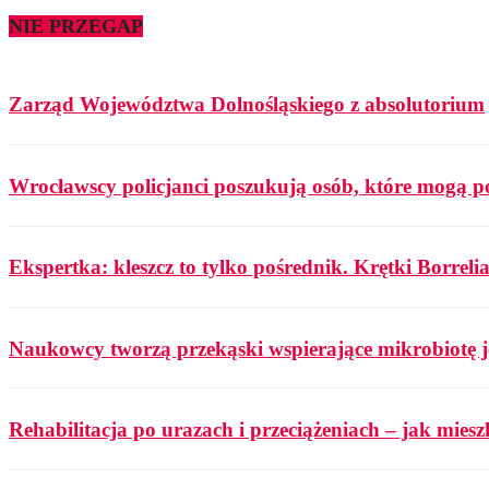
NIE PRZEGAP
Zarząd Województwa Dolnośląskiego z absolutorium
Wrocławscy policjanci poszukują osób, które mogą p
Ekspertka: kleszcz to tylko pośrednik. Krętki Borrelia
Naukowcy tworzą przekąski wspierające mikrobiotę j
Rehabilitacja po urazach i przeciążeniach – jak mies