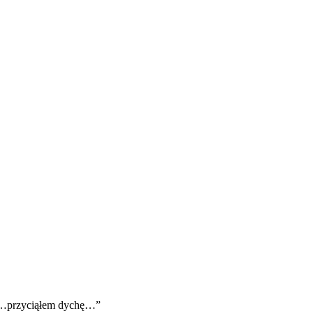
E
ZDROWIE
CIEKAWOSTKI
WIĘCEJ
 „…przyciąłem dychę…”