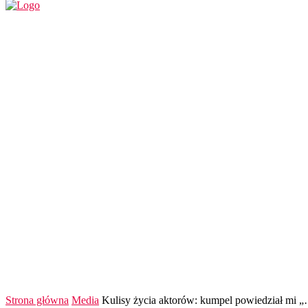
REGION
POLSKA I ŚWIAT
KULTURA
FINANS
Strona główna
Media
Kulisy życia aktorów: kumpel powiedział mi