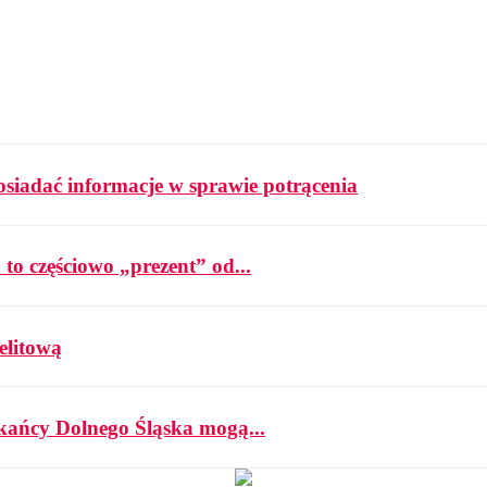
osiadać informacje w sprawie potrącenia
 to częściowo „prezent” od...
elitową
zkańcy Dolnego Śląska mogą...