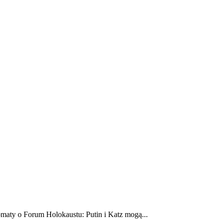
E
ZDROWIE
CIEKAWOSTKI
WIĘCEJ
maty o Forum Holokaustu: Putin i Katz mogą...