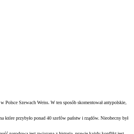
ela w Polsce Szewach Weiss. W ten sposób skomentował antypolskie,
na które przybyło ponad 40 szefów państw i rządów. Nieobecny był
ść narodowa jest związana z historią, prawie każdy konflikt jest