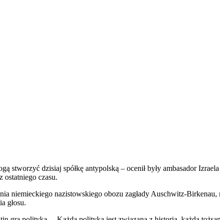
mogą stworzyć dzisiaj spółkę antypolską – ocenił były ambasador Izra
 ostatniego czasu.
nia niemieckiego nazistowskiego obozu zagłady Auschwitz-Birkenau, 
a głosu.
gra polityką. – Każda polityka jest związana z historią, każda tożsamo