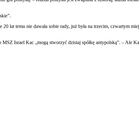
skie”.
e 20 lat temu nie dawała sobie rady, już była na trzecim, czwartym m
go MSZ Israel Kac „mogą stworzyć dzisiaj spółkę antypolską”. – Ale Kac