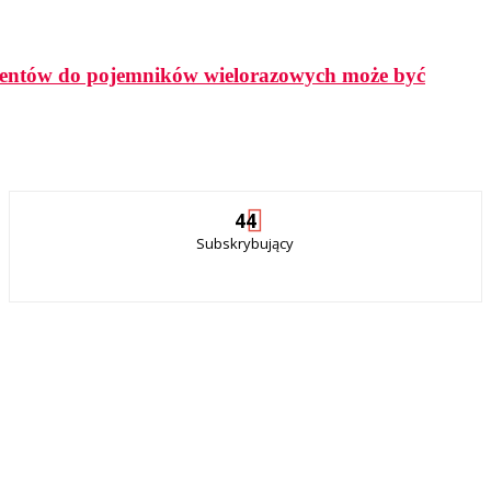
lientów do pojemników wielorazowych może być
44
Subskrybujący