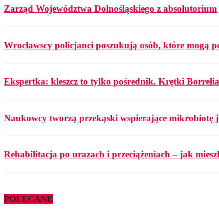
Zarząd Województwa Dolnośląskiego z absolutorium
Wrocławscy policjanci poszukują osób, które mogą p
Ekspertka: kleszcz to tylko pośrednik. Krętki Borrelia
Naukowcy tworzą przekąski wspierające mikrobiotę j
Rehabilitacja po urazach i przeciążeniach – jak mies
POLECANE