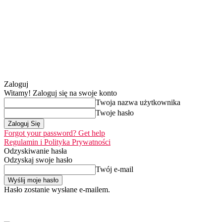
Zaloguj
Witamy! Zaloguj się na swoje konto
Twoja nazwa użytkownika
Twoje hasło
Forgot your password? Get help
Regulamin i Polityka Prywatności
Odzyskiwanie hasła
Odzyskaj swoje hasło
Twój e-mail
Hasło zostanie wysłane e-mailem.
Home
Nasza misj
czwartek, 6 sierpnia 2026
Zaloguj się / Dołącz