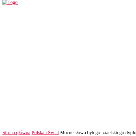
REGION
POLSKA I ŚWIAT
KULTURA
FINANS
Strona główna
Polska i Świat
Mocne słowa byłego izraelskiego dyplo