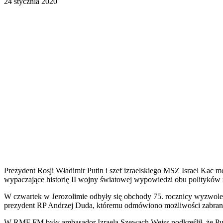
24 stycznia 2020
Prezydent Rosji Władimir Putin i szef izraelskiego MSZ Israel Kac 
wypaczające historię II wojny światowej wypowiedzi obu polityków z
W czwartek w Jerozolimie odbyły się obchody 75. rocznicy wyzwole
prezydent RP Andrzej Duda, któremu odmówiono możliwości zabrani
W RMF FM były ambasador Izraela Szewach Weiss podkreślił, że Putin 