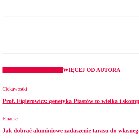
Udział
PODOBNE ARTYKUŁY
WIĘCEJ OD AUTORA
Ciekawostki
Prof. Figlerowicz: genetyka Piastów to wielka i sko
Finanse
Jak dobrać aluminiowe zadaszenie tarasu do własneg