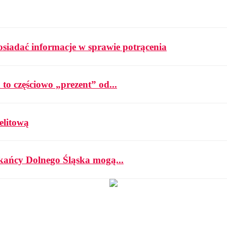
osiadać informacje w sprawie potrącenia
 to częściowo „prezent” od...
elitową
zkańcy Dolnego Śląska mogą...