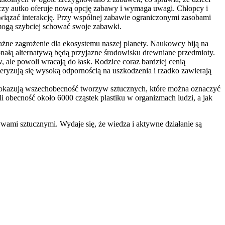
k czy autko oferuje nową opcję zabawy i wymaga uwagi. Chłopcy i
nawiązać interakcję. Przy wspólnej zabawie ograniczonymi zasobami
 mogą szybciej schować swoje zabawki.
ważne zagrożenie dla ekosystemu naszej planety. Naukowcy biją na
onałą alternatywą będą przyjazne środowisku drewniane przedmioty.
 ale powoli wracają do łask. Rodzice coraz bardziej cenią
teryzują się wysoką odpornością na uszkodzenia i rzadko zawierają
okazują wszechobecność tworzyw sztucznych, które można oznaczyć
obecność około 6000 cząstek plastiku w organizmach ludzi, a jak
zywami sztucznymi. Wydaje się, że wiedza i aktywne działanie są