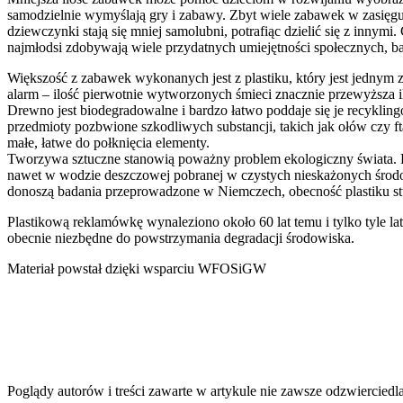
samodzielnie wymyślają gry i zabawy. Zbyt wiele zabawek w zasięgu
dziewczynki stają się mniej samolubni, potrafiąc dzielić się z inny
najmłodsi zdobywają wiele przydatnych umiejętności społecznych, ba
Większość z zabawek wykonanych jest z plastiku, który jest jednym 
alarm – ilość pierwotnie wytworzonych śmieci znacznie przewyższa i
Drewno jest biodegradowalne i bardzo łatwo poddaje się je recykling
przedmioty pozbwione szkodliwych substancji, takich jak ołów czy ft
małe, łatwe do połknięcia elementy.
Tworzywa sztuczne stanowią poważny problem ekologiczny świata.
nawet w wodzie deszczowej pobranej w czystych nieskażonych środow
donoszą badania przeprowadzone w Niemczech, obecność plastiku stw
Plastikową reklamówkę wynaleziono około 60 lat temu i tylko tyle lat
obecnie niezbędne do powstrzymania degradacji środowiska.
Materiał powstał dzięki wsparciu WFOSiGW
Poglądy autorów i treści zawarte w artykule nie zawsze odzwierci