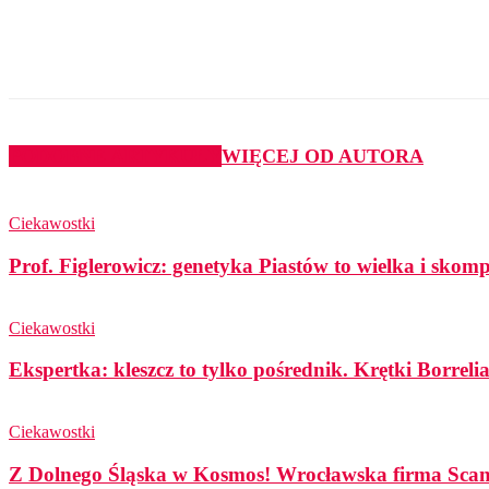
Udział
PODOBNE ARTYKUŁY
WIĘCEJ OD AUTORA
Ciekawostki
Prof. Figlerowicz: genetyka Piastów to wielka i sko
Ciekawostki
Ekspertka: kleszcz to tylko pośrednik. Krętki Borreli
Ciekawostki
Z Dolnego Śląska w Kosmos! Wrocławska firma Scanw