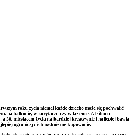
ierwszym roku życia niemal każde dziecko może się pochwalić
m, na balkonie, w korytarzu czy w łazience. Ale iloma
 30. miesiącem życia najbardziej kreatywnie i najlepiej bawią
ajlepiej ograniczyć ich nadmierne kupowanie.
zkolnych w ogóle zrezygnowano z zabawek, co sprawia, że dzieci