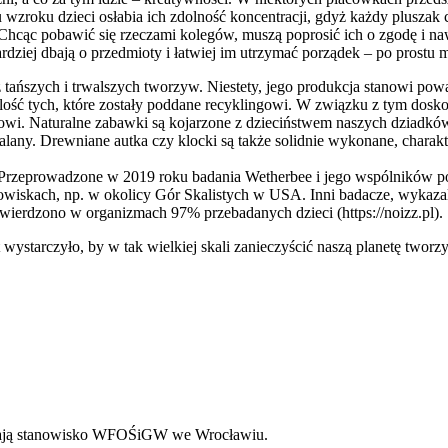
 wzroku dzieci osłabia ich zdolność koncentracji, gdyż każdy plusza
mi. Chcąc pobawić się rzeczami kolegów, muszą poprosić ich o zgodę i 
rdziej dbają o przedmioty i łatwiej im utrzymać porządek – po prostu
z tańszych i trwalszych tworzyw. Niestety, jego produkcja stanowi po
lość tych, które zostały poddane recyklingowi. W związku z tym dosk
owi. Naturalne zabawki są kojarzone z dzieciństwem naszych dziadków,
alany. Drewniane autka czy klocki są także solidnie wykonane, charak
 Przeprowadzone w 2019 roku badania Wetherbee i jego wspólników p
iskach, np. w okolicy Gór Skalistych w USA. Inni badacze, wykazali 
ierdzono w organizmach 97% przebadanych dzieci (https://noizz.pl).
 wystarczyło, by w tak wielkiej skali zanieczyścić naszą planetę twor
edlają stanowisko WFOŚiGW we Wrocławiu.