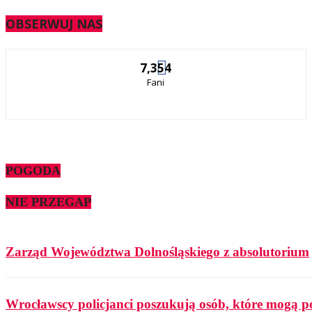
OBSERWUJ NAS
7,354
Fani
POGODA
NIE PRZEGAP
Zarząd Województwa Dolnośląskiego z absolutorium
Wrocławscy policjanci poszukują osób, które mogą p