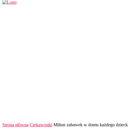
REGION
POLSKA I ŚWIAT
KULTURA
FINANS
Strona główna
Ciekawostki
Milion zabawek w domu każdego dziecka