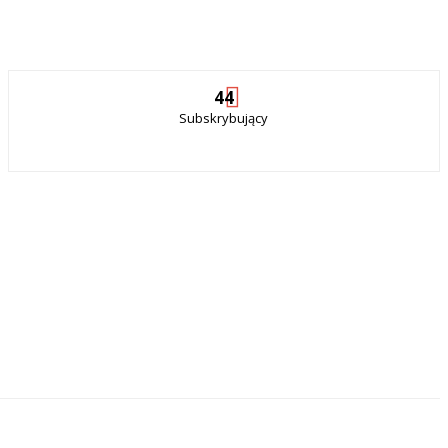
44
Subskrybujący