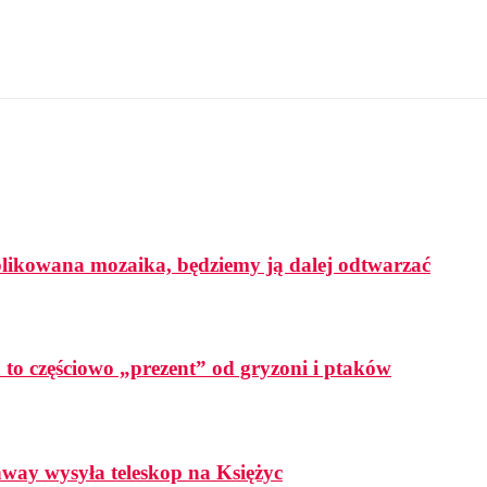
mplikowana mozaika, będziemy ją dalej odtwarzać
a to częściowo „prezent” od gryzoni i ptaków
ay wysyła teleskop na Księżyc