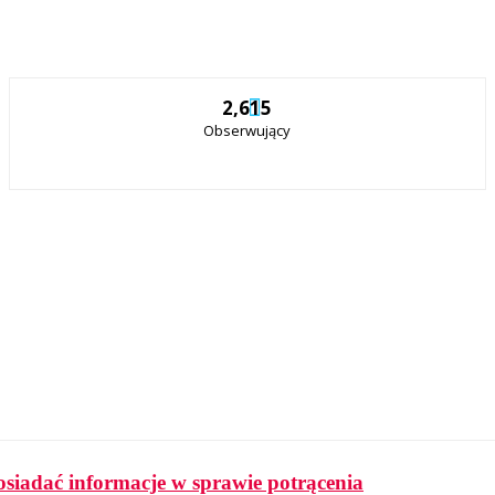
2,615
Obserwujący
osiadać informacje w sprawie potrącenia