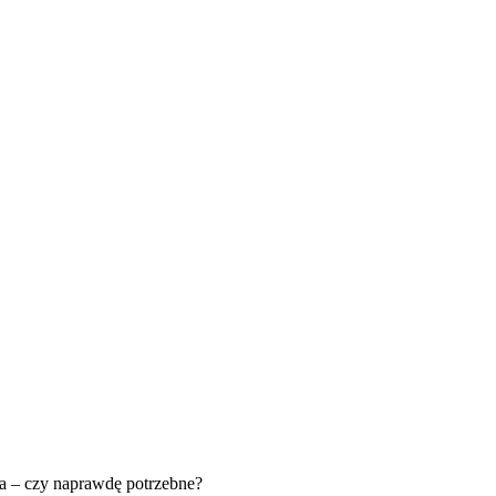
E
ZDROWIE
CIEKAWOSTKI
WIĘCEJ
 – czy naprawdę potrzebne?