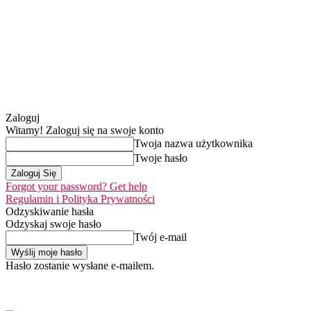
Zaloguj
Witamy! Zaloguj się na swoje konto
Twoja nazwa użytkownika
Twoje hasło
Forgot your password? Get help
Regulamin i Polityka Prywatności
Odzyskiwanie hasła
Odzyskaj swoje hasło
Twój e-mail
Hasło zostanie wysłane e-mailem.
Home
Nasza misja
sobota, 8 sierpnia 2026
Zaloguj się / Dołącz