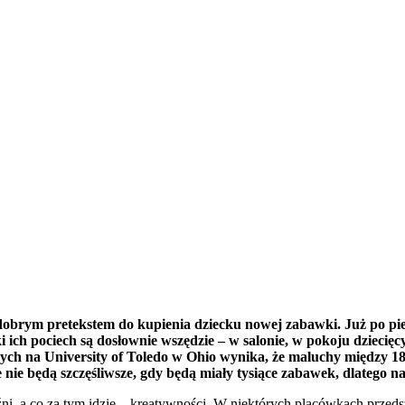
ię dobrym pretekstem do kupienia dziecku nowej zabawki. Już po p
ch pociech są dosłownie wszędzie – w salonie, w pokoju dziecięcy
h na University of Toledo w Ohio wynika, że maluchy między 18. a
 nie będą szczęśliwsze, gdy będą miały tysiące zabawek, dlatego n
i, a co za tym idzie – kreatywności. W niektórych placówkach przeds