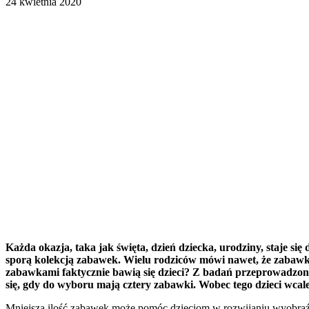
24 kwietnia 2020
Każda okazja, taka jak święta, dzień dziecka, urodziny, staje s
sporą kolekcją zabawek. Wielu rodziców mówi nawet, że zabawki i
zabawkami faktycznie bawią się dzieci? Z badań przeprowadzonyc
się, gdy do wyboru mają cztery zabawki. Wobec tego dzieci wcale
Mniejsza ilość zabawek może pomóc dzieciom w rozwijaniu wyobraźn