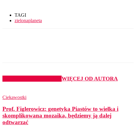
TAGI
zielonaplaneta
PODOBNE ARTYKUŁY
WIĘCEJ OD AUTORA
Ciekawostki
Prof. Figlerowicz: genetyka Piastów to wielka i
skomplikowana mozaika, będziemy ją dalej
odtwarzać