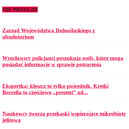
NIE PRZEGAP
Zarząd Województwa Dolnośląskiego z
absolutorium
Wrocławscy policjanci poszukują osób, które mogą
posiadać informacje w sprawie potrącenia
Ekspertka: kleszcz to tylko pośrednik. Krętki
Borrelia to częściowo „prezent” od...
Naukowcy tworzą przekąski wspierające mikrobiotę
jelitową