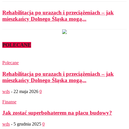
Rehabilitacja po urazach i przeciążeniach – jak
mieszkańcy Dolnego Śląska mogą...
POLECANE
Polecane
Rehabilitacja po urazach i przeciążeniach – jak
mieszkańcy Dolnego Śląska mogą...
wds
-
22 maja 2026
0
Finanse
Jak zostać superbohaterem na placu budowy?
wds
-
5 grudnia 2025
0