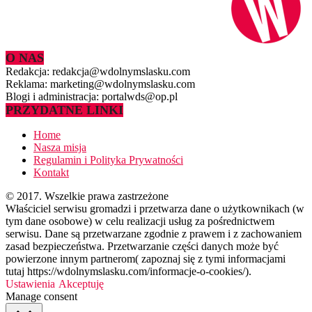
O NAS
Redakcja: redakcja@wdolnymslasku.com
Reklama: marketing@wdolnymslasku.com
Blogi i administracja: portalwds@op.pl
PRZYDATNE LINKI
Home
Nasza misja
Regulamin i Polityka Prywatności
Kontakt
© 2017. Wszelkie prawa zastrzeżone
Właściciel serwisu gromadzi i przetwarza dane o użytkownikach (w
tym dane osobowe) w celu realizacji usług za pośrednictwem
serwisu. Dane są przetwarzane zgodnie z prawem i z zachowaniem
zasad bezpieczeństwa. Przetwarzanie części danych może być
powierzone innym partnerom( zapoznaj się z tymi informacjami
tutaj https://wdolnymslasku.com/informacje-o-cookies/).
Ustawienia
Akceptuję
Manage consent