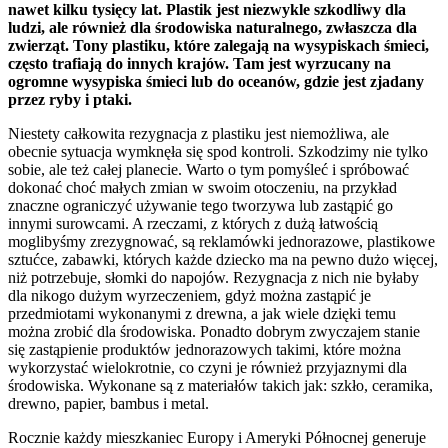
nawet kilku tysięcy lat. Plastik jest niezwykle szkodliwy dla
ludzi, ale również dla środowiska naturalnego, zwłaszcza dla
zwierząt. Tony plastiku, które zalegają na wysypiskach śmieci,
często trafiają do innych krajów. Tam jest wyrzucany na
ogromne wysypiska śmieci lub do oceanów, gdzie jest zjadany
przez ryby i ptaki.
Niestety całkowita rezygnacja z plastiku jest niemożliwa, ale
obecnie sytuacja wymknęła się spod kontroli. Szkodzimy nie tylko
sobie, ale też całej planecie. Warto o tym pomyśleć i spróbować
dokonać choć małych zmian w swoim otoczeniu, na przykład
znaczne ograniczyć używanie tego tworzywa lub zastąpić go
innymi surowcami. A rzeczami, z których z dużą łatwością
moglibyśmy zrezygnować, są reklamówki jednorazowe, plastikowe
sztućce, zabawki, których każde dziecko ma na pewno dużo więcej,
niż potrzebuje, słomki do napojów. Rezygnacja z nich nie byłaby
dla nikogo dużym wyrzeczeniem, gdyż można zastąpić je
przedmiotami wykonanymi z drewna, a jak wiele dzięki temu
można zrobić dla środowiska. Ponadto dobrym zwyczajem stanie
się zastąpienie produktów jednorazowych takimi, które można
wykorzystać wielokrotnie, co czyni je również przyjaznymi dla
środowiska. Wykonane są z materiałów takich jak: szkło, ceramika,
drewno, papier, bambus i metal.
Rocznie każdy mieszkaniec Europy i Ameryki Północnej generuje