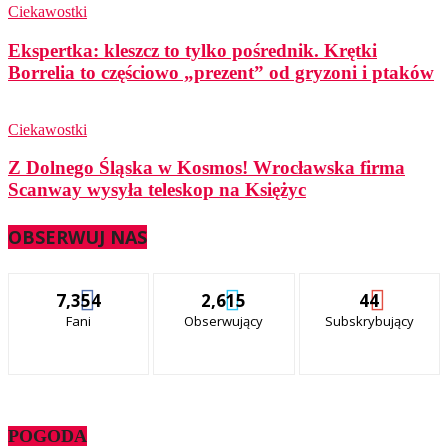
Ciekawostki
Ekspertka: kleszcz to tylko pośrednik. Krętki
Borrelia to częściowo „prezent” od gryzoni i ptaków
Ciekawostki
Z Dolnego Śląska w Kosmos! Wrocławska firma
Scanway wysyła teleskop na Księżyc
OBSERWUJ NAS
7,354
2,615
44
Fani
Obserwujący
Subskrybujący
POGODA