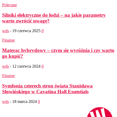
Polecane
Silniki elektryczne do łodzi – na jakie parametry
warto zwrócić uwagę?
wds
-
19 czerwca 2025
0
Finanse
Materac hybrydowy – czym się wyróżnia i czy warto
go kupić?
wds
-
12 czerwca 2024
0
Finanse
Symfonia czterech stron świata Stanisława
Słowińskiego w Cavatina Hall Essentials
wds
-
18 marca 2024
0