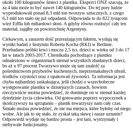
około 100 kilogramów śmieci z plastiku. Eksperci ONZ szacują, że
za 4 lata może to być nawet 140 kilogramów. Do tej pory ludzie
wyprodukowali ponad 8,3 mld ton tworzyw sztucznych, z czego
6,3 mld ton stało się już odpadami. Odpowiada to do 822 tysiącom
wież Eiffla lub miliardowi słoni. A gdyby równo rozłożyć cały ten
materiał, zająłby on powierzchnię Argentyny.
Ciekawym, a zarazem dość przerażającym faktem, wydają się
wyniki badań z Instytutu Roberta Kocha (RKI) w Berlinie.
Przebadano próbki krwi i moczu 2,5 tys. dzieci w wieku od 3 do 17
lat w latach 2003-2017. Chemikalia pochodzące z plastiku
odnaleziono w organizmach niemal wszystkich zbadanych dzieci,
bo aż u 97 procent Tworzywo może się tam znaleźć za
pośrednictwem przyborów kuchennych, nieprzemakalnych ubrań,
środków czystości oraz z opakowań żywności. Ta informacja jest
chyba najbardziej zaskakująca, jeśli chodzi o wszechobecne
występowanie plastiku w dzisiejszych czasach, bowiem
rzeczywiście można powiedzieć, że dominuje on w niemal każdej
dziedzinie życia człowieka. Od gotowania poprzez wypoczynek a
skończywszy na sprzątaniu – plastik towarzyszy nam cały czas.
Śmiało można powiedzieć, że nie ma miejsca, które byłoby od niego
wolne. Ale jak to się stało, że zyskał taką sławę i nasze uznanie?
Odpowiedź wydaje się bardzo prosta – jest tani, wytrzymały i
niebywale funkcjonalny.