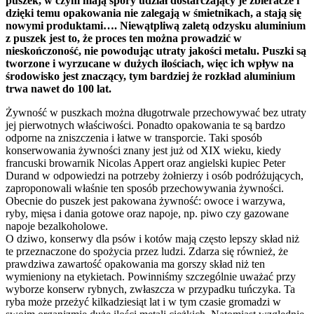
puszek, w czym mają spory udział dostarczający je zbieracze i
dzięki temu opakowania nie zalegają w śmietnikach, a stają się
nowymi produktami…. Niewątpliwą zaletą odzysku aluminium
z puszek jest to, że proces ten można prowadzić w
nieskończoność, nie powodując utraty jakości metalu. Puszki są
tworzone i wyrzucane w dużych ilościach, więc ich wpływ na
środowisko jest znaczący, tym bardziej że rozkład aluminium
trwa nawet do 100 lat.
Żywność w puszkach można długotrwale przechowywać bez utraty
jej pierwotnych właściwości. Ponadto opakowania te są bardzo
odporne na zniszczenia i łatwe w transporcie. Taki sposób
konserwowania żywności znany jest już od XIX wieku, kiedy
francuski browarnik Nicolas Appert oraz angielski kupiec Peter
Durand w odpowiedzi na potrzeby żołnierzy i osób podróżujących,
zaproponowali właśnie ten sposób przechowywania żywności.
Obecnie do puszek jest pakowana żywność: owoce i warzywa,
ryby, mięsa i dania gotowe oraz napoje, np. piwo czy gazowane
napoje bezalkoholowe.
O dziwo, konserwy dla psów i kotów mają często lepszy skład niż
te przeznaczone do spożycia przez ludzi. Zdarza się również, że
prawdziwa zawartość opakowania ma gorszy skład niż ten
wymieniony na etykietach. Powinniśmy szczególnie uważać przy
wyborze konserw rybnych, zwłaszcza w przypadku tuńczyka. Ta
ryba może przeżyć kilkadziesiąt lat i w tym czasie gromadzi w