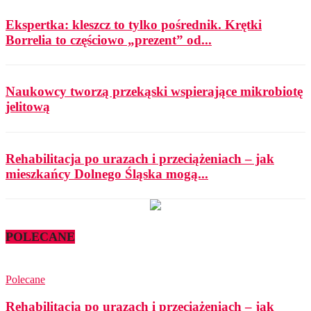
Ekspertka: kleszcz to tylko pośrednik. Krętki
Borrelia to częściowo „prezent” od...
Naukowcy tworzą przekąski wspierające mikrobiotę
jelitową
Rehabilitacja po urazach i przeciążeniach – jak
mieszkańcy Dolnego Śląska mogą...
POLECANE
Polecane
Rehabilitacja po urazach i przeciążeniach – jak