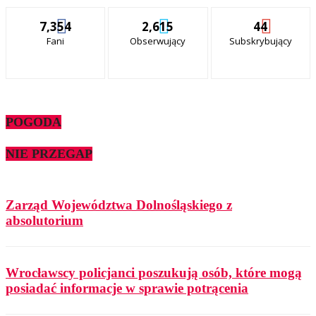
7,354
2,615
44
Fani
Obserwujący
Subskrybujący
POGODA
NIE PRZEGAP
Zarząd Województwa Dolnośląskiego z
absolutorium
Wrocławscy policjanci poszukują osób, które mogą
posiadać informacje w sprawie potrącenia