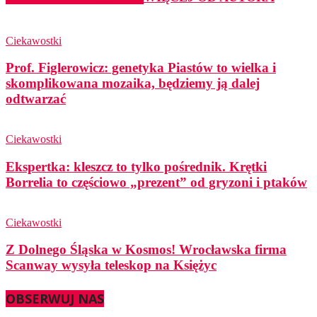
Ciekawostki
Prof. Figlerowicz: genetyka Piastów to wielka i
skomplikowana mozaika, będziemy ją dalej
odtwarzać
Ciekawostki
Ekspertka: kleszcz to tylko pośrednik. Krętki
Borrelia to częściowo „prezent” od gryzoni i ptaków
Ciekawostki
Z Dolnego Śląska w Kosmos! Wrocławska firma
Scanway wysyła teleskop na Księżyc
OBSERWUJ NAS