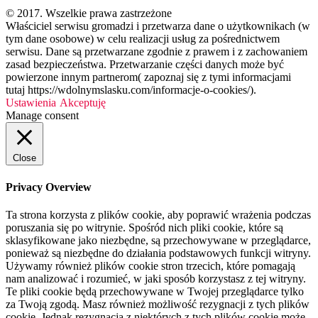
© 2017. Wszelkie prawa zastrzeżone
Właściciel serwisu gromadzi i przetwarza dane o użytkownikach (w
tym dane osobowe) w celu realizacji usług za pośrednictwem
serwisu. Dane są przetwarzane zgodnie z prawem i z zachowaniem
zasad bezpieczeństwa. Przetwarzanie części danych może być
powierzone innym partnerom( zapoznaj się z tymi informacjami
tutaj https://wdolnymslasku.com/informacje-o-cookies/).
Ustawienia
Akceptuję
Manage consent
Close
Privacy Overview
Ta strona korzysta z plików cookie, aby poprawić wrażenia podczas
poruszania się po witrynie. Spośród nich pliki cookie, które są
sklasyfikowane jako niezbędne, są przechowywane w przeglądarce,
ponieważ są niezbędne do działania podstawowych funkcji witryny.
Używamy również plików cookie stron trzecich, które pomagają
nam analizować i rozumieć, w jaki sposób korzystasz z tej witryny.
Te pliki cookie będą przechowywane w Twojej przeglądarce tylko
za Twoją zgodą. Masz również możliwość rezygnacji z tych plików
cookie. Jednak rezygnacja z niektórych z tych plików cookie może