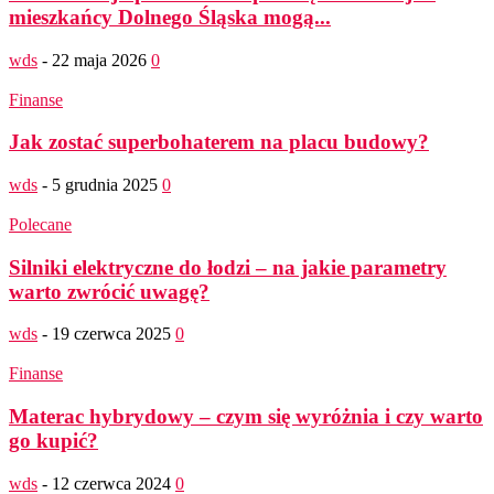
mieszkańcy Dolnego Śląska mogą...
wds
-
22 maja 2026
0
Finanse
Jak zostać superbohaterem na placu budowy?
wds
-
5 grudnia 2025
0
Polecane
Silniki elektryczne do łodzi – na jakie parametry
warto zwrócić uwagę?
wds
-
19 czerwca 2025
0
Finanse
Materac hybrydowy – czym się wyróżnia i czy warto
go kupić?
wds
-
12 czerwca 2024
0