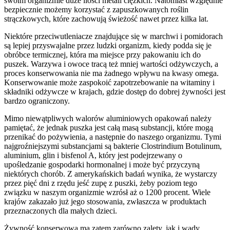
swoim organizmie duże ilości metali ciężkich. Natomiast względnie
bezpiecznie możemy korzystać z zapuszkowanych roślin
strączkowych, które zachowują świeżość nawet przez kilka lat.
Niektóre przeciwutleniacze znajdujące się w marchwi i pomidorach
są lepiej przyswajalne przez ludzki organizm, kiedy podda się je
obróbce termicznej, która ma miejsce przy pakowaniu ich do
puszek. Warzywa i owoce tracą też mniej wartości odżywczych, a
proces konserwowania nie ma żadnego wpływu na kwasy omega.
Konserwowanie może zaspokoić zapotrzebowanie na witaminy i
składniki odżywcze w krajach, gdzie dostęp do dobrej żywności jest
bardzo ograniczony.
Mimo niewątpliwych walorów aluminiowych opakowań należy
pamiętać, że jednak puszka jest całą masą substancji, które mogą
przenikać do pożywienia, a następnie do naszego organizmu. Tymi
najgroźniejszymi substancjami są bakterie Clostrindium Botulinum,
aluminium, glin i bisfenol A, który jest podejrzewany o
upośledzanie gospodarki hormonalnej i może być przyczyną
niektórych chorób. Z amerykańskich badań wynika, że wystarczy
przez pięć dni z rzędu jeść zupę z puszki, żeby poziom tego
związku w naszym organizmie wzrósł aż o 1200 procent. Wiele
krajów zakazało już jego stosowania, zwłaszcza w produktach
przeznaczonych dla małych dzieci.
Żywność konserwowa ma zatem zarówno zalety, jak i wady.