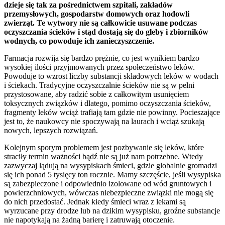
dzieje się tak za pośrednictwem szpitali, zakładów
przemysłowych, gospodarstw domowych oraz hodowli
zwierząt. Te wytwory nie są całkowicie usuwane podczas
oczyszczania ścieków i stąd dostają się do gleby i zbiorników
wodnych, co powoduje ich zanieczyszczenie.
Farmacja rozwija się bardzo prężnie, co jest wynikiem bardzo
wysokiej ilości przyjmowanych przez społeczeństwo leków.
Powoduje to wzrost liczby substancji składowych leków w wodach
i ściekach. Tradycyjne oczyszczalnie ścieków nie są w pełni
przystosowane, aby radzić sobie z całkowitym usunięciem
toksycznych związków i dlatego, pomimo oczyszczania ścieków,
fragmenty leków wciąż trafiają tam gdzie nie powinny. Pocieszające
jest to, że naukowcy nie spoczywają na laurach i wciąż szukają
nowych, lepszych rozwiązań.
Kolejnym sporym problemem jest pozbywanie się leków, które
straciły termin ważności bądź nie są już nam potrzebne. Wtedy
zazwyczaj lądują na wysypiskach śmieci, gdzie globalnie gromadzi
się ich ponad 5 tysięcy ton rocznie. Mamy szczęście, jeśli wysypiska
są zabezpieczone i odpowiednio izolowane od wód gruntowych i
powierzchniowych, wówczas niebezpieczne związki nie mogą się
do nich przedostać. Jednak kiedy śmieci wraz z lekami są
wyrzucane przy drodze lub na dzikim wysypisku, groźne substancje
nie napotykają na żadną barierę i zatruwają otoczenie.