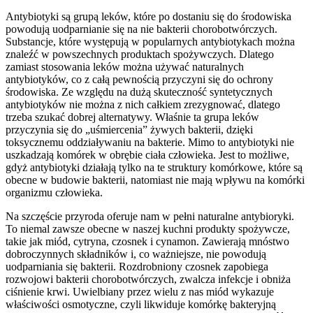
Antybiotyki są grupą leków, które po dostaniu się do środowiska
powodują uodparnianie się na nie bakterii chorobotwórczych.
Substancje, które występują w popularnych antybiotykach można
znaleźć w powszechnych produktach spożywczych. Dlatego
zamiast stosowania leków można używać naturalnych
antybiotyków, co z całą pewnością przyczyni się do ochrony
środowiska. Ze względu na dużą skuteczność syntetycznych
antybiotyków nie można z nich całkiem zrezygnować, dlatego
trzeba szukać dobrej alternatywy. Właśnie ta grupa leków
przyczynia się do „uśmiercenia” żywych bakterii, dzięki
toksycznemu oddziaływaniu na bakterie. Mimo to antybiotyki nie
uszkadzają komórek w obrębie ciała człowieka. Jest to możliwe,
gdyż antybiotyki działają tylko na te struktury komórkowe, które są
obecne w budowie bakterii, natomiast nie mają wpływu na komórki
organizmu człowieka.
Na szczęście przyroda oferuje nam w pełni naturalne antybioryki.
To niemal zawsze obecne w naszej kuchni produkty spożywcze,
takie jak miód, cytryna, czosnek i cynamon. Zawierają mnóstwo
dobroczynnych składników i, co ważniejsze, nie powodują
uodparniania się bakterii. Rozdrobniony czosnek zapobiega
rozwojowi bakterii chorobotwórczych, zwalcza infekcje i obniża
ciśnienie krwi. Uwielbiany przez wielu z nas miód wykazuje
właściwości osmotyczne, czyli likwiduje komórkę bakteryjną