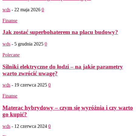
wds
-
22 maja 2026
0
Finanse
Jak zostać superbohaterem na placu budowy?
wds
-
5 grudnia 2025
0
Polecane
Silniki elektryczne do łodzi – na jakie parametry
warto zwrócić uwagę?
wds
-
19 czerwca 2025
0
Finanse
Materac hybrydowy – czym się wyróżnia i czy warto
go kupić?
wds
-
12 czerwca 2024
0