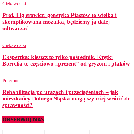
Ciekawostki
Prof. Figlerowicz: genetyka Piastów to wielka i
skomplikowana mozaika, będziemy ją dalej
odtwarzać
Ciekawostki
Ekspertka: kleszcz to tylko pośrednik. Krętki
Borrelia to częściowo „prezent” od gryzoni i ptaków
Polecane
Rehabilitacja po urazach i przeciążeniach – jak
mieszkańcy Dolnego Śląska mogą szybciej wrócić do
sprawności?
OBSERWUJ NAS