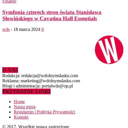
Finanse
Symfonia czterech stron świata Stanisława
Słowińskiego w Cavatina Hall Essentials
wds
-
18 marca 2024
0
O NAS
Redakcja: redakcja@wdolnymslasku.com
Reklama: marketing@wdolnymslasku.com
Blogi i administracja: portalwds@op.pl
PRZYDATNE LINKI
Home
Nasza misja
Regulamin i Polityka Prywatności
Kontakt
© 2017. Wszelkie prawa zastrzeżone