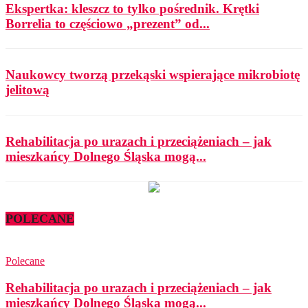
Ekspertka: kleszcz to tylko pośrednik. Krętki
Borrelia to częściowo „prezent” od...
Naukowcy tworzą przekąski wspierające mikrobiotę
jelitową
Rehabilitacja po urazach i przeciążeniach – jak
mieszkańcy Dolnego Śląska mogą...
POLECANE
Polecane
Rehabilitacja po urazach i przeciążeniach – jak
mieszkańcy Dolnego Śląska mogą...