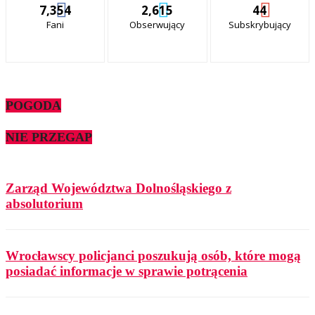
7,354
2,615
44
Fani
Obserwujący
Subskrybujący
POGODA
NIE PRZEGAP
Zarząd Województwa Dolnośląskiego z
absolutorium
Wrocławscy policjanci poszukują osób, które mogą
posiadać informacje w sprawie potrącenia