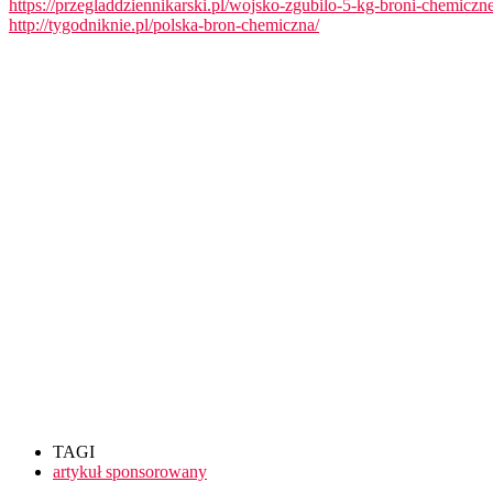
https://przegladdziennikarski.pl/wojsko-zgubilo-5-kg-broni-chemiczne
http://tygodniknie.pl/polska-bron-chemiczna/
TAGI
artykuł sponsorowany