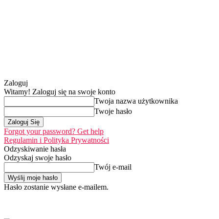
Zaloguj
Witamy! Zaloguj się na swoje konto
Twoja nazwa użytkownika
Twoje hasło
Forgot your password? Get help
Regulamin i Polityka Prywatności
Odzyskiwanie hasła
Odzyskaj swoje hasło
Twój e-mail
Hasło zostanie wysłane e-mailem.
Home
Nasza misja
sobota, 8 sierpnia 2026
Zaloguj się / Dołącz