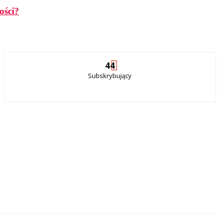
ości?
44
Subskrybujący