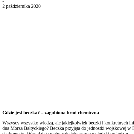
-
2 października 2020
Gdzie jest beczka? – zagubiona broń chemiczna
Wszyscy wszystko wiedzą, ale jakiejkolwiek beczki i konkretnych inf
dna Morza Bałtyckiego? Beczka przyjęta do jednostki wojskowej w Roz
siarkowego, który działa niebywale toksycznie na ludzki organizm.