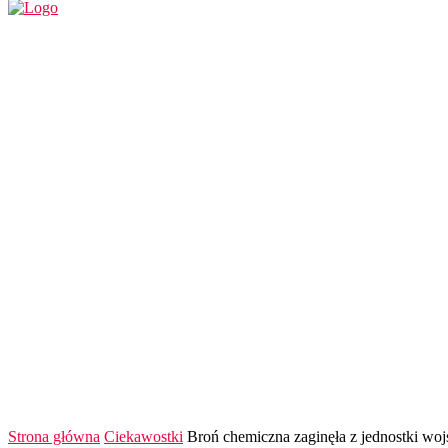
REGION
POLSKA I ŚWIAT
KULTURA
FINANS
Strona główna
Ciekawostki
Broń chemiczna zaginęła z jednostki wo