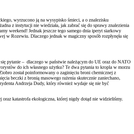
ckiego, wyrzucono ją na wysypisko śmieci, a o znalezisku
a z instytucji nie wiedziała, jak zabrać się do sprawy znalezienia
 mamy weekend! Jednak jeszcze tego samego dnia iperyt siarkowy
kowej w Rozewiu. Dlaczego jednak w magiczny sposób rozpłynęła się
się pytanie –
dlaczego w państwie należącym do UE oraz do NATO
errorystów do ich własnego użytku? Te dwa pytania to kropla w morzu
 Ziobro został poinformowany o zaginięciu broni chemicznej z
ięcia beczki z bronią masowego rażenia skutecznie zaniechano,
zydenta Andrzeja Dudy, który również wydaje się nie być
az katastrofa ekologiczna, której nigdy dotąd nie widzieliśmy.