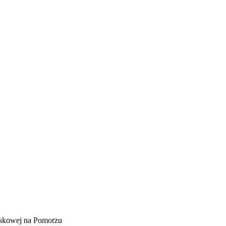
E
ZDROWIE
CIEKAWOSTKI
WIĘCEJ
jskowej na Pomorzu