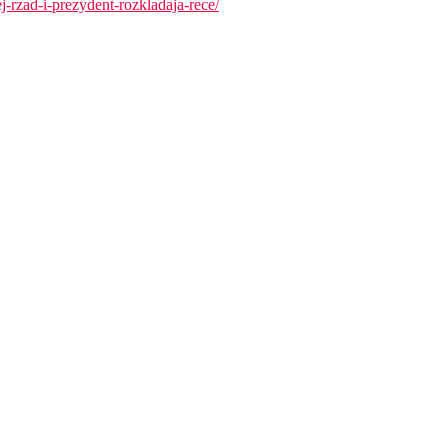
j-rzad-i-prezydent-rozkladaja-rece/