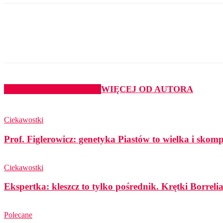
Udział
PODOBNE ARTYKUŁY
WIĘCEJ OD AUTORA
Ciekawostki
Prof. Figlerowicz: genetyka Piastów to wielka i sko
Ciekawostki
Ekspertka: kleszcz to tylko pośrednik. Krętki Borreli
Polecane