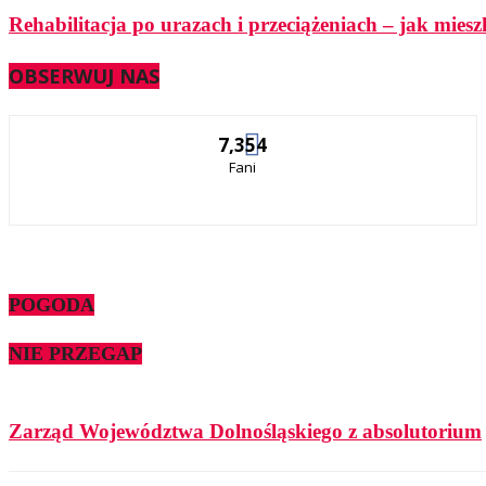
Rehabilitacja po urazach i przeciążeniach – jak mie
OBSERWUJ NAS
7,354
Fani
POGODA
NIE PRZEGAP
Zarząd Województwa Dolnośląskiego z absolutorium