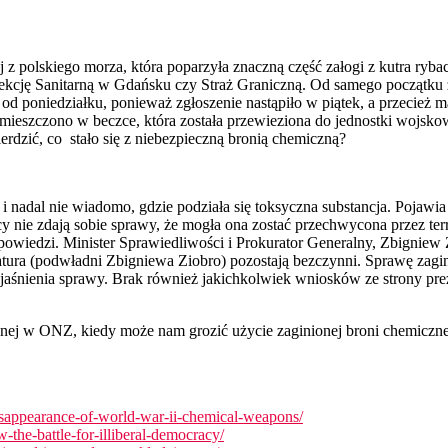
z polskiego morza, która poparzyła znaczną część załogi z kutra ryba
ję Sanitarną w Gdańsku czy Straż Graniczną. Od samego początku żadn
 od poniedziałku, ponieważ zgłoszenie nastąpiło w piątek, a przecież
 umieszczono w beczce, która została przewieziona do jednostki wojs
erdzić, co
stało się z niebezpieczną bronią chemiczną?
nadal nie wiadomo, gdzie podziała się toksyczna substancja. Pojawia 
ący nie zdają sobie sprawy, że mogła ona zostać przechwycona przez t
 odpowiedzi. Minister Sprawiedliwości i Prokurator Generalny, Zbigniew
tura (podwładni Zbigniewa Ziobro) pozostają bezczynni. Sprawę zagin
jaśnienia sprawy. Brak również jakichkolwiek wniosków ze strony pre
 w ONZ, kiedy może nam grozić użycie zaginionej broni chemicznej or
disappearance-of-world-war-ii-chemical-weapons/
-the-battle-for-illiberal-democracy/