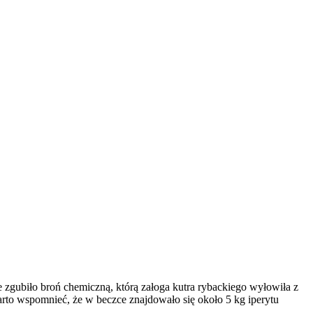
e zgubiło broń chemiczną, którą załoga kutra rybackiego wyłowiła z
Warto wspomnieć, że w beczce znajdowało się około 5 kg iperytu