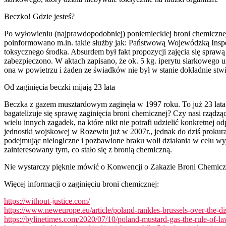
Beczko! Gdzie jesteś?
Po wyłowieniu (najprawdopodobniej) poniemieckiej broni chemicznej 
poinformowano m.in. takie służby jak: Państwową Wojewódzką Inspekc
toksycznego środka. Absurdem był fakt propozycji zajęcia się sprawą
zabezpieczono. W aktach zapisano, że ok. 5 kg. iperytu siarkowego
ona w powietrzu i żaden ze świadków nie był w stanie dokładnie stwi
Od zaginięcia beczki mijają 23 lata
Beczka z gazem musztardowym zaginęła w 1997 roku. To już 23 lata i 
bagatelizuje się sprawę zaginięcia broni chemicznej? Czy nasi rządz
wielu innych zagadek, na które nikt nie potrafi udzielić konkretnej
jednostki wojskowej w Rozewiu już w 2007r., jednak do dziś prokura
podejmując nielogiczne i pozbawione braku woli działania w celu wy
zainteresowany tym, co stało się z bronią chemiczną.
Nie wystarczy pięknie mówić o Konwencji o Zakazie Broni Chemicznej
Więcej informacji o zaginięciu broni chemicznej:
https://without-justice.com/
https://www.neweurope.eu/article/poland-rankles-brussels-over-the-
https://bylinetimes.com/2020/07/10/poland-mustard-gas-the-rule-of-law