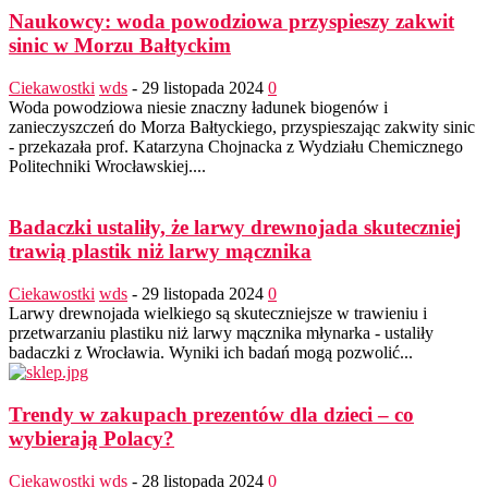
Naukowcy: woda powodziowa przyspieszy zakwit
sinic w Morzu Bałtyckim
Ciekawostki
wds
-
29 listopada 2024
0
Woda powodziowa niesie znaczny ładunek biogenów i
zanieczyszczeń do Morza Bałtyckiego, przyspieszając zakwity sinic
- przekazała prof. Katarzyna Chojnacka z Wydziału Chemicznego
Politechniki Wrocławskiej....
Badaczki ustaliły, że larwy drewnojada skuteczniej
trawią plastik niż larwy mącznika
Ciekawostki
wds
-
29 listopada 2024
0
Larwy drewnojada wielkiego są skuteczniejsze w trawieniu i
przetwarzaniu plastiku niż larwy mącznika młynarka - ustaliły
badaczki z Wrocławia. Wyniki ich badań mogą pozwolić...
Trendy w zakupach prezentów dla dzieci – co
wybierają Polacy?
Ciekawostki
wds
-
28 listopada 2024
0