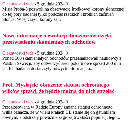
Ciekawostki
wds
-
5 grudnia 2024
0
Misja Proba-3 pozwoli na obserwację środkowej korony słonecznej,
do tej pory badanej tylko podczas rzadkich i krótkich zaćmień
Słońca. W tej części korony są...
Nowe informacje o ewolucji dinozaurów dzięki
prześwietleniu skamieniałych odchodów
Ciekawostki
wds
-
5 grudnia 2024
0
Ponad 500 skamieniałych odchodów przeanalizowali naukowcy z
Polski i Szwecji, aby odtworzyć sieci pokarmowe sprzed 200 mln
lat. Ich badania dostarczyły nowych informacji o...
Prof. Mysłajek: obniżenie statusu ochronnego
wilków sprawi, że będzie można do nich strzelać
Ciekawostki
wds
-
4 grudnia 2024
0
Przegłosowana w Radzie Europy zmiana statusu ochronnego
wilka oznacza, że w wielu krajach UE stanie się on gatunkiem
łownym, a odstrzały poważnie zagrożą trwałości populacji tego...