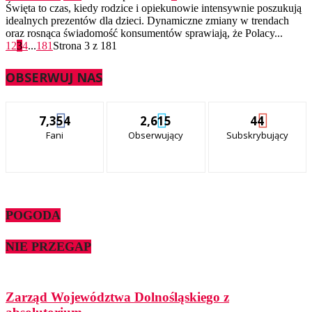
Święta to czas, kiedy rodzice i opiekunowie intensywnie poszukują
idealnych prezentów dla dzieci. Dynamiczne zmiany w trendach
oraz rosnąca świadomość konsumentów sprawiają, że Polacy...
1
2
3
4
...
181
Strona 3 z 181
OBSERWUJ NAS
7,354
2,615
44
Fani
Obserwujący
Subskrybujący
POGODA
NIE PRZEGAP
Zarząd Województwa Dolnośląskiego z