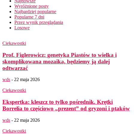
Najnowsze
Wyróżnione posty
Najbardziej popularne
Popularne 7 dni
Przez wynik przeglądania
Losowe
Ciekawostki
Prof. Figlerowicz: genetyka Piastów to wielka i
skomplikowana mozaika, będziemy ją dalej
odtwarzać
wds
-
22 maja 2026
Ciekawostki
Ekspertka: kleszcz to tylko pośrednik. Krętki
Borrelia to częściowo „prezent” od gryzoni i ptaków
wds
-
22 maja 2026
Ciekawostki