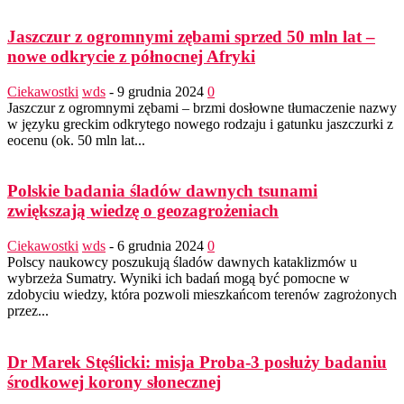
Jaszczur z ogromnymi zębami sprzed 50 mln lat –
nowe odkrycie z północnej Afryki
Ciekawostki
wds
-
9 grudnia 2024
0
Jaszczur z ogromnymi zębami – brzmi dosłowne tłumaczenie nazwy
w języku greckim odkrytego nowego rodzaju i gatunku jaszczurki z
eocenu (ok. 50 mln lat...
Polskie badania śladów dawnych tsunami
zwiększają wiedzę o geozagrożeniach
Ciekawostki
wds
-
6 grudnia 2024
0
Polscy naukowcy poszukują śladów dawnych kataklizmów u
wybrzeża Sumatry. Wyniki ich badań mogą być pomocne w
zdobyciu wiedzy, która pozwoli mieszkańcom terenów zagrożonych
przez...
Dr Marek Stęślicki: misja Proba-3 posłuży badaniu
środkowej korony słonecznej