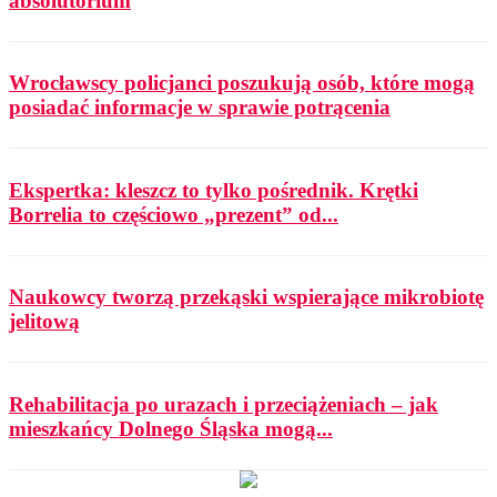
absolutorium
Wrocławscy policjanci poszukują osób, które mogą
posiadać informacje w sprawie potrącenia
Ekspertka: kleszcz to tylko pośrednik. Krętki
Borrelia to częściowo „prezent” od...
Naukowcy tworzą przekąski wspierające mikrobiotę
jelitową
Rehabilitacja po urazach i przeciążeniach – jak
mieszkańcy Dolnego Śląska mogą...