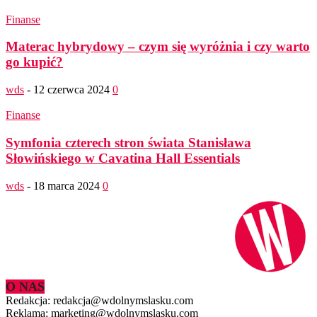
Finanse
Materac hybrydowy – czym się wyróżnia i czy warto
go kupić?
wds
-
12 czerwca 2024
0
Finanse
Symfonia czterech stron świata Stanisława
Słowińskiego w Cavatina Hall Essentials
wds
-
18 marca 2024
0
O NAS
Redakcja: redakcja@wdolnymslasku.com
Reklama: marketing@wdolnymslasku.com