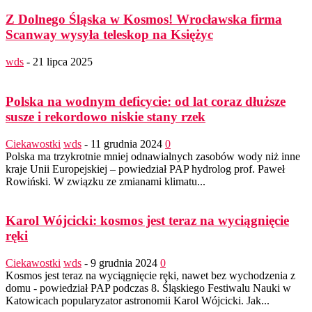
Z Dolnego Śląska w Kosmos! Wrocławska firma
Scanway wysyła teleskop na Księżyc
wds
-
21 lipca 2025
Polska na wodnym deficycie: od lat coraz dłuższe
susze i rekordowo niskie stany rzek
Ciekawostki
wds
-
11 grudnia 2024
0
Polska ma trzykrotnie mniej odnawialnych zasobów wody niż inne
kraje Unii Europejskiej – powiedział PAP hydrolog prof. Paweł
Rowiński. W związku ze zmianami klimatu...
Karol Wójcicki: kosmos jest teraz na wyciągnięcie
ręki
Ciekawostki
wds
-
9 grudnia 2024
0
Kosmos jest teraz na wyciągnięcie ręki, nawet bez wychodzenia z
domu - powiedział PAP podczas 8. Śląskiego Festiwalu Nauki w
Katowicach popularyzator astronomii Karol Wójcicki. Jak...