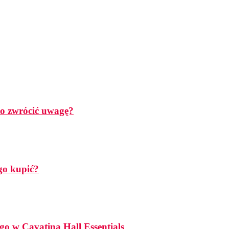
rto zwrócić uwagę?
go kupić?
go w Cavatina Hall Essentials