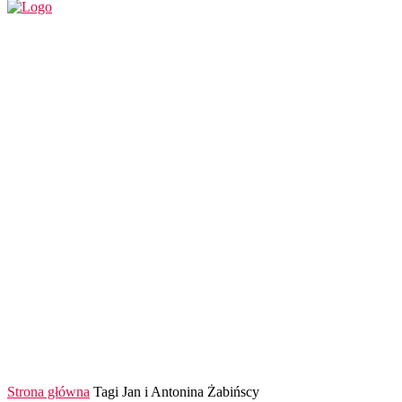
REGION
POLSKA I ŚWIAT
KULTURA
FINANS
Strona główna
Tagi
Jan i Antonina Żabińscy