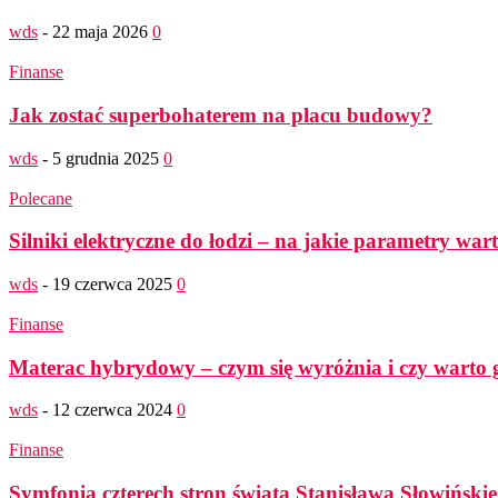
wds
-
22 maja 2026
0
Finanse
Jak zostać superbohaterem na placu budowy?
wds
-
5 grudnia 2025
0
Polecane
Silniki elektryczne do łodzi – na jakie parametry wa
wds
-
19 czerwca 2025
0
Finanse
Materac hybrydowy – czym się wyróżnia i czy warto 
wds
-
12 czerwca 2024
0
Finanse
Symfonia czterech stron świata Stanisława Słowińskie