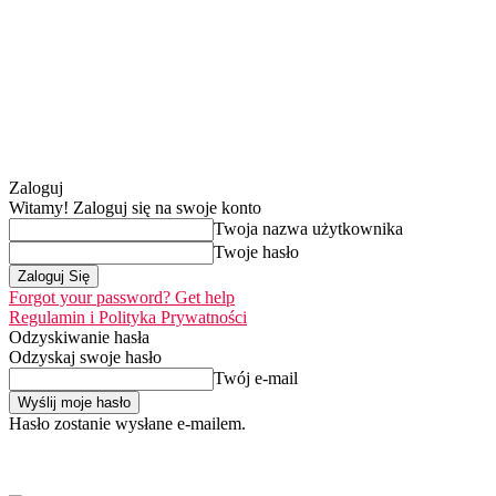
Zaloguj
Witamy! Zaloguj się na swoje konto
Twoja nazwa użytkownika
Twoje hasło
Forgot your password? Get help
Regulamin i Polityka Prywatności
Odzyskiwanie hasła
Odzyskaj swoje hasło
Twój e-mail
Hasło zostanie wysłane e-mailem.
Home
Nasza misja
sobota, 8 sierpnia 2026
Zaloguj się / Dołącz