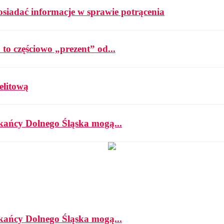
osiadać informacje w sprawie potrącenia
 to częściowo „prezent” od...
elitową
zkańcy Dolnego Śląska mogą...
zkańcy Dolnego Śląska mogą...