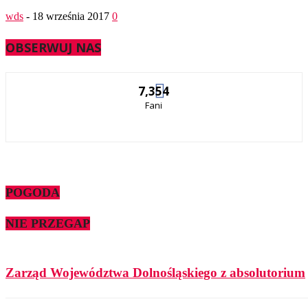
wds
-
18 września 2017
0
OBSERWUJ NAS
7,354
Fani
POGODA
NIE PRZEGAP
Zarząd Województwa Dolnośląskiego z absolutorium