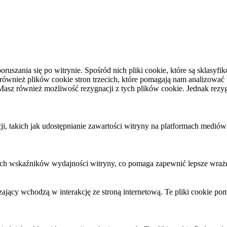
oruszania się po witrynie. Spośród nich pliki cookie, które są sklas
nież plików cookie stron trzecich, które pomagają nam analizować i r
asz również możliwość rezygnacji z tych plików cookie. Jednak rezy
 takich jak udostępnianie zawartości witryny na platformach mediów s
wych wskaźników wydajności witryny, co pomaga zapewnić lepsze wraż
zający wchodzą w interakcję ze stroną internetową. Te pliki cookie p