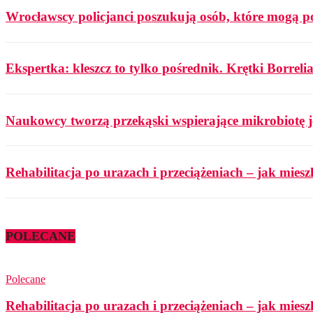
Wrocławscy policjanci poszukują osób, które mogą p
Ekspertka: kleszcz to tylko pośrednik. Krętki Borrelia
Naukowcy tworzą przekąski wspierające mikrobiotę j
Rehabilitacja po urazach i przeciążeniach – jak mies
POLECANE
Polecane
Rehabilitacja po urazach i przeciążeniach – jak mies