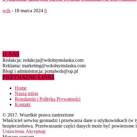
wds
-
18 marca 2024
0
O NAS
Redakcja: redakcja@wdolnymslasku.com
Reklama: marketing@wdolnymslasku.com
Blogi i administracja: portalwds@op.pl
PRZYDATNE LINKI
Home
Nasza misja
Regulamin i Polityka Prywatności
Kontakt
© 2017. Wszelkie prawa zastrzeżone
Właściciel serwisu gromadzi i przetwarza dane o użytkownikach (w 
bezpieczeństwa. Przetwarzanie części danych może być powierzone in
Ustawienia
Akceptuję
Manage consent