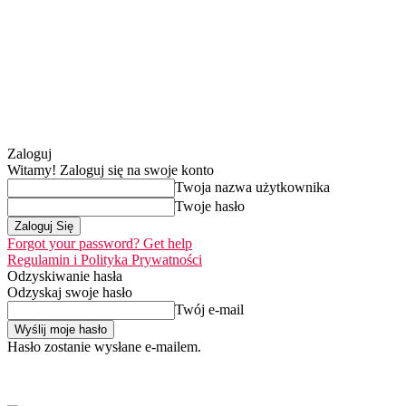
Zaloguj
Witamy! Zaloguj się na swoje konto
Twoja nazwa użytkownika
Twoje hasło
Forgot your password? Get help
Regulamin i Polityka Prywatności
Odzyskiwanie hasła
Odzyskaj swoje hasło
Twój e-mail
Hasło zostanie wysłane e-mailem.
Home
Nasza misja
sobota, 8 sierpnia 2026
Zaloguj się / Dołącz