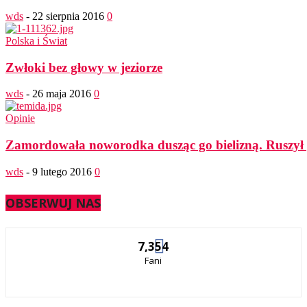
wds
-
22 sierpnia 2016
0
Polska i Świat
Zwłoki bez głowy w jeziorze
wds
-
26 maja 2016
0
Opinie
Zamordowała noworodka dusząc go bielizną. Ruszył p
wds
-
9 lutego 2016
0
OBSERWUJ NAS
7,354
Fani