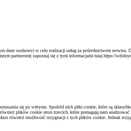
tym dane osobowe) w celu realizacji usług za pośrednictwem serwisu.
nym partnerom( zapoznaj się z tymi informacjami tutaj https://wdolny
oruszania się po witrynie. Spośród nich pliki cookie, które są sklas
nież plików cookie stron trzecich, które pomagają nam analizować i r
asz również możliwość rezygnacji z tych plików cookie. Jednak rezy