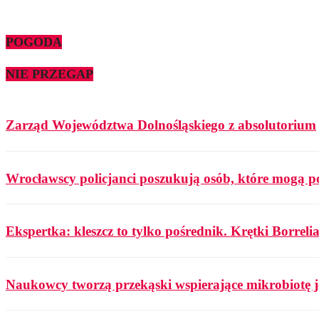
POGODA
NIE PRZEGAP
Zarząd Województwa Dolnośląskiego z absolutorium
Wrocławscy policjanci poszukują osób, które mogą p
Ekspertka: kleszcz to tylko pośrednik. Krętki Borrelia
Naukowcy tworzą przekąski wspierające mikrobiotę j