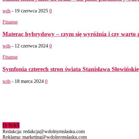
wds
-
19 czerwca 2025
0
Finanse
Materac hybrydowy – czym się wyróżnia i czy warto 
wds
-
12 czerwca 2024
0
Finanse
Symfonia czterech stron świata Stanisława Słowińskie
wds
-
18 marca 2024
0
O NAS
Redakcja: redakcja@wdolnymslasku.com
Reklama: marketing@wdolnymslasku.com