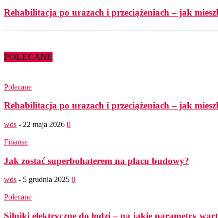
Rehabilitacja po urazach i przeciążeniach – jak mies
POLECANE
Polecane
Rehabilitacja po urazach i przeciążeniach – jak mies
wds
-
22 maja 2026
0
Finanse
Jak zostać superbohaterem na placu budowy?
wds
-
5 grudnia 2025
0
Polecane
Silniki elektryczne do łodzi – na jakie parametry wa