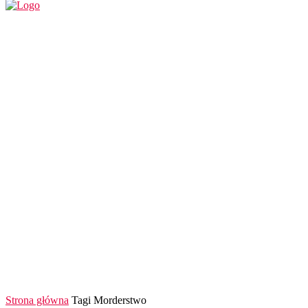
REGION
POLSKA I ŚWIAT
KULTURA
FINANS
Strona główna
Tagi
Morderstwo