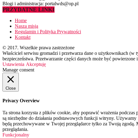
Blogi i administracja: portalwds@op.pl
PRZYDATNE LINKI
Home
Nasza misja
Regulamin i Polityka Prywatności
Kontakt
© 2017. Wszelkie prawa zastrzeżone
Właściciel serwisu gromadzi i przetwarza dane o użytkownikach (w 
bezpieczeństwa. Przetwarzanie części danych może być powierzone in
Ustawienia
Akceptuję
Manage consent
Close
Privacy Overview
Ta strona korzysta z plików cookie, aby poprawić wrażenia podczas p
są niezbędne do działania podstawowych funkcji witryny. Używamy rów
będą przechowywane w Twojej przeglądarce tylko za Twoją zgodą. M
przeglądania.
Funkcjonalny