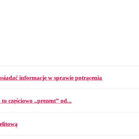
osiadać informacje w sprawie potrącenia
 to częściowo „prezent” od...
elitową