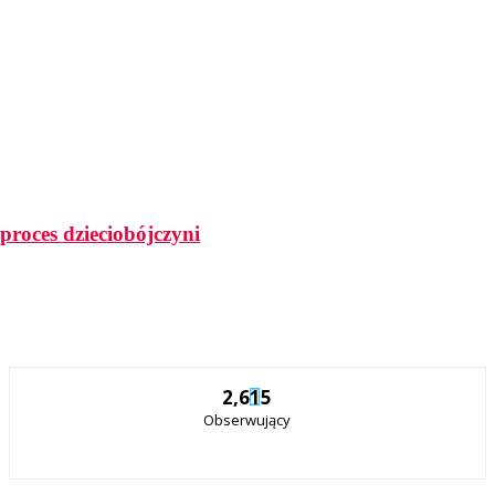
roces dzieciobójczyni
2,615
Obserwujący