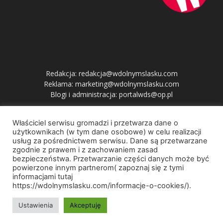
O NAS
Redakcja: redakcja@wdolnymslasku.com
Reklama: marketing@wdolnymslasku.com
Blogi i administracja: portalwds@op.pl
Właściciel serwisu gromadzi i przetwarza dane o
PRZYDATNE LINKI
użytkownikach (w tym dane osobowe) w celu realizacji
usług za pośrednictwem serwisu. Dane są przetwarzane
zgodnie z prawem i z zachowaniem zasad
bezpieczeństwa. Przetwarzanie części danych może być
powierzone innym partnerom( zapoznaj się z tymi
informacjami tutaj
https://wdolnymslasku.com/informacje-o-cookies/).
Home
Nasza misja
Regulamin i Polityka Prywatności
Kontakt
Ustawienia
Akceptuję
© 2017. Wszelkie prawa zastrzeżone