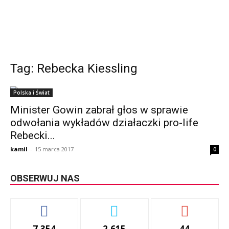
Tag: Rebecka Kiessling
Polska i Świat
Minister Gowin zabrał głos w sprawie
odwołania wykładów działaczki pro-life
Rebecki...
kamil
-
15 marca 2017
0
OBSERWUJ NAS
7,354
2,615
44