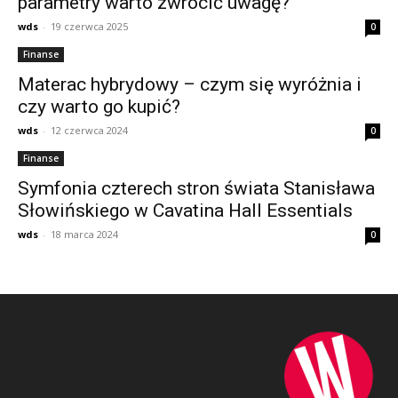
parametry warto zwrócić uwagę?
wds
-
19 czerwca 2025
0
Finanse
Materac hybrydowy – czym się wyróżnia i
czy warto go kupić?
wds
-
12 czerwca 2024
0
Finanse
Symfonia czterech stron świata Stanisława
Słowińskiego w Cavatina Hall Essentials
wds
-
18 marca 2024
0