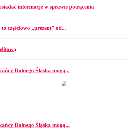
osiadać informacje w sprawie potrącenia
 to częściowo „prezent” od...
elitową
zkańcy Dolnego Śląska mogą...
zkańcy Dolnego Śląska mogą...