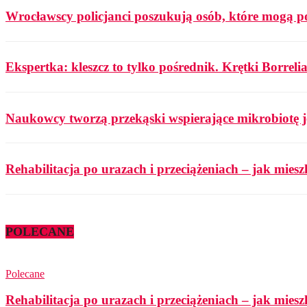
Wrocławscy policjanci poszukują osób, które mogą p
Ekspertka: kleszcz to tylko pośrednik. Krętki Borrelia
Naukowcy tworzą przekąski wspierające mikrobiotę j
Rehabilitacja po urazach i przeciążeniach – jak mies
POLECANE
Polecane
Rehabilitacja po urazach i przeciążeniach – jak mies