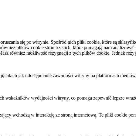
oruszania się po witrynie. Spośród nich pliki cookie, które są sklas
nież plików cookie stron trzecich, które pomagają nam analizować i r
asz również możliwość rezygnacji z tych plików cookie. Jednak rezy
 takich jak udostępnianie zawartości witryny na platformach mediów s
wych wskaźników wydajności witryny, co pomaga zapewnić lepsze wraż
zający wchodzą w interakcję ze stroną internetową. Te pliki cookie p