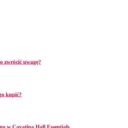
rto zwrócić uwagę?
go kupić?
go w Cavatina Hall Essentials