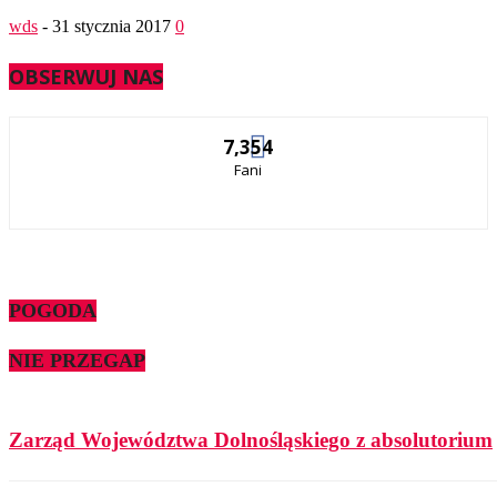
wds
-
31 stycznia 2017
0
OBSERWUJ NAS
7,354
Fani
POGODA
NIE PRZEGAP
Zarząd Województwa Dolnośląskiego z absolutorium