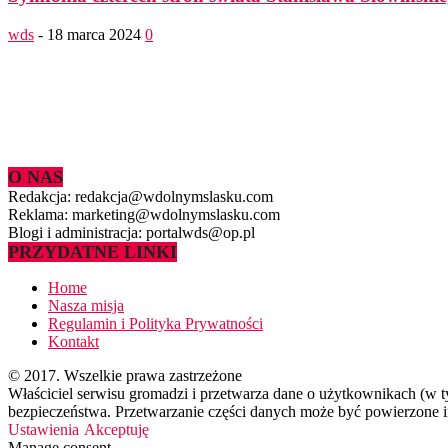
wds
-
18 marca 2024
0
O NAS
Redakcja: redakcja@wdolnymslasku.com
Reklama: marketing@wdolnymslasku.com
Blogi i administracja: portalwds@op.pl
PRZYDATNE LINKI
Home
Nasza misja
Regulamin i Polityka Prywatności
Kontakt
© 2017. Wszelkie prawa zastrzeżone
Właściciel serwisu gromadzi i przetwarza dane o użytkownikach (w 
bezpieczeństwa. Przetwarzanie części danych może być powierzone in
Ustawienia
Akceptuję
Manage consent