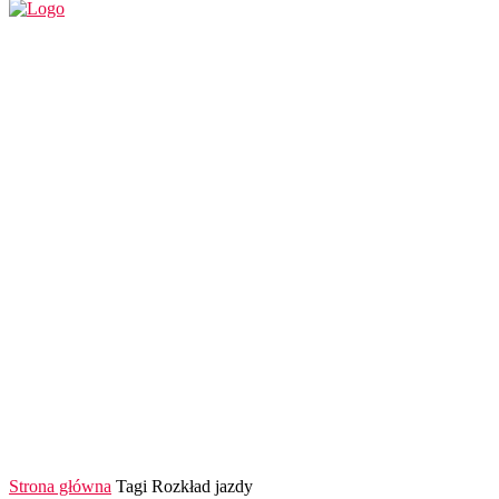
REGION
POLSKA I ŚWIAT
KULTURA
FINANS
Strona główna
Tagi
Rozkład jazdy