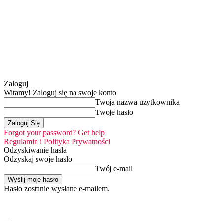
Zaloguj
Witamy! Zaloguj się na swoje konto
Twoja nazwa użytkownika
Twoje hasło
Forgot your password? Get help
Regulamin i Polityka Prywatności
Odzyskiwanie hasła
Odzyskaj swoje hasło
Twój e-mail
Hasło zostanie wysłane e-mailem.
Home
Nasza misj
czwartek, 6 sierpnia 2026
Zaloguj się / Dołącz