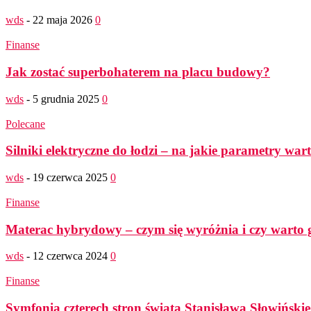
wds
-
22 maja 2026
0
Finanse
Jak zostać superbohaterem na placu budowy?
wds
-
5 grudnia 2025
0
Polecane
Silniki elektryczne do łodzi – na jakie parametry wa
wds
-
19 czerwca 2025
0
Finanse
Materac hybrydowy – czym się wyróżnia i czy warto 
wds
-
12 czerwca 2024
0
Finanse
Symfonia czterech stron świata Stanisława Słowińskie