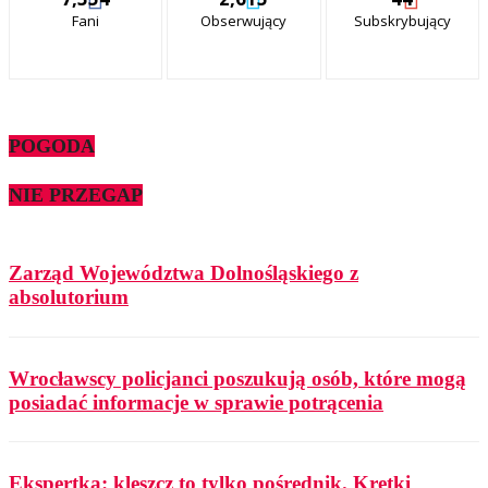
Fani
Obserwujący
Subskrybujący
POGODA
NIE PRZEGAP
Zarząd Województwa Dolnośląskiego z
absolutorium
Wrocławscy policjanci poszukują osób, które mogą
posiadać informacje w sprawie potrącenia
Ekspertka: kleszcz to tylko pośrednik. Krętki