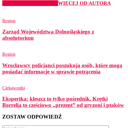
PODOBNE ARTYKUŁY
WIĘCEJ OD AUTORA
Region
Zarząd Województwa Dolnośląskiego z
absolutorium
Region
Wrocławscy policjanci poszukują osób, które mogą
posiadać informacje w sprawie potrącenia
Ciekawostki
Ekspertka: kleszcz to tylko pośrednik. Krętki
Borrelia to częściowo „prezent” od gryzoni i ptaków
ZOSTAW ODPOWIEDŹ