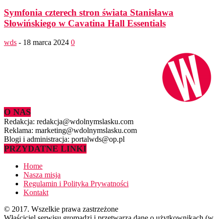
Symfonia czterech stron świata Stanisława
Słowińskiego w Cavatina Hall Essentials
wds
-
18 marca 2024
0
O NAS
Redakcja: redakcja@wdolnymslasku.com
Reklama: marketing@wdolnymslasku.com
Blogi i administracja: portalwds@op.pl
PRZYDATNE LINKI
Home
Nasza misja
Regulamin i Polityka Prywatności
Kontakt
© 2017. Wszelkie prawa zastrzeżone
Właściciel serwisu gromadzi i przetwarza dane o użytkownikach (w