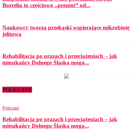
Borrelia to częściowo „prezent” od...
Naukowcy tworzą przekąski wspierające mikrobiotę
jelitową
Rehabilitacja po urazach i przeciążeniach – jak
mieszkańcy Dolnego Śląska mogą...
POLECANE
Polecane
Rehabilitacja po urazach i przeciążeniach – jak
mieszkańcy Dolnego Śląska mogą...