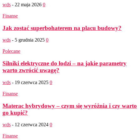
wds
-
22 maja 2026
0
Finanse
Jak zostać superbohaterem na placu budowy?
wds
-
5 grudnia 2025
0
Polecane
Silniki elektryczne do łodzi – na jakie parametry
warto zwrócić uwagę?
wds
-
19 czerwca 2025
0
Finanse
Materac hybrydowy – czym się wyróżnia i czy warto
go kupić?
wds
-
12 czerwca 2024
0
Finanse