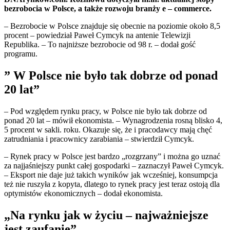
bezrobocia w Polsce, a także rozwoju branży e – commerce.
– Bezrobocie w Polsce znajduje się obecnie na poziomie około 8,5
procent – powiedział Paweł Cymcyk na antenie Telewizji
Republika. – To najniższe bezrobocie od 98 r. – dodał gość
programu.
” W Polsce nie było tak dobrze od ponad
20 lat”
– Pod względem rynku pracy, w Polsce nie było tak dobrze od
ponad 20 lat – mówił ekonomista. – Wynagrodzenia rosną blisko 4,
5 procent w sakli. roku. Okazuje się, że i pracodawcy mają chęć
zatrudniania i pracownicy zarabiania – stwierdził Cymcyk.
– Rynek pracy w Polsce jest bardzo „rozgrzany” i można go uznać
za najjaśniejszy punkt całej gospodarki – zaznaczył Paweł Cymcyk.
– Eksport nie daje już takich wyników jak wcześniej, konsumpcja
też nie ruszyła z kopyta, dlatego to rynek pracy jest teraz ostoją dla
optymistów ekonomicznych – dodał ekonomista.
„Na rynku jak w życiu – najważniejsze
jest zaufanie”