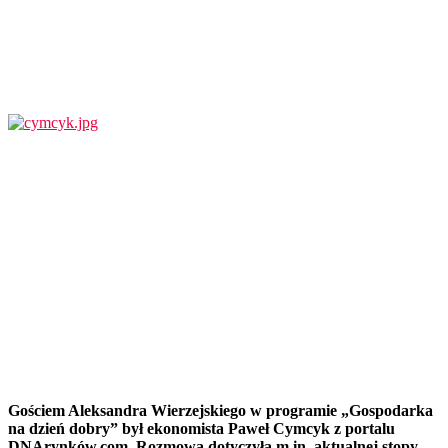
Gościem Aleksandra Wierzejskiego w programie „Gospodarka
na dzień dobry” był ekonomista Paweł Cymcyk z portalu
DNArynków.com. Rozmowa dotyczyła m.in. aktualnej stopy