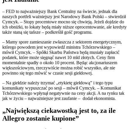
– FED to najważniejszy Bank Centralny na świecie, jednak dla
naszych portfeli ważniejszy jest Narodowy Bank Polski – stwierdził
Cymcyk. – Stopy procentowe mocno się chwieją. Jeżeli dojdzie do
ich obniżki, to lokaty będą miały niższe oprocentowanie, ale kredyty
także staną się tańsze – podkreślił gość programu.
– Mamy spore zamieszanie zwłaszcza z sektorem energetycznym,
którego powodem jest wypowiedź ministra Tchórzewskiego –
mówił Cymcyk. – Spółki Skarbu Państwa będą musiały zapłacić
podatek, które może sięgnąć nawet 10 mld złotych. Ceny firm
momentalnie spadły o około 10 procent. Będąc akcjonariuszem
większościowym, rzeczywiście można robić wszystko, ale nie
powinno się tego mówić w czasie sesji giełdowej.
– Na giełdzie należy trzymać „etykietę giełdową” i tego typu
komunikaty wypuszczać po sesji – mówił Cymcyk. – Komunikat
Tchórzewskiego wpłynął negatywnie na ceny akcji. A na rynku tak
jak w życiu – najważniejsze jest zaufanie – dodał ekonomista.
„Największą ciekawostką jest to, za ile
Allegro zostanie kupione”