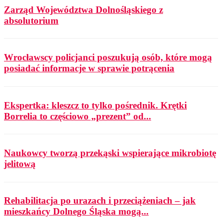
Zarząd Województwa Dolnośląskiego z
absolutorium
Wrocławscy policjanci poszukują osób, które mogą
posiadać informacje w sprawie potrącenia
Ekspertka: kleszcz to tylko pośrednik. Krętki
Borrelia to częściowo „prezent” od...
Naukowcy tworzą przekąski wspierające mikrobiotę
jelitową
Rehabilitacja po urazach i przeciążeniach – jak
mieszkańcy Dolnego Śląska mogą...