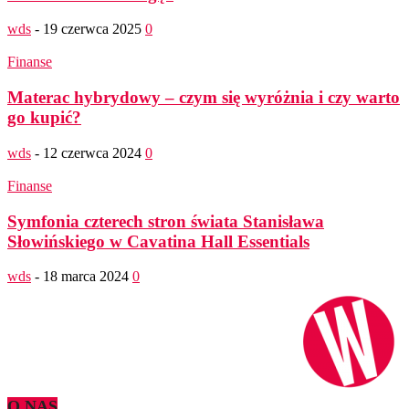
wds
-
19 czerwca 2025
0
Finanse
Materac hybrydowy – czym się wyróżnia i czy warto
go kupić?
wds
-
12 czerwca 2024
0
Finanse
Symfonia czterech stron świata Stanisława
Słowińskiego w Cavatina Hall Essentials
wds
-
18 marca 2024
0
O NAS