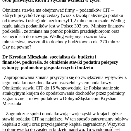
osób prawnych, która 1 stycznia wchodzi w życie.
Obniżona stawka ma obejmować firmy – podatników CIT –
których przychód ze sprzedaży (wraz z kwotą należnego podatku
od towarów i usług) nie przekroczył 1,2 mln euro rocznie. Według
rządu takich podatników jest w Polsce 393 tys.
Minister finansów
podkreślił , że zmiana ma pomóc polskim przedsiębiorcom oraz
zachęcić ich do rozwoju. Według wstępnych szacunków
ministerstwa, uszczupli to dochody budżetowe o ok. 270 mln zł.
Czy na pewno?
Dr Krystian Mieszkała, specjalista ds. budżetu i
finansów, podkreśla, że obniżenie stawki podatku polepszy
sytuację podmiotów gospodarczych i budżetu
-Zaproponowana zmiana przyczyni się do zwiększenia wpływów z
tego podatku oraz dodatkowo uszczelni system podatkowy.
Obniżenie stawki CIT do 15 % spowoduje, że Polska stanie się
atrakcyjnym krajem do opodatkowania dochodów przez podmioty
zagraniczne – mówi portalowi wDolnymŚląsku.com Krystian
Mieszkała.
– Zagraniczne spółki opodatkowują swoje zyski w krajach gdzie
stawki podatku CIT są najniższe. W ten sposób zatrzymamy odpływ
kapitału z kraju oraz przyciągniemy kapitał zagraniczny. Wszystko
to doprowadzi do zasilenia budżetu państwa. Ta wiadomość jest