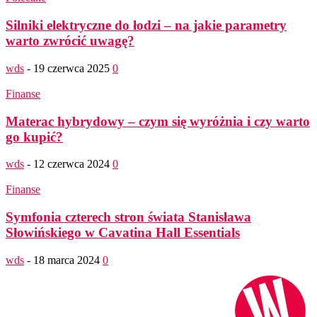
Silniki elektryczne do łodzi – na jakie parametry
warto zwrócić uwagę?
wds
-
19 czerwca 2025
0
Finanse
Materac hybrydowy – czym się wyróżnia i czy warto
go kupić?
wds
-
12 czerwca 2024
0
Finanse
Symfonia czterech stron świata Stanisława
Słowińskiego w Cavatina Hall Essentials
wds
-
18 marca 2024
0