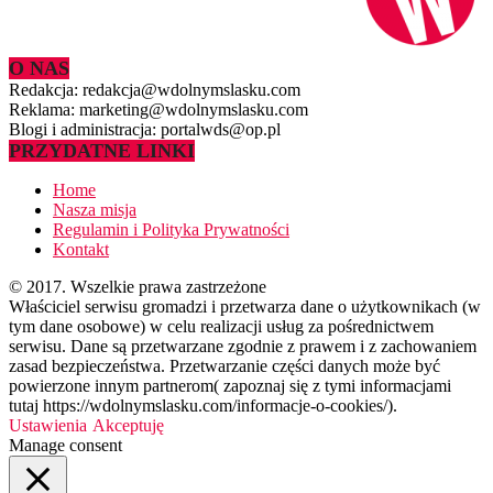
O NAS
Redakcja: redakcja@wdolnymslasku.com
Reklama: marketing@wdolnymslasku.com
Blogi i administracja: portalwds@op.pl
PRZYDATNE LINKI
Home
Nasza misja
Regulamin i Polityka Prywatności
Kontakt
© 2017. Wszelkie prawa zastrzeżone
Właściciel serwisu gromadzi i przetwarza dane o użytkownikach (w
tym dane osobowe) w celu realizacji usług za pośrednictwem
serwisu. Dane są przetwarzane zgodnie z prawem i z zachowaniem
zasad bezpieczeństwa. Przetwarzanie części danych może być
powierzone innym partnerom( zapoznaj się z tymi informacjami
tutaj https://wdolnymslasku.com/informacje-o-cookies/).
Ustawienia
Akceptuję
Manage consent