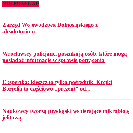
NIE PRZEGAP
Zarząd Województwa Dolnośląskiego z
absolutorium
Wrocławscy policjanci poszukują osób, które mogą
posiadać informacje w sprawie potrącenia
Ekspertka: kleszcz to tylko pośrednik. Krętki
Borrelia to częściowo „prezent” od...
Naukowcy tworzą przekąski wspierające mikrobiotę
jelitową