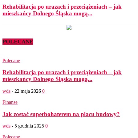
Rehabilitacja po urazach i przeciążeniach – jak
mieszkańcy Dolnego Śląska mogą...
POLECANE
Polecane
Rehabilitacja po urazach i przeciążeniach – jak
mieszkańcy Dolnego Śląska mogą...
wds
-
22 maja 2026
0
Finanse
Jak zostać superbohaterem na placu budowy?
wds
-
5 grudnia 2025
0
Polecane