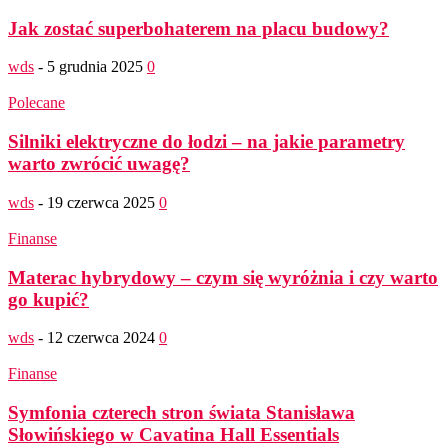
Jak zostać superbohaterem na placu budowy?
wds
-
5 grudnia 2025
0
Polecane
Silniki elektryczne do łodzi – na jakie parametry
warto zwrócić uwagę?
wds
-
19 czerwca 2025
0
Finanse
Materac hybrydowy – czym się wyróżnia i czy warto
go kupić?
wds
-
12 czerwca 2024
0
Finanse
Symfonia czterech stron świata Stanisława
Słowińskiego w Cavatina Hall Essentials