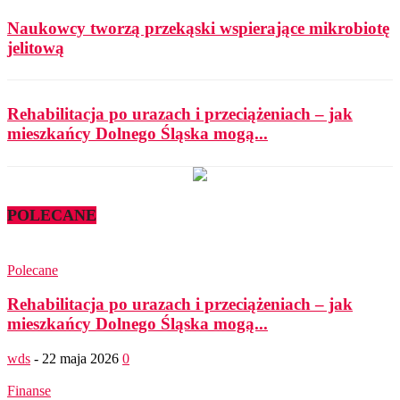
Naukowcy tworzą przekąski wspierające mikrobiotę
jelitową
Rehabilitacja po urazach i przeciążeniach – jak
mieszkańcy Dolnego Śląska mogą...
POLECANE
Polecane
Rehabilitacja po urazach i przeciążeniach – jak
mieszkańcy Dolnego Śląska mogą...
wds
-
22 maja 2026
0
Finanse