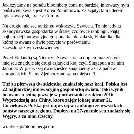
Jak czytamy na portalu bloomberg.com, najbardziej innowacyjnym
państwem świata jest Korea Południowa. Za azjatyckim liderem
uplasowały się kraje z Europy.
Na drugie miejsce rankingu wskoczyła Szwecja. To nie jedyna
skandynawska gospodarka w ścisłej czołówce rankingu. Piątą
najbardziej innowacyjną gospodarką okazała się Finlandia, dla
której to awans o dwie pozycje w porównaniu
z zeszłorocznym zestawieniem.
Przed Finlandią są Niemcy i Szwajcaria, a dopiero na szóstym
miejscu znajduje się drugi azjatycki kraj czyli Singapur, a za nim
Japonia. W pierwszej dwudziestce znajdziemy aż 12 państw
europejskich. Stany Zjednoczone są na miejscu 9.
Tuż za pierwszą dwudziestką znalazł się nasz kraj. Polska jest
22 najbardziej innowacyjną gospodarką świata. Taki wynik
to awans o jedną pozycję w porównaniu z rokiem 2016.
Wyprzedzają nas Chiny, które zajęły lokatę numer 21.
Co ciekawe, Polska jest najwyżej w rankingu ze wszystkich
państw naszego regionu. Dopiero na 27-ym miejscu znalazły się
Węgry, a za nimi Czechy.
wolityce.pl/bloomberg.com