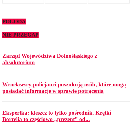
POGODA
NIE PRZEGAP
Zarząd Województwa Dolnośląskiego z
absolutorium
Wrocławscy policjanci poszukują osób, które mogą
posiadać informacje w sprawie potrącenia
Ekspertka: kleszcz to tylko pośrednik. Krętki
Borrelia to częściowo „prezent” od...