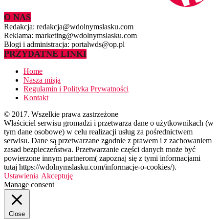
O NAS
Redakcja: redakcja@wdolnymslasku.com
Reklama: marketing@wdolnymslasku.com
Blogi i administracja: portalwds@op.pl
PRZYDATNE LINKI
Home
Nasza misja
Regulamin i Polityka Prywatności
Kontakt
© 2017. Wszelkie prawa zastrzeżone
Właściciel serwisu gromadzi i przetwarza dane o użytkownikach (w
tym dane osobowe) w celu realizacji usług za pośrednictwem
serwisu. Dane są przetwarzane zgodnie z prawem i z zachowaniem
zasad bezpieczeństwa. Przetwarzanie części danych może być
powierzone innym partnerom( zapoznaj się z tymi informacjami
tutaj https://wdolnymslasku.com/informacje-o-cookies/).
Ustawienia
Akceptuję
Manage consent
Close