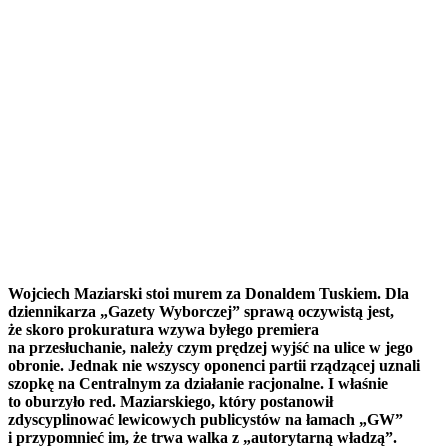
Wojciech Maziarski stoi murem za Donaldem Tuskiem. Dla
dziennikarza „Gazety Wyborczej” sprawą oczywistą jest,
że skoro prokuratura wzywa byłego premiera
na przesłuchanie, należy czym prędzej wyjść na ulice w jego
obronie. Jednak nie wszyscy oponenci partii rządzącej uznali
szopkę na Centralnym za działanie racjonalne. I właśnie
to oburzyło red. Maziarskiego, który postanowił
zdyscyplinować lewicowych publicystów na łamach „
GW
”
i przypomnieć im, że trwa walka z „autorytarną władzą”.