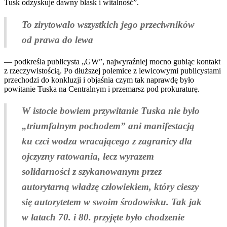
Tusk odzyskuje dawny blask i witalność”.
To zirytowało wszystkich jego przeciwników
od prawa do lewa
— podkreśla publicysta „
GW
”, najwyraźniej mocno gubiąc
kontakt
z rzeczywistością. Po dłuższej polemice z lewicowymi publicystami
przechodzi do konkluzji i objaśnia czym tak naprawdę było
powitanie Tuska na Centralnym i przemarsz pod prokuraturę.
W istocie bowiem przywitanie Tuska nie było
„triumfalnym pochodem” ani manifestacją
ku czci wodza wracającego z zagranicy dla
ojczyzny ratowania, lecz wyrazem
solidarności z szykanowanym przez
autorytarną władzę człowiekiem, który cieszy
się autorytetem w swoim środowisku. Tak jak
w latach 70. i 80. przyjęte było chodzenie