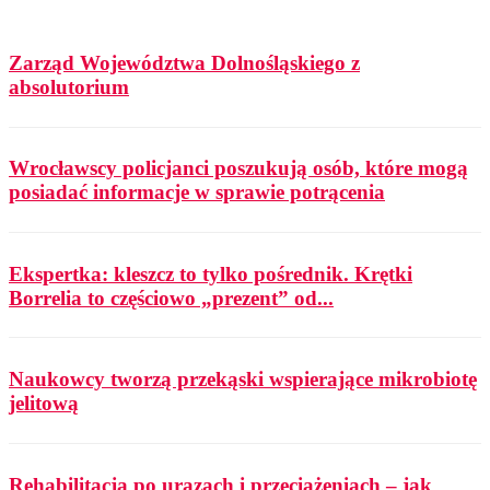
Zarząd Województwa Dolnośląskiego z
absolutorium
Wrocławscy policjanci poszukują osób, które mogą
posiadać informacje w sprawie potrącenia
Ekspertka: kleszcz to tylko pośrednik. Krętki
Borrelia to częściowo „prezent” od...
Naukowcy tworzą przekąski wspierające mikrobiotę
jelitową
Rehabilitacja po urazach i przeciążeniach – jak