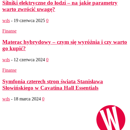
Silniki elektryczne do łodzi – na jakie parametry
warto zwrócić uwagę?
wds
-
19 czerwca 2025
0
Finanse
Materac hybrydowy – czym się wyróżnia i czy warto
go kupić?
wds
-
12 czerwca 2024
0
Finanse
Symfonia czterech stron świata Stanisława
Słowińskiego w Cavatina Hall Essentials
wds
-
18 marca 2024
0