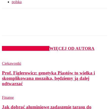
polska
PODOBNE ARTYKUŁY
WIĘCEJ OD AUTORA
Ciekawostki
Prof. Figlerowicz: genetyka Piastów to wielka i
skomplikowana mozaika, będziemy ją dalej
odtwarzać
Finanse
Jak dobrać aluminiowe zadaszenie tarasu do