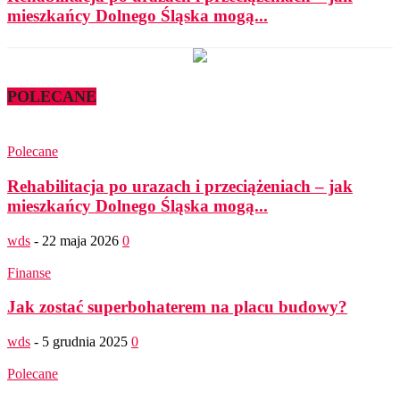
mieszkańcy Dolnego Śląska mogą...
POLECANE
Polecane
Rehabilitacja po urazach i przeciążeniach – jak
mieszkańcy Dolnego Śląska mogą...
wds
-
22 maja 2026
0
Finanse
Jak zostać superbohaterem na placu budowy?
wds
-
5 grudnia 2025
0
Polecane