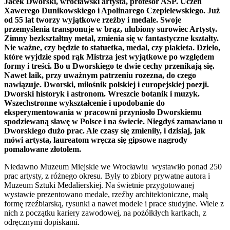
Jacek Dworski, wrocławski artysta, profesor ASP. Uczeń
Xawerego Dunikowskiego i Apolinarego Czepielewskiego. Już
od 55 lat tworzy wyjątkowe rzeźby i medale. Swoje
przemyślenia transponuje w brąz, ulubiony surowiec Artysty.
Zimny bezkształtny metal, zmienia się w fantastyczne kształty.
Nie ważne, czy będzie to statuetka, medal, czy plakieta. Dzieło,
które wyjdzie spod rąk Mistrza jest wyjątkowe po względem
formy i treści. Bo u Dworskiego te dwie cechy przenikają się.
Nawet laik, przy uważnym patrzeniu rozezna, do czego
nawiązuje. Dworski, miłośnik polskiej i europejskiej poezji.
Dworski historyk i astronom. Wreszcie botanik i muzyk.
Wszechstronne wykształcenie i upodobanie do
eksperymentowania w pracowni przyniosło Dworskiemu
spodziewaną sławę w Polsce i na świecie. Niegdyś zamawiano u
Dworskiego dużo prac. Ale czasy się zmieniły, i dzisiaj, jak
mówi artysta, laureatom wręcza się gipsowe nagrody
pomalowane złotolem.
Niedawno Muzeum Miejskie we Wrocławiu wystawiło ponad 250
prac artysty, z różnego okresu. Były to zbiory prywatne autora i
Muzeum Sztuki Medalierskiej. Na świetnie przygotowanej
wystawie prezentowano medale, rzeźby architektoniczne, małą
formę rzeźbiarską, rysunki a nawet modele i prace studyjne. Wiele z
nich z początku kariery zawodowej, na pożółkłych kartkach, z
odręcznymi dopiskami.