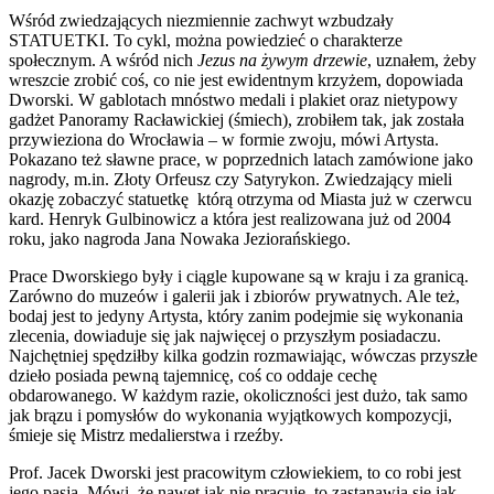
Wśród zwiedzających niezmiennie zachwyt wzbudzały
STATUETKI. To cykl, można powiedzieć o charakterze
społecznym. A wśród nich
Jezus na żywym drzewie
, uznałem, żeby
wreszcie zrobić coś, co nie jest ewidentnym krzyżem, dopowiada
Dworski. W gablotach mnóstwo medali i plakiet oraz nietypowy
gadżet Panoramy Racławickiej (śmiech), zrobiłem tak, jak została
przywieziona do Wrocławia – w formie zwoju, mówi Artysta.
Pokazano też sławne prace, w poprzednich latach zamówione jako
nagrody, m.in. Złoty Orfeusz czy Satyrykon. Zwiedzający mieli
okazję zobaczyć statuetkę którą otrzyma od Miasta już w czerwcu
kard. Henryk Gulbinowicz a która jest realizowana już od 2004
roku, jako nagroda Jana Nowaka Jeziorańskiego.
Prace Dworskiego były i ciągle kupowane są w kraju i za granicą.
Zarówno do muzeów i galerii jak i zbiorów prywatnych. Ale też,
bodaj jest to jedyny Artysta, który zanim podejmie się wykonania
zlecenia, dowiaduje się jak najwięcej o przyszłym posiadaczu.
Najchętniej spędziłby kilka godzin rozmawiając, wówczas przyszłe
dzieło posiada pewną tajemnicę, coś co oddaje cechę
obdarowanego. W każdym razie, okoliczności jest dużo, tak samo
jak brązu i pomysłów do wykonania wyjątkowych kompozycji,
śmieje się Mistrz medalierstwa i rzeźby.
Prof. Jacek Dworski jest pracowitym człowiekiem, to co robi jest
jego pasją. Mówi, że nawet jak nie pracuje, to zastanawia się jak