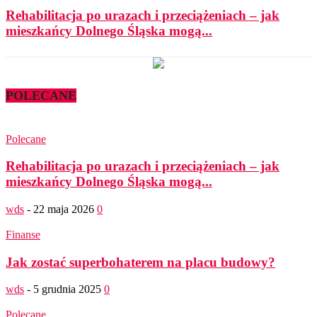
Rehabilitacja po urazach i przeciążeniach – jak
mieszkańcy Dolnego Śląska mogą...
POLECANE
Polecane
Rehabilitacja po urazach i przeciążeniach – jak
mieszkańcy Dolnego Śląska mogą...
wds
-
22 maja 2026
0
Finanse
Jak zostać superbohaterem na placu budowy?
wds
-
5 grudnia 2025
0
Polecane