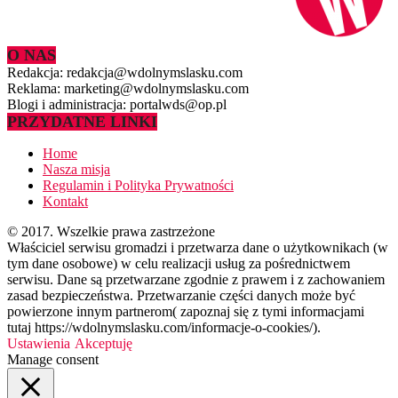
O NAS
Redakcja: redakcja@wdolnymslasku.com
Reklama: marketing@wdolnymslasku.com
Blogi i administracja: portalwds@op.pl
PRZYDATNE LINKI
Home
Nasza misja
Regulamin i Polityka Prywatności
Kontakt
© 2017. Wszelkie prawa zastrzeżone
Właściciel serwisu gromadzi i przetwarza dane o użytkownikach (w
tym dane osobowe) w celu realizacji usług za pośrednictwem
serwisu. Dane są przetwarzane zgodnie z prawem i z zachowaniem
zasad bezpieczeństwa. Przetwarzanie części danych może być
powierzone innym partnerom( zapoznaj się z tymi informacjami
tutaj https://wdolnymslasku.com/informacje-o-cookies/).
Ustawienia
Akceptuję
Manage consent