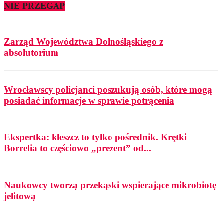
NIE PRZEGAP
Zarząd Województwa Dolnośląskiego z
absolutorium
Wrocławscy policjanci poszukują osób, które mogą
posiadać informacje w sprawie potrącenia
Ekspertka: kleszcz to tylko pośrednik. Krętki
Borrelia to częściowo „prezent” od...
Naukowcy tworzą przekąski wspierające mikrobiotę
jelitową