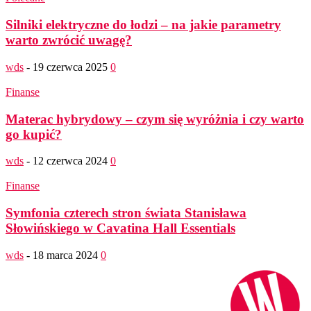
Silniki elektryczne do łodzi – na jakie parametry
warto zwrócić uwagę?
wds
-
19 czerwca 2025
0
Finanse
Materac hybrydowy – czym się wyróżnia i czy warto
go kupić?
wds
-
12 czerwca 2024
0
Finanse
Symfonia czterech stron świata Stanisława
Słowińskiego w Cavatina Hall Essentials
wds
-
18 marca 2024
0