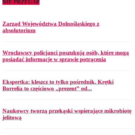
NIE PRZEGAP
Zarząd Województwa Dolnośląskiego z
absolutorium
Wrocławscy policjanci poszukują osób, które mogą
posiadać informacje w sprawie potrącenia
Ekspertka: kleszcz to tylko pośrednik. Krętki
Borrelia to częściowo „prezent” od...
Naukowcy tworzą przekąski wspierające mikrobiotę
jelitową