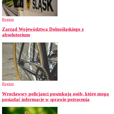
Region
Zarząd Województwa Dolnośląskiego z
absolutorium
Region
Wrocławscy policjanci poszukują osób, które mogą
posiadać informacje w sprawie potrącenia