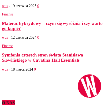
wds
-
19 czerwca 2025
0
Finanse
Materac hybrydowy – czym się wyróżnia i czy warto
go kupić?
wds
-
12 czerwca 2024
0
Finanse
Symfonia czterech stron świata Stanisława
Słowińskiego w Cavatina Hall Essentials
wds
-
18 marca 2024
0
O NAS