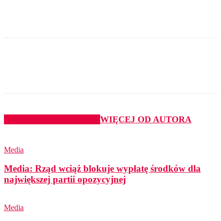
PODOBNE ARTYKUŁY
WIĘCEJ OD AUTORA
Media
Media: Rząd wciąż blokuje wypłatę środków dla
największej partii opozycyjnej
Media