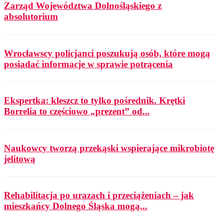
Zarząd Województwa Dolnośląskiego z
absolutorium
Wrocławscy policjanci poszukują osób, które mogą
posiadać informacje w sprawie potrącenia
Ekspertka: kleszcz to tylko pośrednik. Krętki
Borrelia to częściowo „prezent” od...
Naukowcy tworzą przekąski wspierające mikrobiotę
jelitową
Rehabilitacja po urazach i przeciążeniach – jak
mieszkańcy Dolnego Śląska mogą...