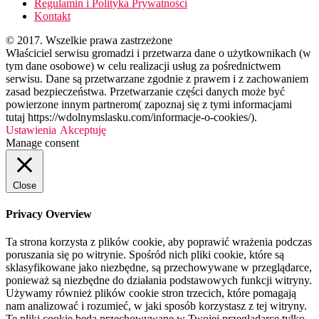
Regulamin i Polityka Prywatności
Kontakt
© 2017. Wszelkie prawa zastrzeżone
Właściciel serwisu gromadzi i przetwarza dane o użytkownikach (w
tym dane osobowe) w celu realizacji usług za pośrednictwem
serwisu. Dane są przetwarzane zgodnie z prawem i z zachowaniem
zasad bezpieczeństwa. Przetwarzanie części danych może być
powierzone innym partnerom( zapoznaj się z tymi informacjami
tutaj https://wdolnymslasku.com/informacje-o-cookies/).
Ustawienia
Akceptuję
Manage consent
Close
Privacy Overview
Ta strona korzysta z plików cookie, aby poprawić wrażenia podczas
poruszania się po witrynie. Spośród nich pliki cookie, które są
sklasyfikowane jako niezbędne, są przechowywane w przeglądarce,
ponieważ są niezbędne do działania podstawowych funkcji witryny.
Używamy również plików cookie stron trzecich, które pomagają
nam analizować i rozumieć, w jaki sposób korzystasz z tej witryny.
Te pliki cookie będą przechowywane w Twojej przeglądarce tylko