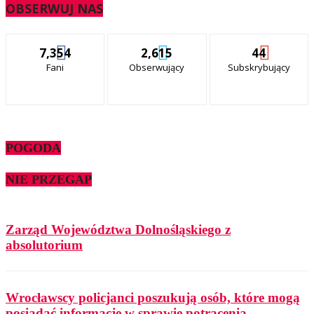
OBSERWUJ NAS
7,354
2,615
44
Fani
Obserwujący
Subskrybujący
POGODA
NIE PRZEGAP
Zarząd Województwa Dolnośląskiego z
absolutorium
Wrocławscy policjanci poszukują osób, które mogą
posiadać informacje w sprawie potrącenia