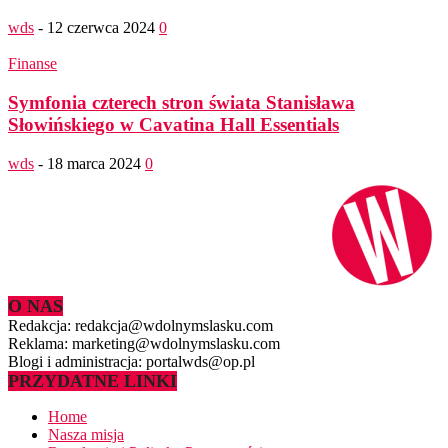
wds
-
12 czerwca 2024
0
Finanse
Symfonia czterech stron świata Stanisława
Słowińskiego w Cavatina Hall Essentials
wds
-
18 marca 2024
0
O NAS
Redakcja: redakcja@wdolnymslasku.com
Reklama: marketing@wdolnymslasku.com
Blogi i administracja: portalwds@op.pl
PRZYDATNE LINKI
Home
Nasza misja