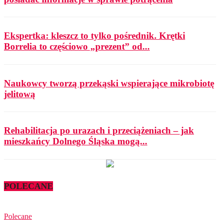
Ekspertka: kleszcz to tylko pośrednik. Krętki
Borrelia to częściowo „prezent” od...
Naukowcy tworzą przekąski wspierające mikrobiotę
jelitową
Rehabilitacja po urazach i przeciążeniach – jak
mieszkańcy Dolnego Śląska mogą...
POLECANE
Polecane