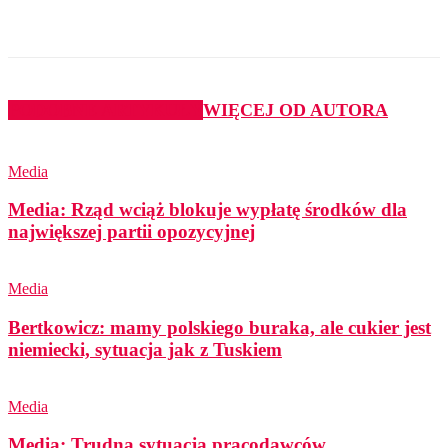
PODOBNE ARTYKUŁY
WIĘCEJ OD AUTORA
Media
Media: Rząd wciąż blokuje wypłatę środków dla
największej partii opozycyjnej
Media
Bertkowicz: mamy polskiego buraka, ale cukier jest
niemiecki, sytuacja jak z Tuskiem
Media
Media: Trudna sytuacja pracodawców