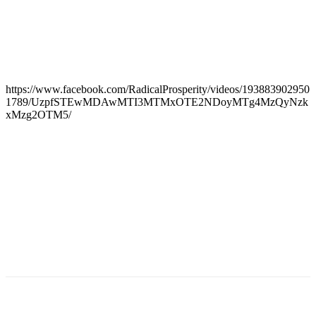
https://www.facebook.com/RadicalProsperity/videos/193883902950
1789/UzpfSTEwMDAwMTI3MTMxOTE2NDoyMTg4MzQyNzk
xMzg2OTM5/