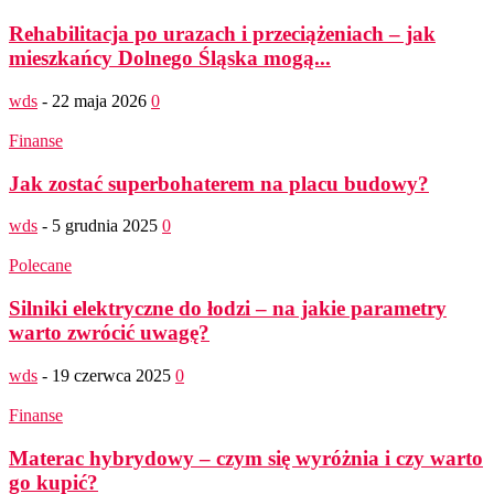
Rehabilitacja po urazach i przeciążeniach – jak
mieszkańcy Dolnego Śląska mogą...
wds
-
22 maja 2026
0
Finanse
Jak zostać superbohaterem na placu budowy?
wds
-
5 grudnia 2025
0
Polecane
Silniki elektryczne do łodzi – na jakie parametry
warto zwrócić uwagę?
wds
-
19 czerwca 2025
0
Finanse
Materac hybrydowy – czym się wyróżnia i czy warto
go kupić?