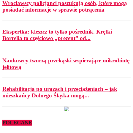
Wrocławscy policjanci poszukują osób, które mogą
posiadać informacje w sprawie potrącenia
Ekspertka: kleszcz to tylko pośrednik. Krętki
Borrelia to częściowo „prezent” od...
Naukowcy tworzą przekąski wspierające mikrobiotę
jelitową
Rehabilitacja po urazach i przeciążeniach – jak
mieszkańcy Dolnego Śląska mogą...
POLECANE