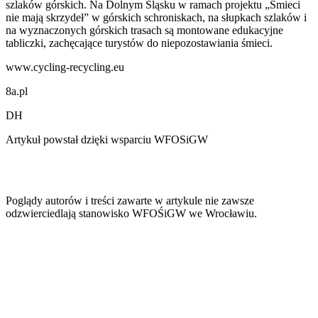
szlaków górskich. Na Dolnym Śląsku w ramach projektu „Śmieci
nie mają skrzydeł” w górskich schroniskach, na słupkach szlaków i
na wyznaczonych górskich trasach są montowane edukacyjne
tabliczki, zachęcające turystów do niepozostawiania śmieci.
www.cycling-recycling.eu
8a.pl
DH
Artykuł powstał dzięki wsparciu WFOSiGW
Poglądy autorów i treści zawarte w artykule nie zawsze
odzwierciedlają stanowisko WFOŚiGW we Wrocławiu.