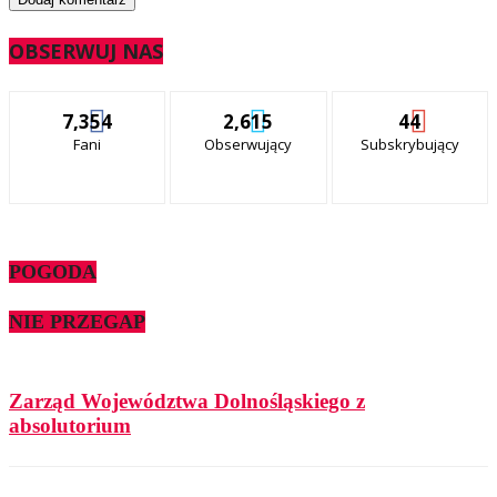
OBSERWUJ NAS
7,354
2,615
44
Fani
Obserwujący
Subskrybujący
POGODA
NIE PRZEGAP
Zarząd Województwa Dolnośląskiego z
absolutorium