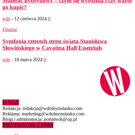
Materac hybrydowy – czym się wyróżnia i czy warto
go kupić?
wds
-
12 czerwca 2024
0
Finanse
Symfonia czterech stron świata Stanisława
Słowińskiego w Cavatina Hall Essentials
wds
-
18 marca 2024
0
O NAS
Redakcja: redakcja@wdolnymslasku.com
Reklama: marketing@wdolnymslasku.com
Blogi i administracja: portalwds@op.pl
PRZYDATNE LINKI