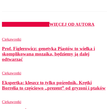
PODOBNE ARTYKUŁY
WIĘCEJ OD AUTORA
Ciekawostki
Prof. Figlerowicz: genetyka Piastów to wielka i
skomplikowana mozaika, będziemy ją dalej
odtwarzać
Ciekawostki
Ekspertka: kleszcz to tylko pośrednik. Krętki
Borrelia to częściowo „prezent” od gryzoni i ptaków
Ciekawostki