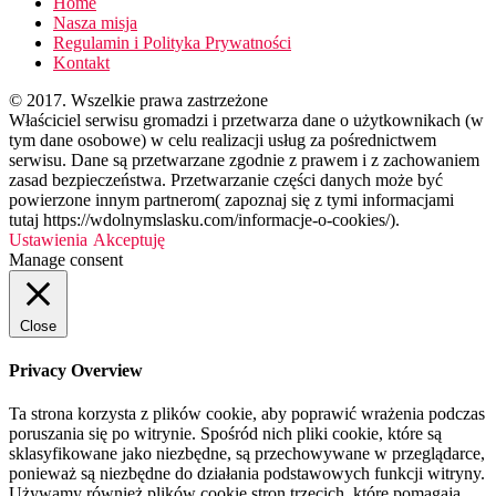
Home
Nasza misja
Regulamin i Polityka Prywatności
Kontakt
© 2017. Wszelkie prawa zastrzeżone
Właściciel serwisu gromadzi i przetwarza dane o użytkownikach (w
tym dane osobowe) w celu realizacji usług za pośrednictwem
serwisu. Dane są przetwarzane zgodnie z prawem i z zachowaniem
zasad bezpieczeństwa. Przetwarzanie części danych może być
powierzone innym partnerom( zapoznaj się z tymi informacjami
tutaj https://wdolnymslasku.com/informacje-o-cookies/).
Ustawienia
Akceptuję
Manage consent
Close
Privacy Overview
Ta strona korzysta z plików cookie, aby poprawić wrażenia podczas
poruszania się po witrynie. Spośród nich pliki cookie, które są
sklasyfikowane jako niezbędne, są przechowywane w przeglądarce,
ponieważ są niezbędne do działania podstawowych funkcji witryny.
Używamy również plików cookie stron trzecich, które pomagają