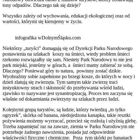
tony odpadów. Dlaczego tak się dzieje?
Wszystko zależy od wychowania, edukacji ekologicznej oraz od
wartości, którymi się kierujemy w życiu.
infografika wDolnymŚląsku.com
Niektórzy „turyści” domagają się od Dyrekcji Parku Narodowego
postawienia na szlakach koszy na śmieci, wtedy problem śmieci
rzekomo rozwiązałby się sam. Niestety Park Narodowy to nie jest
park miejski, jesteśmy w górach, a śmieci mamy zabierać ze sobą.
Dlaczego? Ponieważ góry to natura, powinny zostać dzikie.
Wyobraźmy sobie zapełnione po brzegi kosze, do których w nocy i
dzień zlatują się zwierzęta. Tym samym takie zwierzę traci
instynktowny strach i skłonność do przebywania wśród ludzi,
zjawisko to nazywane jest synantropizacją. Proces ten zaczyna się
właśnie od dokarmiania zwierzyny na szlakach przez ludzi.
Kolejnymi grupą turystów, są ludzie, którzy twierdzą „to tylko
ogryzek”, skórka od banana, niedojedzona kanapka, takie resztki
pożywienia możemy wyrzucać, przecież się rozłożą i użyźnią glebę.
Trzeba zapamiętać raz na zawsze, ziemia w Parku Narodowym nie
potrzebuje żadnego nawożenia, posiada już odpowiednie
właściwości fizyczne i chemiczne. Poza tym skórki po bananach