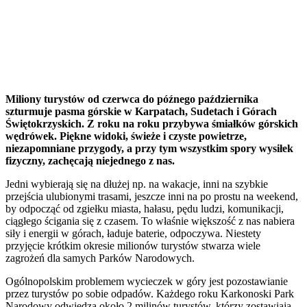
Miliony turystów od czerwca do późnego października
szturmuje pasma górskie w Karpatach, Sudetach i Górach
Świętokrzyskich. Z roku na roku przybywa śmiałków górskich
wędrówek. Piękne widoki, świeże i czyste powietrze,
niezapomniane przygody, a przy tym wszystkim spory wysiłek
fizyczny, zachęcają niejednego z nas.
Jedni wybierają się na dłużej np. na wakacje, inni na szybkie
przejścia ulubionymi trasami, jeszcze inni na po prostu na weekend,
by odpocząć od zgiełku miasta, hałasu, pędu ludzi, komunikacji,
ciągłego ścigania się z czasem. To właśnie większość z nas nabiera
siły i energii w górach, ładuje baterie, odpoczywa. Niestety
przyjęcie krótkim okresie milionów turystów stwarza wiele
zagrożeń dla samych Parków Narodowych.
Ogólnopolskim problemem wycieczek w góry jest pozostawianie
przez turystów po sobie odpadów. Każdego roku Karkonoski Park
Narodowy odwiedza około 2 milinów turystów, którzy zostawiają