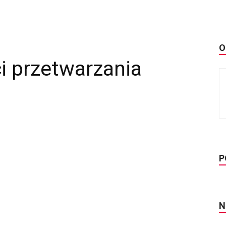
O
 przetwarzania
a
P
N