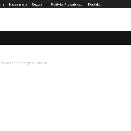
me
Nasza misja
Regulamin i Polityka Prywatności
Kontakt
URA
FINANSE
ZDROWIE
CIEKAWOSTKI
WIĘCEJ
twarzania energii ze Słońca