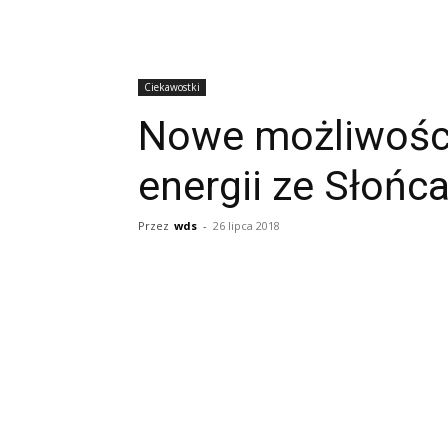
Ciekawostki
Nowe możliwości
energii ze Słońc
Przez
wds
-
26 lipca 2018