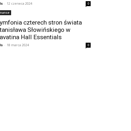
ds
-
12 czerwca 2024
0
inanse
ymfonia czterech stron świata
tanisława Słowińskiego w
avatina Hall Essentials
ds
-
18 marca 2024
0