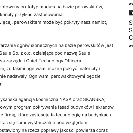
w
entowany prototyp modułu na bazie perowskitów,
F
skonały przykład zastosowania
więcej, perowskitem może być pokryty nasz namiot,
S
S
C
arzania ogniw słonecznych na bazie perowskitów jest
w
Saule Sp. z o.o. działająca pod nazwą Saule
sa zarządu i Chief Technology Officera.
m, że takimi ogniwami można pokryć materiały i
o nie nadawały. Ogniwami perowskitowymi będzie
r.
merykańska agencja kosmiczna NASA oraz SKANSKA,
tażowym program pokrywania fasad budynków i ekranów
e firmą, która zastosuje tą technologię na budynkach
stać się samowystarczalne pod względem
ostawiony na rzecz poprawy jakości powierza coraz