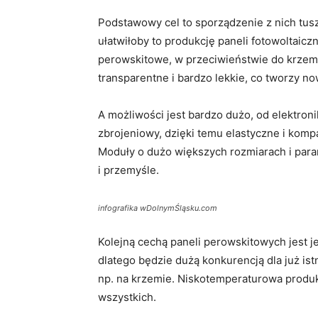
Podstawowy cel to sporządzenie z nich tu
ułatwiłoby to produkcję paneli fotowoltaic
perowskitowe, w przeciwieństwie do krzem
transparentne i bardzo lekkie, co tworzy n
A możliwości jest bardzo dużo, od elektron
zbrojeniowy, dzięki temu elastyczne i kom
Moduły o dużo większych rozmiarach i par
i przemyśle.
infografika wDolnymŚląsku.com
Kolejną cechą paneli perowskitowych jest je
dlatego będzie dużą konkurencją dla już ist
np. na krzemie. Niskotemperaturowa produkc
wszystkich.