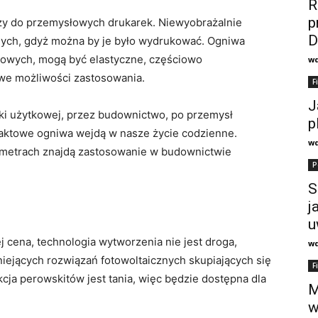
R
p
szy do przemysłowych drukarek. Niewyobrażalnie
D
znych, gdyż można by je było wydrukować. Ogniwa
owych, mogą być elastyczne, częściowo
w
owe możliwości zastosowania.
F
J
iki użytkowej, przez budownictwo, po przemysł
p
paktowe ogniwa wejdą w nasze życie codzienne.
w
ametrach znajdą zastosowanie w budownictwie
P
S
j
u
j cena, technologia wytworzenia nie jest droga,
w
niejących rozwiązań fotowoltaicznych skupiających się
F
ja perowskitów jest tania, więc będzie dostępna dla
M
w