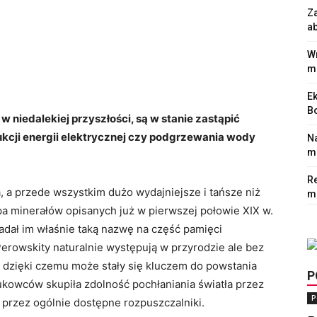
Z
a
Wr
m
Ek
Bo
 niedalekiej przyszłości, są w stanie zastąpić
kcji energii elektrycznej czy podgrzewania wody
N
mi
Re
a, a przede wszystkim dużo wydajniejsze i tańsze niż
m
a minerałów opisanych już w pierwszej połowie XIX w.
adał im właśnie taką nazwę na część pamięci
erowskity naturalnie występują w przyrodzie ale bez
 dzięki czemu może stały się kluczem do powstania
P
kowców skupiła zdolność pochłaniania światła przez
P
a przez ogólnie dostępne rozpuszczalniki.