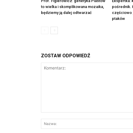
Prof. Figlerowicz: genetyka Piastów
Ekspertka: 
to wielka i skomplikowana mozaika,
pośrednik. K
będziemy ją dalej odtwarzać
częściowo „
ptaków
ZOSTAW ODPOWIEDŹ