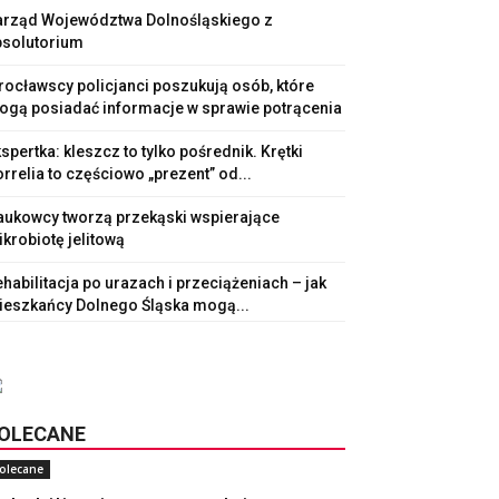
arząd Województwa Dolnośląskiego z
bsolutorium
ocławscy policjanci poszukują osób, które
ogą posiadać informacje w sprawie potrącenia
spertka: kleszcz to tylko pośrednik. Krętki
rrelia to częściowo „prezent” od...
aukowcy tworzą przekąski wspierające
krobiotę jelitową
habilitacja po urazach i przeciążeniach – jak
ieszkańcy Dolnego Śląska mogą...
OLECANE
olecane