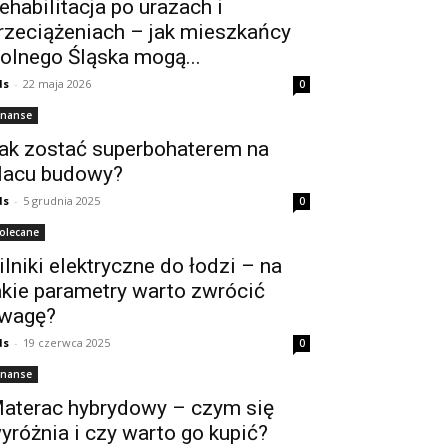
ehabilitacja po urazach i
rzeciążeniach – jak mieszkańcy
olnego Śląska mogą...
ds
-
22 maja 2026
0
inanse
ak zostać superbohaterem na
lacu budowy?
ds
-
5 grudnia 2025
0
olecane
ilniki elektryczne do łodzi – na
akie parametry warto zwrócić
wagę?
ds
-
19 czerwca 2025
0
inanse
aterac hybrydowy – czym się
yróżnia i czy warto go kupić?