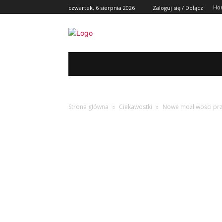
Ho
czwartek, 6 sierpnia 2026
Zaloguj się / Dołącz
REGION
POLSKA I ŚWIAT
KULT
Strona główna
Ciekawostki
Nowe możliwości prze