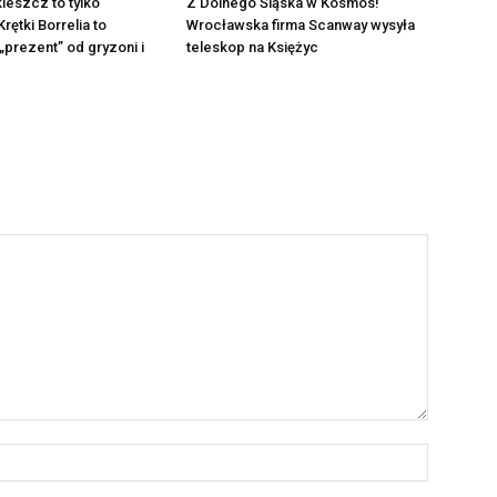
kleszcz to tylko
Z Dolnego Śląska w Kosmos!
rętki Borrelia to
Wrocławska firma Scanway wysyła
prezent” od gryzoni i
teleskop na Księżyc