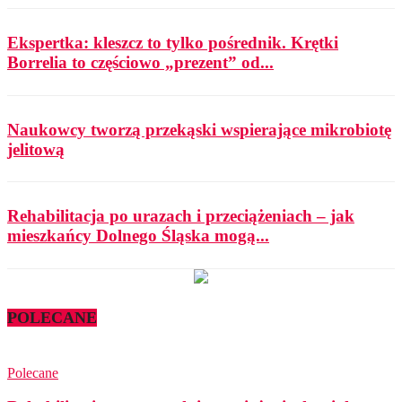
Ekspertka: kleszcz to tylko pośrednik. Krętki
Borrelia to częściowo „prezent” od...
Naukowcy tworzą przekąski wspierające mikrobiotę
jelitową
Rehabilitacja po urazach i przeciążeniach – jak
mieszkańcy Dolnego Śląska mogą...
POLECANE
Polecane