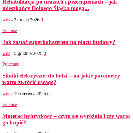
Rehabilitacja po urazach i przeciążeniach – jak
mieszkańcy Dolnego Śląska mogą...
wds
-
22 maja 2026
0
Finanse
Jak zostać superbohaterem na placu budowy?
wds
-
5 grudnia 2025
0
Polecane
Silniki elektryczne do łodzi – na jakie parametry
warto zwrócić uwagę?
wds
-
19 czerwca 2025
0
Finanse
Materac hybrydowy – czym się wyróżnia i czy warto
go kupić?