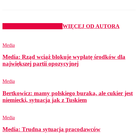
PODOBNE ARTYKUŁY
WIĘCEJ OD AUTORA
Media
Media: Rząd wciąż blokuje wypłatę środków dla
największej partii opozycyjnej
Media
Bertkowicz: mamy polskiego buraka, ale cukier jest
niemiecki, sytuacja jak z Tuskiem
Media
Media: Trudna sytuacja pracodawców