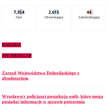
7,354
2,615
44
Fani
Obserwujący
Subskrybujący
POGODA
NIE PRZEGAP
Zarząd Województwa Dolnośląskiego z
absolutorium
Wrocławscy policjanci poszukują osób, które mogą
posiadać informacje w sprawie potrącenia