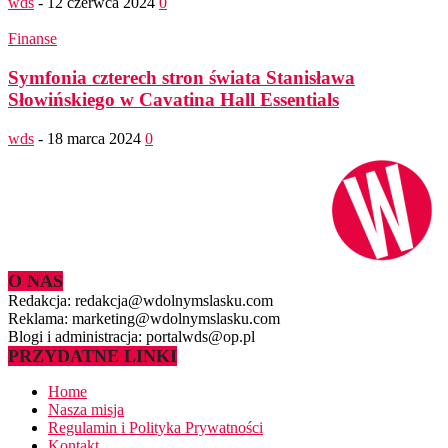
wds
-
12 czerwca 2024
0
Finanse
Symfonia czterech stron świata Stanisława
Słowińskiego w Cavatina Hall Essentials
wds
-
18 marca 2024
0
O NAS
Redakcja: redakcja@wdolnymslasku.com
Reklama: marketing@wdolnymslasku.com
Blogi i administracja: portalwds@op.pl
PRZYDATNE LINKI
Home
Nasza misja
Regulamin i Polityka Prywatności
Kontakt