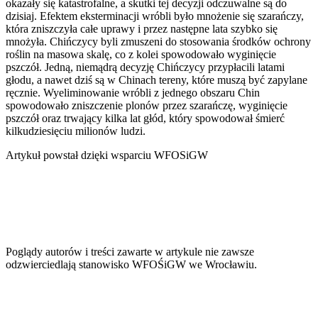
okazały się katastrofalne, a skutki tej decyzji odczuwalne są do
dzisiaj. Efektem eksterminacji wróbli było mnożenie się szarańczy,
która zniszczyła całe uprawy i przez następne lata szybko się
mnożyła. Chińczycy byli zmuszeni do stosowania środków ochrony
roślin na masowa skalę, co z kolei spowodowało wyginięcie
pszczół. Jedną, niemądrą decyzję Chińczycy przypłacili latami
głodu, a nawet dziś są w Chinach tereny, które muszą być zapylane
ręcznie. Wyeliminowanie wróbli z jednego obszaru Chin
spowodowało zniszczenie plonów przez szarańczę, wyginięcie
pszczół oraz trwający kilka lat głód, który spowodował śmierć
kilkudziesięciu milionów ludzi.
Artykuł powstał dzięki wsparciu WFOSiGW
Poglądy autorów i treści zawarte w artykule nie zawsze
odzwierciedlają stanowisko WFOŚiGW we Wrocławiu.