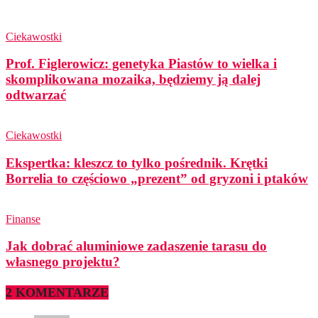
Ciekawostki
Prof. Figlerowicz: genetyka Piastów to wielka i
skomplikowana mozaika, będziemy ją dalej
odtwarzać
Ciekawostki
Ekspertka: kleszcz to tylko pośrednik. Krętki
Borrelia to częściowo „prezent” od gryzoni i ptaków
Finanse
Jak dobrać aluminiowe zadaszenie tarasu do
własnego projektu?
2 KOMENTARZE