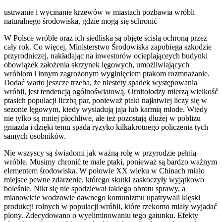
usuwanie i wycinanie krzewów w miastach pozbawia wróbli
naturalnego środowiska, gdzie mogą się schronić
W Polsce wróble oraz ich siedliska są objęte ścisłą ochroną przez
cały rok. Co więcej, Ministerstwo Środowiska zapobiega szkodzie
przyrodniczej, nakładając na inwestorów ocieplająceych budynki
obowiązek założenia skrzynek lęgowych, umożliwiających
wróblom i innym zagrożonym wyginięciem ptakom rozmnażanie.
Dodać warto jeszcze trzeba, że niestety spadek występowania
wróbli, jest tendencją ogólnoświatową. Ornitolodzy mierzą wielkość
ptasich populacji liczbą par, ponieważ ptaki najłatwiej liczy się w
sezonie lęgowym, kiedy wysiadują jaja lub karmią młode. Wtedy
nie tylko są mniej płochliwe, ale też pozostają dłużej w pobliżu
gniazda i dzięki temu spada ryzyko kilkakrotnego policzenia tych
samych osobników.
Nie wszyscy są świadomi jak ważną rolę w przyrodzie pełnią
wróble. Musimy chronić te małe ptaki, ponieważ są bardzo ważnym
elementem środowiska. W połowie XX wieku w Chinach miało
miejsce pewne zdarzenie, którego skutki zaskoczyły wyjątkowo
boleśnie. Nikt się nie spodziewał takiego obrotu sprawy, a
mianowicie wodzowie dawnego komunizmu upatrywali klęski
produkcji rolnych w populacji wróbli, które rzekomo miały wyjadać
plony. Zdecydowano o wyeliminowaniu tego gatunku. Efekty