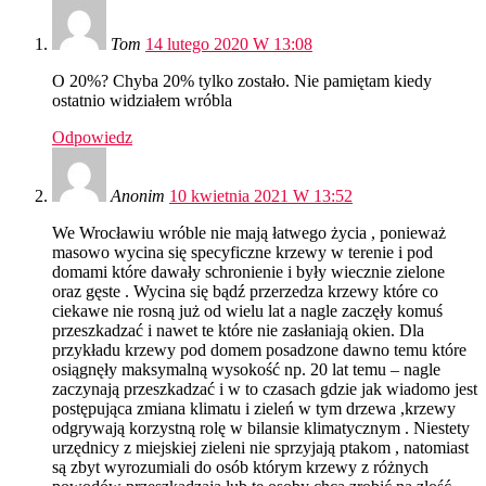
Tom
14 lutego 2020 W 13:08
O 20%? Chyba 20% tylko zostało. Nie pamiętam kiedy
ostatnio widziałem wróbla
Odpowiedz
Anonim
10 kwietnia 2021 W 13:52
We Wrocławiu wróble nie mają łatwego życia , ponieważ
masowo wycina się specyficzne krzewy w terenie i pod
domami które dawały schronienie i były wiecznie zielone
oraz gęste . Wycina się bądź przerzedza krzewy które co
ciekawe nie rosną już od wielu lat a nagle zaczęły komuś
przeszkadzać i nawet te które nie zasłaniają okien. Dla
przykładu krzewy pod domem posadzone dawno temu które
osiągnęły maksymalną wysokość np. 20 lat temu – nagle
zaczynają przeszkadzać i w to czasach gdzie jak wiadomo jest
postępująca zmiana klimatu i zieleń w tym drzewa ,krzewy
odgrywają korzystną rolę w bilansie klimatycznym . Niestety
urzędnicy z miejskiej zieleni nie sprzyjają ptakom , natomiast
są zbyt wyrozumiali do osób którym krzewy z różnych