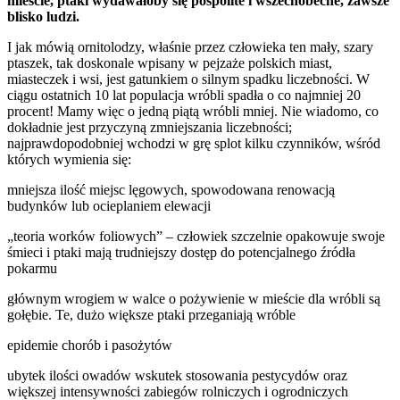
mieście, ptaki wydawałoby się pospolite i wszechobecne, zawsze
blisko ludzi.
I jak mówią ornitolodzy, właśnie przez człowieka ten mały, szary
ptaszek, tak doskonale wpisany w pejzaże polskich miast,
miasteczek i wsi, jest gatunkiem o silnym spadku liczebności. W
ciągu ostatnich 10 lat populacja wróbli spadła o co najmniej 20
procent! Mamy więc o jedną piątą wróbli mniej. Nie wiadomo, co
dokładnie jest przyczyną zmniejszania liczebności;
najprawdopodobniej wchodzi w grę splot kilku czynników, wśród
których wymienia się:
mniejsza ilość miejsc lęgowych, spowodowana renowacją
budynków lub ocieplaniem elewacji
„teoria worków foliowych” – człowiek szczelnie opakowuje swoje
śmieci i ptaki mają trudniejszy dostęp do potencjalnego źródła
pokarmu
głównym wrogiem w walce o pożywienie w mieście dla wróbli są
gołębie. Te, dużo większe ptaki przeganiają wróble
epidemie chorób i pasożytów
ubytek ilości owadów wskutek stosowania pestycydów oraz
większej intensywności zabiegów rolniczych i ogrodniczych