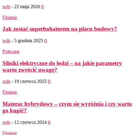
wds
-
22 maja 2026
0
Finanse
Jak zostać superbohaterem na placu budowy?
wds
-
5 grudnia 2025
0
Polecane
Silniki elektryczne do łodzi – na jakie parametry
warto zwrócić uwagę?
wds
-
19 czerwca 2025
0
Finanse
Materac hybrydowy – czym się wyróżnia i czy warto
go kupić?
wds
-
12 czerwca 2024
0
Finanse