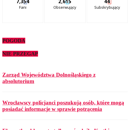
7,354
2,615
44
Fani
Obserwujący
Subskrybujący
POGODA
NIE PRZEGAP
Zarząd Województwa Dolnośląskiego z
absolutorium
Wrocławscy policjanci poszukują osób, które mogą
posiadać informacje w sprawie potrącenia