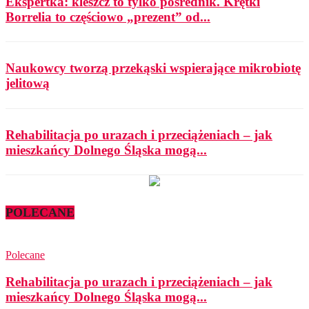
Ekspertka: kleszcz to tylko pośrednik. Krętki
Borrelia to częściowo „prezent” od...
Naukowcy tworzą przekąski wspierające mikrobiotę
jelitową
Rehabilitacja po urazach i przeciążeniach – jak
mieszkańcy Dolnego Śląska mogą...
POLECANE
Polecane
Rehabilitacja po urazach i przeciążeniach – jak
mieszkańcy Dolnego Śląska mogą...