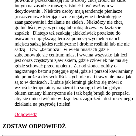
powodów przeszkadzają lub te osoby chcą zrobić na złość
innym na zasadzie muszę zaistnieć i być ważnym w
decydowaniu . Niektóre osoby mają tendencje pieniacze
,roszczeniowe kierując swoje negatywne i destrukcyjne
zaangażowanie i działanie na zieleń . Niektórzy nie chcą
grabić liści ,więc wycinają lub robią drzewa w kształcie
zapałek . Dlatego też szukają jakiekolwiek pretekstu do
usuwania i upiększają tern za pomocą wycinek a na ich
miejsca sadzą jakieś rachityczne i drobne roślinki lub nic nie
sadzą . Tzw. „betonoza ” w wielu miastach gdzie
zabetonowuje się centrum miast i wycina wszystko jak leci
jest coraz częstszym zjawiskiem, gdzie człowiek nie ma się
gdzie schować przed upałem . Żar od słońca odbity o
nagrzanego betonu potęguje upał ,gdzie i parasol kawiarniany
nie pomoże a drzewek liściastych nie ma i trawy nie ma a jak
są to w donicach . Ludzie jak lemingi głośno się mówi o
wzroście temperatury na ziemi i o smogu i widać gołym
okiem zmiany klimatyczne ale i tak będą brnęli do przepaści
aby się unicestwić nie widząc teraz zagrożeń i destrukcyjnego
działania na przyrodę i zieleń.
Odpowiedz
ZOSTAW ODPOWIEDŹ