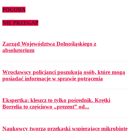
POGODA
NIE PRZEGAP
Zarząd Województwa Dolnośląskiego z
absolutorium
Wrocławscy policjanci poszukują osób, które mogą
posiadać informacje w sprawie potrącenia
Ekspertka: kleszcz to tylko pośrednik. Krętki
Borrelia to częściowo „prezent” od...
Naukowcy tworzą przekąski wspierające mikrobiotę