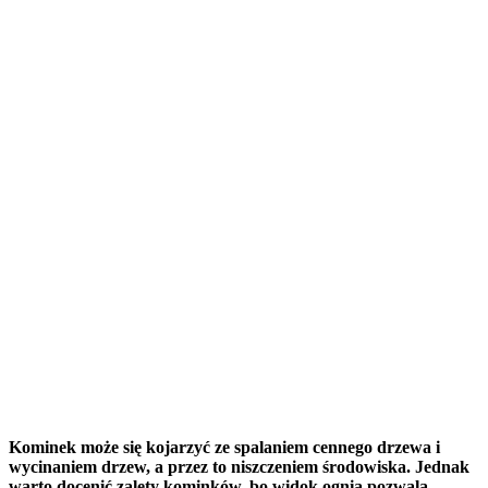
Kominek może się kojarzyć ze spalaniem cennego drzewa i
wycinaniem drzew, a przez to niszczeniem środowiska. Jednak
warto docenić zalety kominków, bo widok ognia pozwala