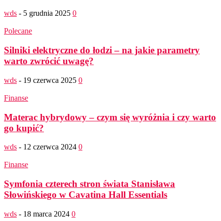
wds
-
5 grudnia 2025
0
Polecane
Silniki elektryczne do łodzi – na jakie parametry
warto zwrócić uwagę?
wds
-
19 czerwca 2025
0
Finanse
Materac hybrydowy – czym się wyróżnia i czy warto
go kupić?
wds
-
12 czerwca 2024
0
Finanse
Symfonia czterech stron świata Stanisława
Słowińskiego w Cavatina Hall Essentials
wds
-
18 marca 2024
0