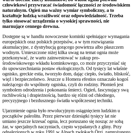
człowiekowi przywracać świadomość łączności ze środowiskiem
naturalnym. Ogień ma ważny wymiar symboliczny, a to
kształtuje ludzką wrażliwość oraz odpowiedzialność. Trzeba
tylko stosować urządzenia o wysokiej sprawności, nie
marnujące cennego drewna.
Dostępne są w handlu nowoczesne kominki spełniające wymagania
europejskich oraz polskich przepisów, a w tym rozwiązania
akumulacyjne, z dystrybucją gorącego powietrza albo płaszczem
wodnym. Umieszczone niżej kilka uwag na temat ognia może
przekonywać, że warto zainwestować w zakup pro-
środowiskowego wkładu kominkowego, co może przyczyniać się
do upowszechniania postaw ekologicznych. Od tysięcy lat właśnie
ognisko, greckie estia, tworzyło dom, dając ciepło, światło, bliskość,
więź i bezpieczeństwo. Jeszcze u Homera efestios oznaczało kogoś
należącego do wspólnoty ogniska, czyli do rodziny. Płomień jest
symbolem odrodzenia i pokonania śmierci. Ogień, fascynujący swą
ruchliwością i drapieżnością, bardzo się różni od chłodnego,
precyzyjnego i bezdusznego światła współczesnej techniki.
Ujarzmienie ognia było rewolucyjnym osiągnięciem ludzkim u
początków paleolitu. Przez pierwsze dziesiątki tysięcy lat nie
umiano jeszcze krzesać ognia, lecz poruszano się nosząc ze sobą
żar, w specjalnych naczyniach, często wypalanych z gliny. Przy
odnalezionych w roku 1991 w Alpach zwłokach Ötzi, zamrożonego