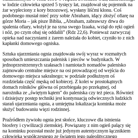
w lodzie człowieka sprzed 5 tysięcy lat, znajdował się pojemnik na
żar wypleciony z kory brzozowej, wysłany liśćmi klonu. Coś
podobnego musiał mieć przy sobie Abraham, idący złożyć ofiarę na
górze Moria – jak pisze Biblia, „Abraham, zabrawszy drwa do
spalenia ofiary, włożył je na syna swego Izaaka, wziął do ręki ogień
i nóż, po czym obaj się oddalili” (Rdz 22,6). Ponieważ zazwyczaj
opieka nad naczyniami z żarem należała do kobiet, czyniło to z nich
kapłanki domowego ogniska.
Sztuka ujarzmiania ognia znajdowała swój wyraz w rozmaitych
sposobach umieszczania palenisk i pieców w budynkach. W
jednoprzestrzennych szałasach i namiotach nomadów palenisko
zajmowało centralne miejsce na osi prowadzącej od wejścia do
domowego miejsca sakralnego; w podziale podłużnym oś
rozdzielała część męską od kobiecej. Z kolei w prostokątnych
domach rolników główna oś przebiegała po przekątnej, od
narożnika ze „świętym kątem” do paleniska czy też pieca. Również
i dzisiejszy postęp techniki jest kontynuacją odwiecznych ludzkich
starań ujarzmiania ognia, a umiejętna lokalizacja kominka może
służyć budowaniu więzi rodzinnej.
Praźródłem żywiołu ognia jest słońce, kluczowe dla istnienia
biosfery i cywilizacji ziemskiej. Powiązany z nim ogień palący się
na kominku pozostał może już jedynym autentycznym łącznikiem
człowieka współczesnego ze światem jego paleolitycznego