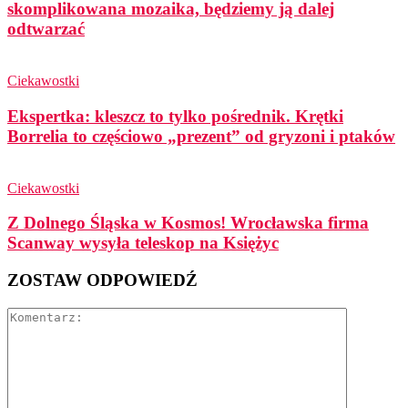
skomplikowana mozaika, będziemy ją dalej
odtwarzać
Ciekawostki
Ekspertka: kleszcz to tylko pośrednik. Krętki
Borrelia to częściowo „prezent” od gryzoni i ptaków
Ciekawostki
Z Dolnego Śląska w Kosmos! Wrocławska firma
Scanway wysyła teleskop na Księżyc
ZOSTAW ODPOWIEDŹ