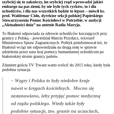
szybciej się to zakończy, im szybciej rząd wprowadzi jakieś
embargo na pas ziemi, by nie było tych cyrków, to i dla
uchodźców, i dla nas wszystkich będzie to lepsze – mówił ks.
prof. Waldemar Cisło, dyrektor sekcji polskiej Papieskiego
Stowarzyszenia Pomoc Kościołowi w Potrzebie, w audycji
„Aktualności dnia” na antenie Radia Maryja.
To Białoruś odpowiada za zdrowie uchodźców koczujących przy
granicy z Polską – powiedział Marcin Przydacz, wiceszef
Ministerstwa Spraw Zagranicznych. Polityk poinformował też, że
Białoruś wciąż nie odpowiedziała na drugą notę w sprawie
udzielenia przez nasz kraj pomocy humanitarnej uchodźcom po
białoruskiej stronie granicy państw.
Zdaniem gościa TV Trwam warto wrócić do 2015 roku, kiedy była
podobna sytuacja.
– Węgry i Polska to były niedobre kraje
nawet w kręgach kościelnych. Mocno się
zastanawiano, żeby przyjąć pomoc medyczną
od rządu polskiego. Wtedy także były
podobne sytuacje, tzw. granie na uczuciach,