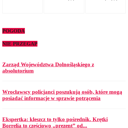
POGODA
NIE PRZEGAP
Zarząd Województwa Dolnośląskiego z
absolutorium
Wrocławscy policjanci poszukują osób, które mogą
posiadać informacje w sprawie potrącenia
Ekspertka: kleszcz to tylko pośrednik. Krętki
Borrelia to częściowo „prezent” od...