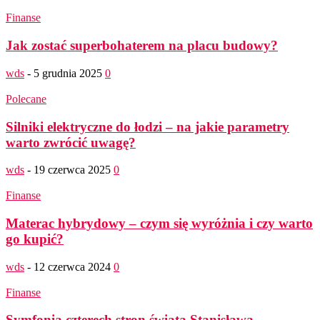
Finanse
Jak zostać superbohaterem na placu budowy?
wds
-
5 grudnia 2025
0
Polecane
Silniki elektryczne do łodzi – na jakie parametry
warto zwrócić uwagę?
wds
-
19 czerwca 2025
0
Finanse
Materac hybrydowy – czym się wyróżnia i czy warto
go kupić?
wds
-
12 czerwca 2024
0
Finanse
Symfonia czterech stron świata Stanisława