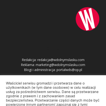
O NAS
Redakcja: redakcja@wdolnymslasku.com
Reklama: marketing@wdolnymslasku.com
Blogi i administracja: portalwds@op.pl
Właściciel serwisu gromadzi i przetwarza dane o
PRZYDATNE LINKI
użytkownikach (w tym dane osobowe) w celu realizacji
usług za pośrednictwem serwisu. Dane są przetwarzane
zgodnie z prawem i z zachowaniem zasad
bezpieczeństwa. Przetwarzanie części danych może być
powierzone innym partnerom( zapoznaj się z tymi