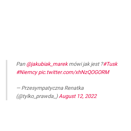
Pan
@jakubiak_marek
mówi jak jest ?
#Tusk
#Niemcy
pic.twitter.com/xhNzQOGORM
— Przesympatyczna Renatka
(@tylko_prawda_)
August 12, 2022