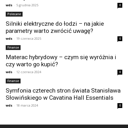
wds
-
5 grudnia 2025
0
Polecane
Silniki elektryczne do łodzi – na jakie
parametry warto zwrócić uwagę?
wds
-
19 czerwca 2025
0
Finanse
Materac hybrydowy – czym się wyróżnia i
czy warto go kupić?
wds
-
12 czerwca 2024
0
Finanse
Symfonia czterech stron świata Stanisława
Słowińskiego w Cavatina Hall Essentials
wds
-
18 marca 2024
0