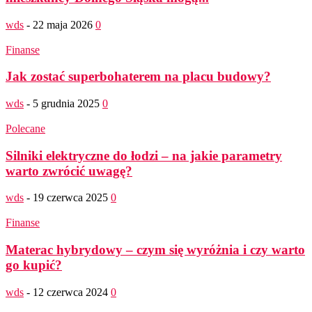
wds
-
22 maja 2026
0
Finanse
Jak zostać superbohaterem na placu budowy?
wds
-
5 grudnia 2025
0
Polecane
Silniki elektryczne do łodzi – na jakie parametry
warto zwrócić uwagę?
wds
-
19 czerwca 2025
0
Finanse
Materac hybrydowy – czym się wyróżnia i czy warto
go kupić?
wds
-
12 czerwca 2024
0