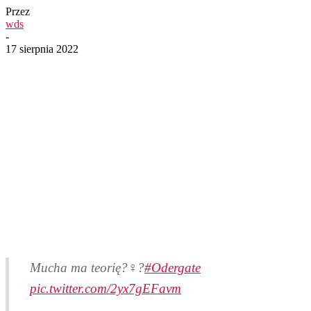
Przez
wds
-
17 sierpnia 2022
Mucha ma teorię?‍♀️?
#Odergate
pic.twitter.com/2yx7gEFavm