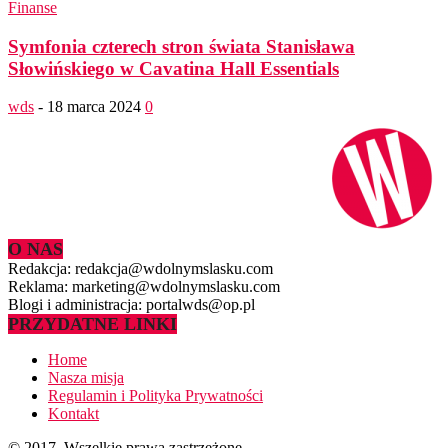
Finanse
Symfonia czterech stron świata Stanisława
Słowińskiego w Cavatina Hall Essentials
wds
-
18 marca 2024
0
O NAS
Redakcja: redakcja@wdolnymslasku.com
Reklama: marketing@wdolnymslasku.com
Blogi i administracja: portalwds@op.pl
PRZYDATNE LINKI
Home
Nasza misja
Regulamin i Polityka Prywatności
Kontakt
© 2017. Wszelkie prawa zastrzeżone