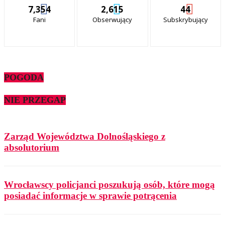
7,354
2,615
44
Fani
Obserwujący
Subskrybujący
POGODA
NIE PRZEGAP
Zarząd Województwa Dolnośląskiego z
absolutorium
Wrocławscy policjanci poszukują osób, które mogą
posiadać informacje w sprawie potrącenia