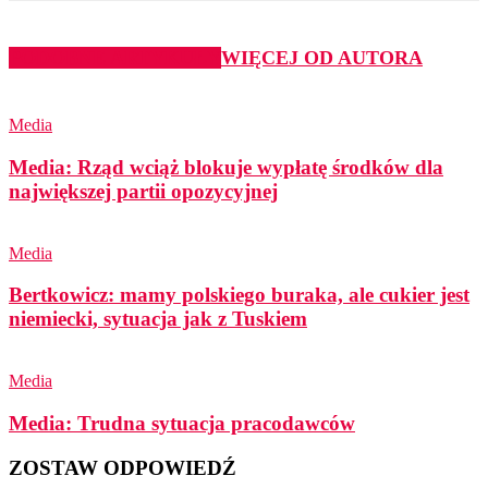
PODOBNE ARTYKUŁY
WIĘCEJ OD AUTORA
Media
Media: Rząd wciąż blokuje wypłatę środków dla
największej partii opozycyjnej
Media
Bertkowicz: mamy polskiego buraka, ale cukier jest
niemiecki, sytuacja jak z Tuskiem
Media
Media: Trudna sytuacja pracodawców
ZOSTAW ODPOWIEDŹ