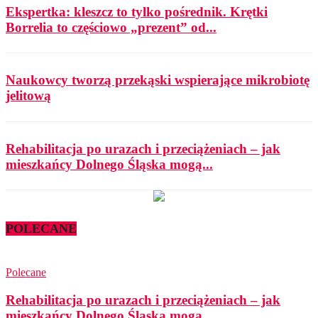
Ekspertka: kleszcz to tylko pośrednik. Krętki
Borrelia to częściowo „prezent” od...
Naukowcy tworzą przekąski wspierające mikrobiotę
jelitową
Rehabilitacja po urazach i przeciążeniach – jak
mieszkańcy Dolnego Śląska mogą...
POLECANE
Polecane
Rehabilitacja po urazach i przeciążeniach – jak
mieszkańcy Dolnego Śląska mogą...