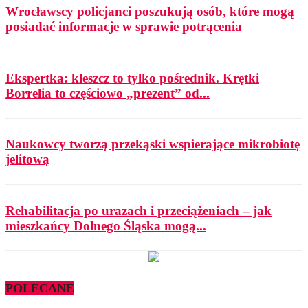
Wrocławscy policjanci poszukują osób, które mogą
posiadać informacje w sprawie potrącenia
Ekspertka: kleszcz to tylko pośrednik. Krętki
Borrelia to częściowo „prezent” od...
Naukowcy tworzą przekąski wspierające mikrobiotę
jelitową
Rehabilitacja po urazach i przeciążeniach – jak
mieszkańcy Dolnego Śląska mogą...
POLECANE