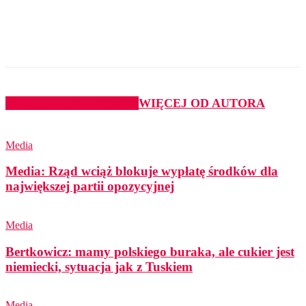
PODOBNE ARTYKUŁY
WIĘCEJ OD AUTORA
Media
Media: Rząd wciąż blokuje wypłatę środków dla
największej partii opozycyjnej
Media
Bertkowicz: mamy polskiego buraka, ale cukier jest
niemiecki, sytuacja jak z Tuskiem
Media