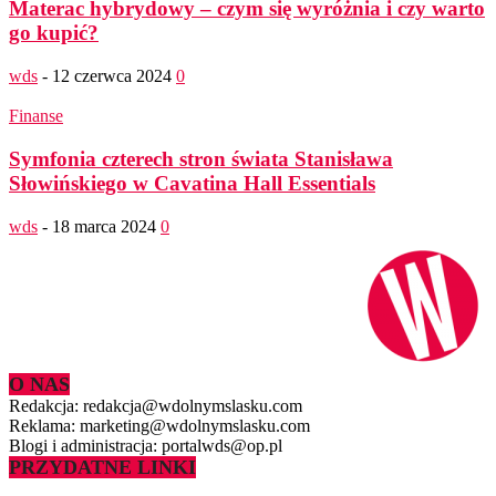
Materac hybrydowy – czym się wyróżnia i czy warto
go kupić?
wds
-
12 czerwca 2024
0
Finanse
Symfonia czterech stron świata Stanisława
Słowińskiego w Cavatina Hall Essentials
wds
-
18 marca 2024
0
O NAS
Redakcja: redakcja@wdolnymslasku.com
Reklama: marketing@wdolnymslasku.com
Blogi i administracja: portalwds@op.pl
PRZYDATNE LINKI