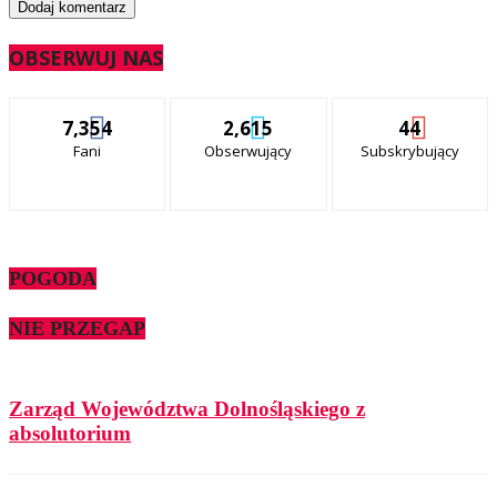
OBSERWUJ NAS
7,354
2,615
44
Fani
Obserwujący
Subskrybujący
POGODA
NIE PRZEGAP
Zarząd Województwa Dolnośląskiego z
absolutorium