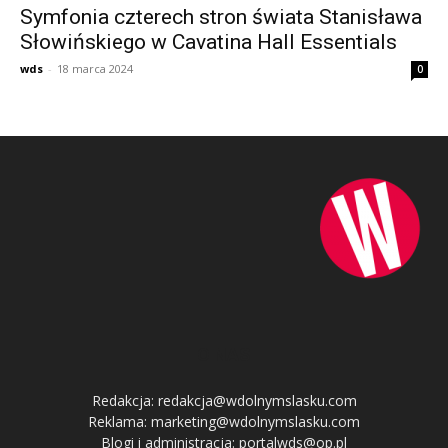
Symfonia czterech stron świata Stanisława
Słowińskiego w Cavatina Hall Essentials
wds
-
18 marca 2024
0
O NAS
Redakcja: redakcja@wdolnymslasku.com
Reklama: marketing@wdolnymslasku.com
Blogi i administracja: portalwds@op.pl