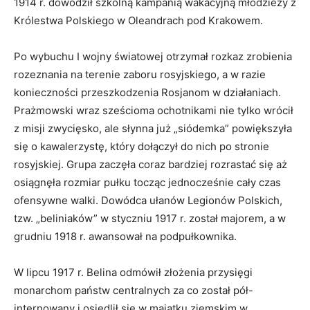
1914 r. dowodził szkolną kampanią wakacyjną młodzieży z
Królestwa Polskiego w Oleandrach pod Krakowem.
Po wybuchu I wojny światowej otrzymał rozkaz zrobienia
rozeznania na terenie zaboru rosyjskiego, a w razie
konieczności przeszkodzenia Rosjanom w działaniach.
Prażmowski wraz sześcioma ochotnikami nie tylko wrócił
z misji zwycięsko, ale słynna już „siódemka” powiększyła
się o kawalerzystę, który dołączył do nich po stronie
rosyjskiej. Grupa zaczęła coraz bardziej rozrastać się aż
osiągnęła rozmiar pułku tocząc jednocześnie cały czas
ofensywne walki. Dowódca ułanów Legionów Polskich,
tzw. „beliniaków” w styczniu 1917 r. został majorem, a w
grudniu 1918 r. awansował na podpułkownika.
W lipcu 1917 r. Belina odmówił złożenia przysięgi
monarchom państw centralnych za co został pół-
internowany i osiedlił się w majątku ziemskim w