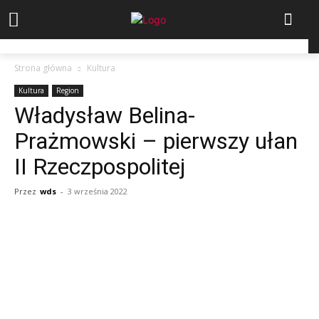
Strona główna
Kultura
Kultura
Region
Władysław Belina-
Prażmowski – pierwszy ułan
II Rzeczpospolitej
Przez
wds
-
3 września 2022