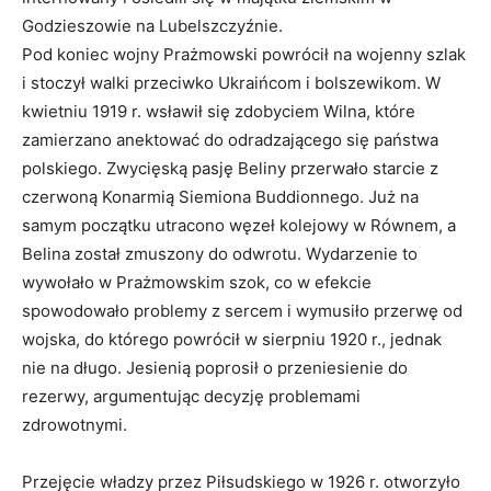
Godzieszowie na Lubelszczyźnie.
Pod koniec wojny Prażmowski powrócił na wojenny szlak
i stoczył walki przeciwko Ukraińcom i bolszewikom. W
kwietniu 1919 r. wsławił się zdobyciem Wilna, które
zamierzano anektować do odradzającego się państwa
polskiego. Zwycięską pasję Beliny przerwało starcie z
czerwoną Konarmią Siemiona Buddionnego. Już na
samym początku utracono węzeł kolejowy w Równem, a
Belina został zmuszony do odwrotu. Wydarzenie to
wywołało w Prażmowskim szok, co w efekcie
spowodowało problemy z sercem i wymusiło przerwę od
wojska, do którego powrócił w sierpniu 1920 r., jednak
nie na długo. Jesienią poprosił o przeniesienie do
rezerwy, argumentując decyzję problemami
zdrowotnymi.
Przejęcie władzy przez Piłsudskiego w 1926 r. otworzyło