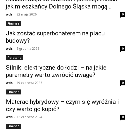
jak mieszkańcy Dolnego Śląska mogą...
wds
-
22 maja 2026
0
Finanse
Jak zostać superbohaterem na placu
budowy?
wds
-
5 grudnia 2025
0
Polecane
Silniki elektryczne do łodzi – na jakie
parametry warto zwrócić uwagę?
wds
-
19 czerwca 2025
0
Finanse
Materac hybrydowy – czym się wyróżnia i
czy warto go kupić?
wds
-
12 czerwca 2024
0
Finanse