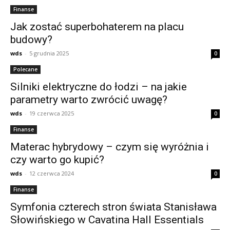
Finanse
Jak zostać superbohaterem na placu
budowy?
wds
-
5 grudnia 2025
0
Polecane
Silniki elektryczne do łodzi – na jakie
parametry warto zwrócić uwagę?
wds
-
19 czerwca 2025
0
Finanse
Materac hybrydowy – czym się wyróżnia i
czy warto go kupić?
wds
-
12 czerwca 2024
0
Finanse
Symfonia czterech stron świata Stanisława
Słowińskiego w Cavatina Hall Essentials