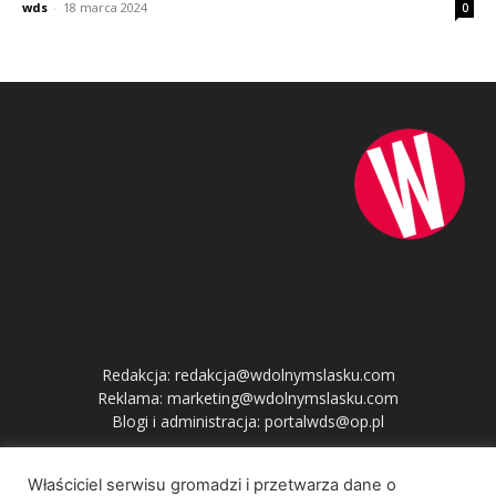
wds
-
18 marca 2024
0
O NAS
Redakcja: redakcja@wdolnymslasku.com
Reklama: marketing@wdolnymslasku.com
Blogi i administracja: portalwds@op.pl
Właściciel serwisu gromadzi i przetwarza dane o