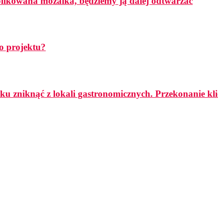
mplikowana mozaika, będziemy ją dalej odtwarzać
o projektu?
ku zniknąć z lokali gastronomicznych. Przekonanie k