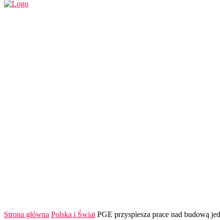
REGION
POLSKA I ŚWIAT
KULTURA
FINANS
Strona główna
Polska i Świat
PGE przyspiesza prace nad budową jed