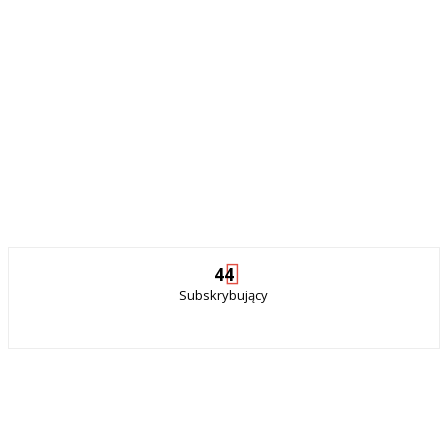
44
Subskrybujący