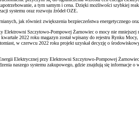
ią zapotrzebowanie, a tym samym i cena. Dzięki możliwości szybkiej 
izacji systemu oraz rozwoju źródeł OZE.
rnianych, jak również zwiększenia bezpieczeństwa energetycznego oraz
zy Elektrowni Szczytowo-Pompowej Żarnowiec o mocy nie mniejszej 
 kwartale 2022 roku magazyn został wpisany do rejestru Rynku Mocy,
atomiast, w czerwcu 2022 roku projekt uzyskał decyzję o środowisko
nergii Elektrycznej przy Elektrowni Szczytowo-Pompowej Żarnowiec 
dzenia naszego systemu zakupowego, gdzie znajdują się informacje o