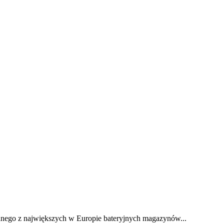
E
ZDROWIE
CIEKAWOSTKI
WIĘCEJ
nego z największych w Europie bateryjnych magazynów...