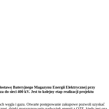
ostawę Bateryjnego Magazynu Energii Elektrycznej przy
sieci 400 kV. Jest to kolejny etap realizacji projektu
ach węgla i gazu. Otwarte postępowanie zakupowe pozwoli uzyskać
ycznej, dzięki magazynowaniu nadwyżek energii z OZE, kiedy jest ona