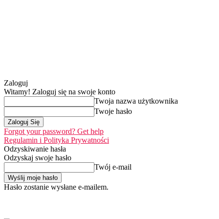
Zaloguj
Witamy! Zaloguj się na swoje konto
Twoja nazwa użytkownika
Twoje hasło
Forgot your password? Get help
Regulamin i Polityka Prywatności
Odzyskiwanie hasła
Odzyskaj swoje hasło
Twój e-mail
Hasło zostanie wysłane e-mailem.
Home
Nasza misj
czwartek, 6 sierpnia 2026
Zaloguj się / Dołącz