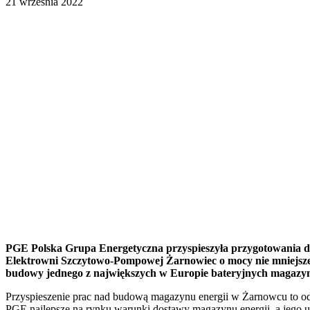
21 września 2022
PGE Polska Grupa Energetyczna przyspieszyła przygotowania d
Elektrowni Szczytowo-Pompowej Żarnowiec o mocy nie mniejszej 
budowy jednego z największych w Europie bateryjnych magazyn
Przyspieszenie prac nad budową magazynu energii w Żarnowcu to od
PGE najlepsze na rynku warunki dostawy magazynu energii, a jego ur