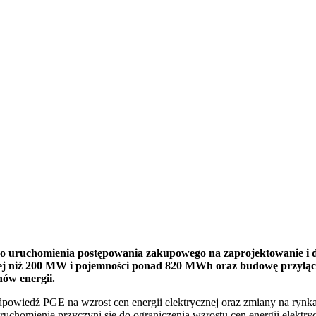
o uruchomienia postępowania zakupowego na zaprojektowanie i d
niż 200 MW i pojemności ponad 820 MWh oraz budowę przyłącza do 
ów energii.
powiedź PGE na wzrost cen energii elektrycznej oraz zmiany na rynk
uchomienie przyczyni się do ograniczenia wzrostu cen energii elektr