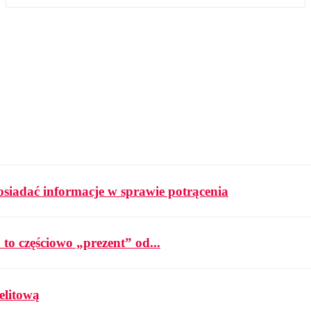
osiadać informacje w sprawie potrącenia
 to częściowo „prezent” od...
elitową