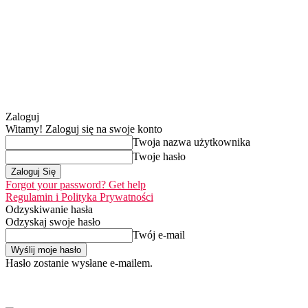
Zaloguj
Witamy! Zaloguj się na swoje konto
Twoja nazwa użytkownika
Twoje hasło
Forgot your password? Get help
Regulamin i Polityka Prywatności
Odzyskiwanie hasła
Odzyskaj swoje hasło
Twój e-mail
Hasło zostanie wysłane e-mailem.
Home
Nasza misja
sobota, 8 sierpnia 2026
Zaloguj się / Dołącz