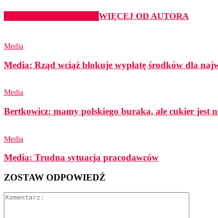
PODOBNE ARTYKUŁY
WIĘCEJ OD AUTORA
Media
Media: Rząd wciąż blokuje wypłatę środków dla najwi
Media
Bertkowicz: mamy polskiego buraka, ale cukier jest n
Media
Media: Trudna sytuacja pracodawców
ZOSTAW ODPOWIEDŹ