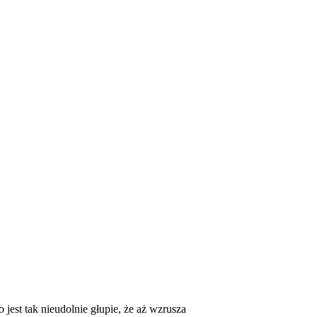
E
ZDROWIE
CIEKAWOSTKI
WIĘCEJ
jest tak nieudolnie głupie, że aż wzrusza