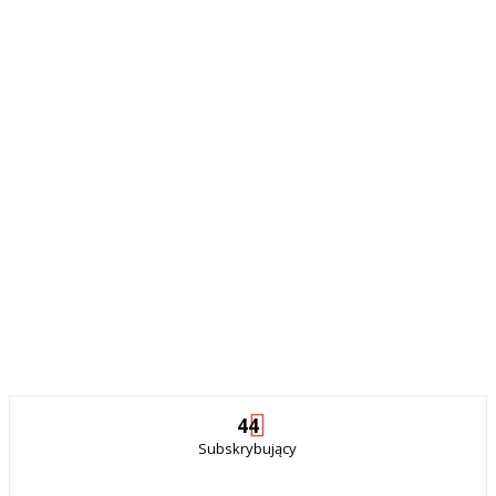
44
Subskrybujący