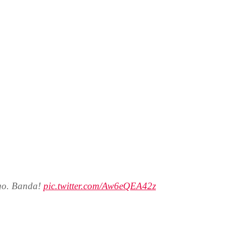
ego. Banda!
pic.twitter.com/Aw6eQEA42z