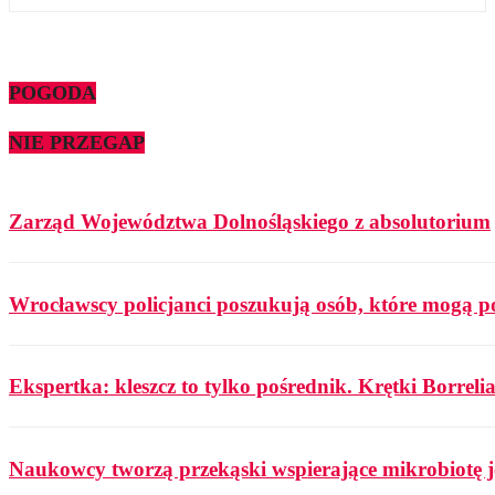
POGODA
NIE PRZEGAP
Zarząd Województwa Dolnośląskiego z absolutorium
Wrocławscy policjanci poszukują osób, które mogą p
Ekspertka: kleszcz to tylko pośrednik. Krętki Borrelia
Naukowcy tworzą przekąski wspierające mikrobiotę j