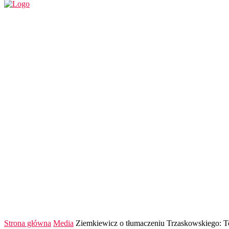
REGION
POLSKA I ŚWIAT
KULTURA
FINANS
Strona główna
Media
Ziemkiewicz o tłumaczeniu Trzaskowskiego: To 