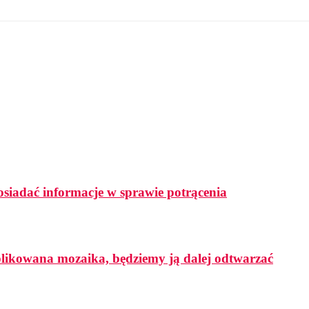
osiadać informacje w sprawie potrącenia
mplikowana mozaika, będziemy ją dalej odtwarzać