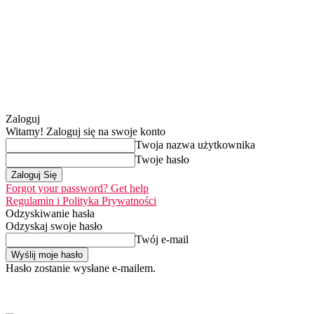
Zaloguj
Witamy! Zaloguj się na swoje konto
Twoja nazwa użytkownika
Twoje hasło
Forgot your password? Get help
Regulamin i Polityka Prywatności
Odzyskiwanie hasła
Odzyskaj swoje hasło
Twój e-mail
Hasło zostanie wysłane e-mailem.
Home
Nasza misj
czwartek, 6 sierpnia 2026
Zaloguj się / Dołącz