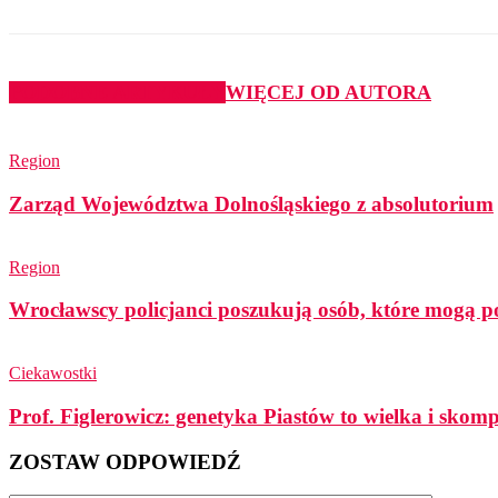
PODOBNE ARTYKUŁY
WIĘCEJ OD AUTORA
Region
Zarząd Województwa Dolnośląskiego z absolutorium
Region
Wrocławscy policjanci poszukują osób, które mogą p
Ciekawostki
Prof. Figlerowicz: genetyka Piastów to wielka i sko
ZOSTAW ODPOWIEDŹ