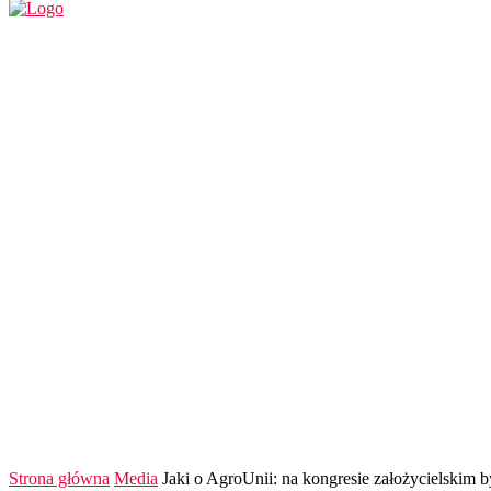
REGION
POLSKA I ŚWIAT
KULTURA
FINANS
Strona główna
Media
Jaki o AgroUnii: na kongresie założycielskim b