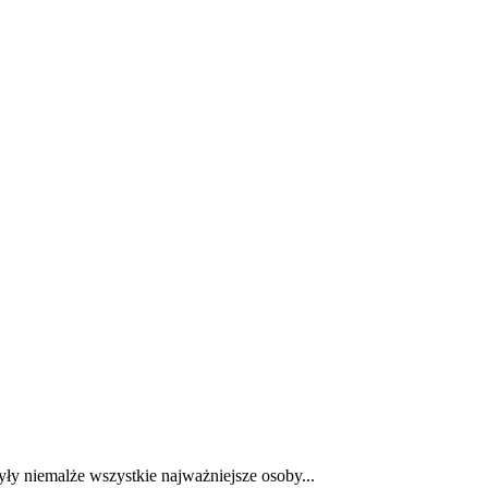
E
ZDROWIE
CIEKAWOSTKI
WIĘCEJ
yły niemalże wszystkie najważniejsze osoby...