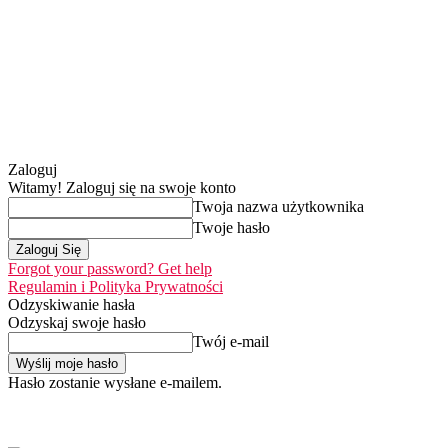
Zaloguj
Witamy! Zaloguj się na swoje konto
Twoja nazwa użytkownika
Twoje hasło
Forgot your password? Get help
Regulamin i Polityka Prywatności
Odzyskiwanie hasła
Odzyskaj swoje hasło
Twój e-mail
Hasło zostanie wysłane e-mailem.
Home
Nasza misja
piątek, 7 sierpnia 2026
Zaloguj się / Dołącz