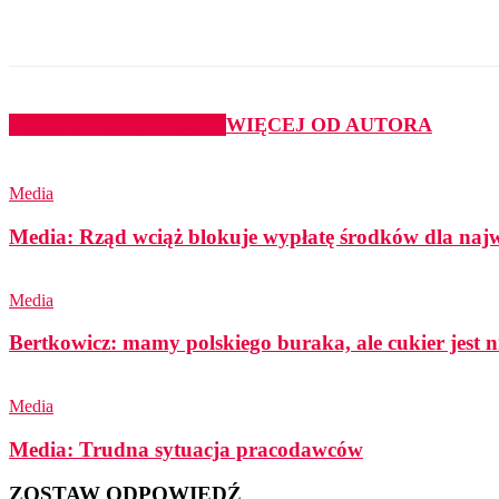
Udział
PODOBNE ARTYKUŁY
WIĘCEJ OD AUTORA
Media
Media: Rząd wciąż blokuje wypłatę środków dla najwi
Media
Bertkowicz: mamy polskiego buraka, ale cukier jest n
Media
Media: Trudna sytuacja pracodawców
ZOSTAW ODPOWIEDŹ