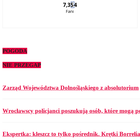
7,354
Fani
POGODA
NIE PRZEGAP
Zarząd Województwa Dolnośląskiego z absolutorium
Wrocławscy policjanci poszukują osób, które mogą p
Ekspertka: kleszcz to tylko pośrednik. Krętki Borrelia