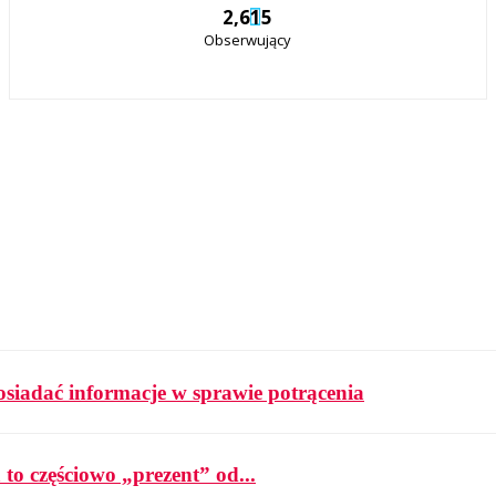
2,615
Obserwujący
osiadać informacje w sprawie potrącenia
 to częściowo „prezent” od...