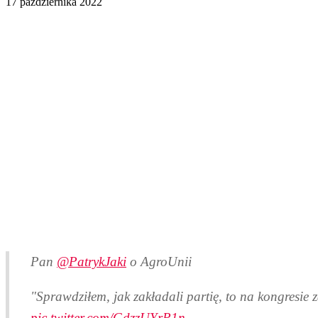
17 października 2022
Pan
@PatrykJaki
o AgroUnii
"Sprawdziłem, jak zakładali partię, to na kongresie z
pic.twitter.com/GdzzUYrP1n