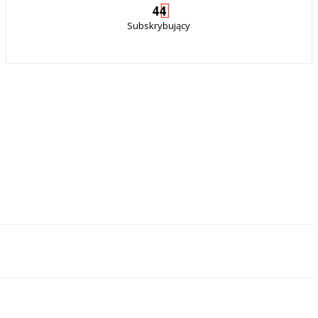
44
Subskrybujący