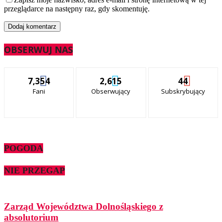
przeglądarce na następny raz, gdy skomentuję.
OBSERWUJ NAS
7,354
2,615
44
Fani
Obserwujący
Subskrybujący
POGODA
NIE PRZEGAP
Zarząd Województwa Dolnośląskiego z
absolutorium