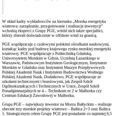
W skład kadry wykładowców na kierunku „Morska energetyka
wiatrowa: zarządzanie, przygotowanie i realizacja inwestycji”
wchodzą eksperci z Grupy PGE, wśród nich także specjaliści,
którzy zbierali doświadczenie w offshore wind za granicą.
PGE współpracuje z czołowymi polskimi ośrodkami naukowymi,
kształcąc kadry pod budowę krajowego rynku morskiej energetyki
wiatrowej. PGE współpracuje z Politechniką Gdańską,
Uniwersytetem Morskim w Gdyni, Uczelnią Łazarskiego w
Warszawie, Państwowym Instytutem Geologicznym, Instytutem
Morskim w Gdańsku oraz Instytutem Maszyn Przepływowych
Polskiej Akademii Nauk i Instytutem Budownictwa Wodnego
Polskiej Akademii Nauk. Dodatkowo, PGE współpracuje ze
szkołami technicznymi i branżowymi, jak Zespół Szkół
Ogólnokształcących i Technicznych w Ustce, Zespół Szkół
Ponadgimnazjalnych nr 4 – Technikum nr 2 w Malborku czy
Centrum Edukacji Zawodowej w Malborku.
Grupa PGE – największy inwestor na Morzu Bałtyckim – realizuje
obecnie trzy morskie projekty wiatrowe – Baltica 2+3 oraz Baltica
1. Strategicznym celem Grupy PGE jest posiadanie co najmniej 6,5