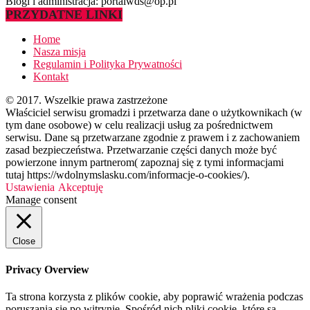
Blogi i administracja: portalwds@op.pl
PRZYDATNE LINKI
Home
Nasza misja
Regulamin i Polityka Prywatności
Kontakt
© 2017. Wszelkie prawa zastrzeżone
Właściciel serwisu gromadzi i przetwarza dane o użytkownikach (w
tym dane osobowe) w celu realizacji usług za pośrednictwem
serwisu. Dane są przetwarzane zgodnie z prawem i z zachowaniem
zasad bezpieczeństwa. Przetwarzanie części danych może być
powierzone innym partnerom( zapoznaj się z tymi informacjami
tutaj https://wdolnymslasku.com/informacje-o-cookies/).
Ustawienia
Akceptuję
Manage consent
Close
Privacy Overview
Ta strona korzysta z plików cookie, aby poprawić wrażenia podczas
poruszania się po witrynie. Spośród nich pliki cookie, które są