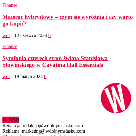
Finanse
Materac hybrydowy – czym się wyróżnia i czy warto
go kupić?
wds
-
12 czerwca 2024
0
Finanse
Symfonia czterech stron świata Stanisława
Słowińskiego w Cavatina Hall Essentials
wds
-
18 marca 2024
0
O NAS
Redakcja: redakcja@wdolnymslasku.com
Reklama: marketing@wdolnymslasku.com