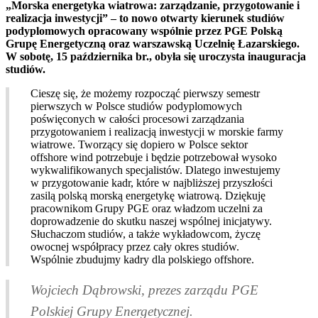
„Morska energetyka wiatrowa: zarządzanie, przygotowanie i
realizacja inwestycji” – to nowo otwarty kierunek studiów
podyplomowych opracowany wspólnie przez PGE Polską
Grupę Energetyczną oraz warszawską Uczelnię Łazarskiego.
W sobotę, 15 października br., obyła się uroczysta inauguracja
studiów.
Cieszę się, że możemy rozpocząć pierwszy semestr
pierwszych w Polsce studiów podyplomowych
poświęconych w całości procesowi zarządzania
przygotowaniem i realizacją inwestycji w morskie farmy
wiatrowe. Tworzący się dopiero w Polsce sektor
offshore wind potrzebuje i będzie potrzebował wysoko
wykwalifikowanych specjalistów. Dlatego inwestujemy
w przygotowanie kadr, które w najbliższej przyszłości
zasilą polską morską energetykę wiatrową. Dziękuję
pracownikom Grupy PGE oraz władzom uczelni za
doprowadzenie do skutku naszej wspólnej inicjatywy.
Słuchaczom studiów, a także wykładowcom, życzę
owocnej współpracy przez cały okres studiów.
Wspólnie zbudujmy kadry dla polskiego offshore.
Wojciech Dąbrowski, prezes zarządu PGE
Polskiej Grupy Energetycznej.