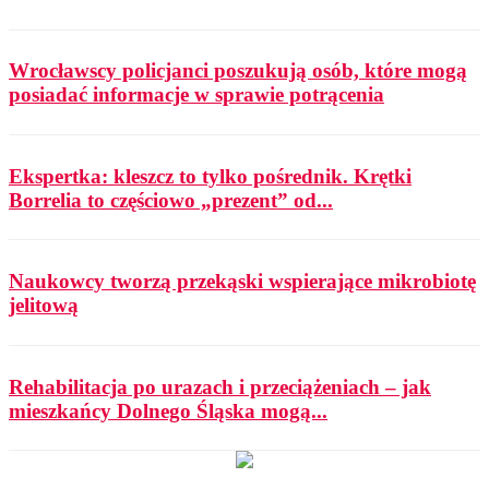
Wrocławscy policjanci poszukują osób, które mogą
posiadać informacje w sprawie potrącenia
Ekspertka: kleszcz to tylko pośrednik. Krętki
Borrelia to częściowo „prezent” od...
Naukowcy tworzą przekąski wspierające mikrobiotę
jelitową
Rehabilitacja po urazach i przeciążeniach – jak
mieszkańcy Dolnego Śląska mogą...