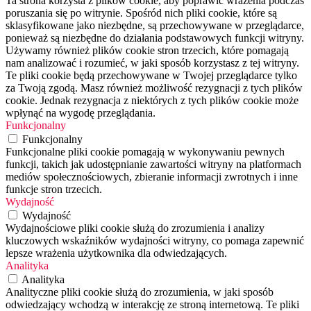
Ta strona korzysta z plików cookie, aby poprawić wrażenia podczas
poruszania się po witrynie. Spośród nich pliki cookie, które są
sklasyfikowane jako niezbędne, są przechowywane w przeglądarce,
ponieważ są niezbędne do działania podstawowych funkcji witryny.
Używamy również plików cookie stron trzecich, które pomagają
nam analizować i rozumieć, w jaki sposób korzystasz z tej witryny.
Te pliki cookie będą przechowywane w Twojej przeglądarce tylko
za Twoją zgodą. Masz również możliwość rezygnacji z tych plików
cookie. Jednak rezygnacja z niektórych z tych plików cookie może
wpłynąć na wygodę przeglądania.
Funkcjonalny
Funkcjonalny
Funkcjonalne pliki cookie pomagają w wykonywaniu pewnych
funkcji, takich jak udostępnianie zawartości witryny na platformach
mediów społecznościowych, zbieranie informacji zwrotnych i inne
funkcje stron trzecich.
Wydajność
Wydajność
Wydajnościowe pliki cookie służą do zrozumienia i analizy
kluczowych wskaźników wydajności witryny, co pomaga zapewnić
lepsze wrażenia użytkownika dla odwiedzających.
Analityka
Analityka
Analityczne pliki cookie służą do zrozumienia, w jaki sposób
odwiedzający wchodzą w interakcję ze stroną internetową. Te pliki