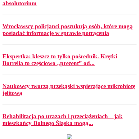
absolutorium
Wrocławscy policjanci poszukują osób, które mogą
posiadać informacje w sprawie potrącenia
Ekspertka: kleszcz to tylko pośrednik. Krętki
Borrelia to częściowo „prezent” od...
Naukowcy tworzą przekąski wspierające mikrobiotę
jelitową
Rehabilitacja po urazach i przeciążeniach – jak
mieszkańcy Dolnego Śląska mogą...