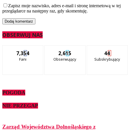
Zapisz moje nazwisko, adres e-mail i stronę internetową w tej
przeglądarce na następny raz, gdy skomentuję.
OBSERWUJ NAS
7,354
2,615
44
Fani
Obserwujący
Subskrybujący
POGODA
NIE PRZEGAP
Zarząd Województwa Dolnośląskiego z