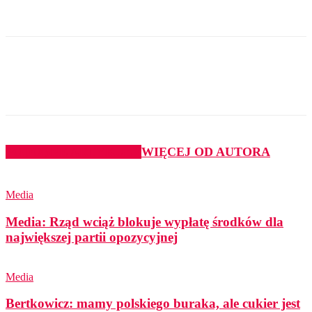
PODOBNE ARTYKUŁY
WIĘCEJ OD AUTORA
Media
Media: Rząd wciąż blokuje wypłatę środków dla
największej partii opozycyjnej
Media
Bertkowicz: mamy polskiego buraka, ale cukier jest