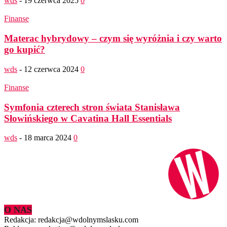
wds
-
19 czerwca 2025
0
Finanse
Materac hybrydowy – czym się wyróżnia i czy warto
go kupić?
wds
-
12 czerwca 2024
0
Finanse
Symfonia czterech stron świata Stanisława
Słowińskiego w Cavatina Hall Essentials
wds
-
18 marca 2024
0
O NAS
Redakcja: redakcja@wdolnymslasku.com