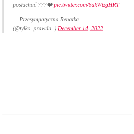
posłuchać ???❤️
pic.twitter.com/6akWtzgHRT
— Przesympatyczna Renatka
(@tylko_prawda_)
December 14, 2022