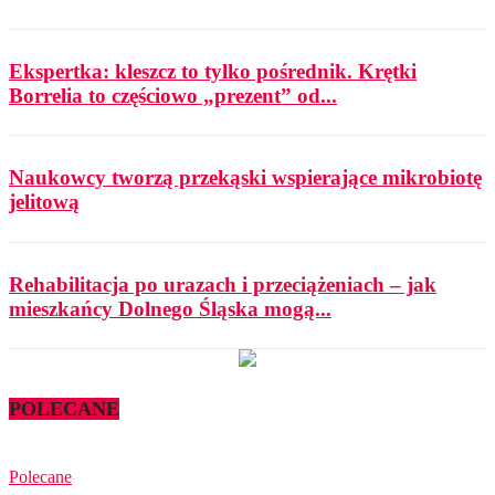
Ekspertka: kleszcz to tylko pośrednik. Krętki
Borrelia to częściowo „prezent” od...
Naukowcy tworzą przekąski wspierające mikrobiotę
jelitową
Rehabilitacja po urazach i przeciążeniach – jak
mieszkańcy Dolnego Śląska mogą...
POLECANE
Polecane