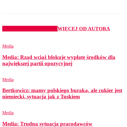
PODOBNE ARTYKUŁY
WIĘCEJ OD AUTORA
Media
Media: Rząd wciąż blokuje wypłatę środków dla
największej partii opozycyjnej
Media
Bertkowicz: mamy polskiego buraka, ale cukier jest
niemiecki, sytuacja jak z Tuskiem
Media
Media: Trudna sytuacja pracodawców