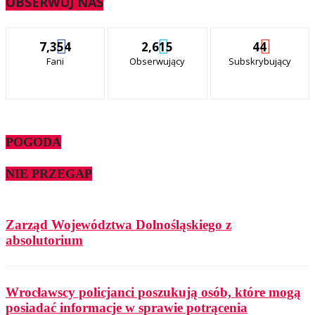
OBSERWUJ NAS
7,354
2,615
44
Fani
Obserwujący
Subskrybujący
POGODA
NIE PRZEGAP
Zarząd Województwa Dolnośląskiego z
absolutorium
Wrocławscy policjanci poszukują osób, które mogą
posiadać informacje w sprawie potrącenia