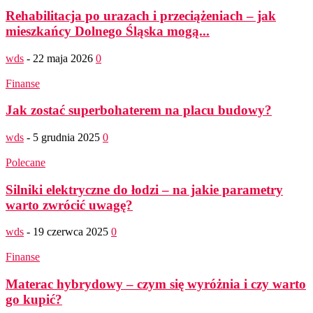
Rehabilitacja po urazach i przeciążeniach – jak
mieszkańcy Dolnego Śląska mogą...
wds
-
22 maja 2026
0
Finanse
Jak zostać superbohaterem na placu budowy?
wds
-
5 grudnia 2025
0
Polecane
Silniki elektryczne do łodzi – na jakie parametry
warto zwrócić uwagę?
wds
-
19 czerwca 2025
0
Finanse
Materac hybrydowy – czym się wyróżnia i czy warto
go kupić?