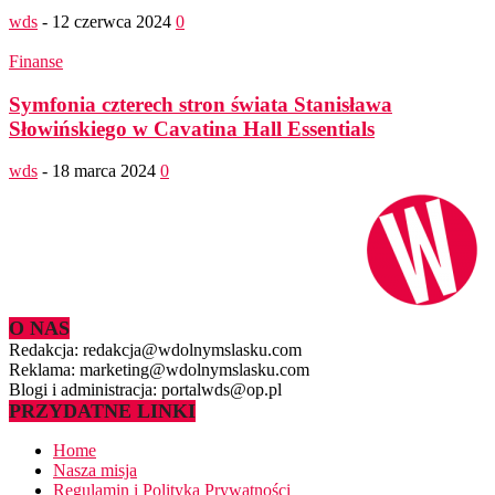
wds
-
12 czerwca 2024
0
Finanse
Symfonia czterech stron świata Stanisława
Słowińskiego w Cavatina Hall Essentials
wds
-
18 marca 2024
0
O NAS
Redakcja: redakcja@wdolnymslasku.com
Reklama: marketing@wdolnymslasku.com
Blogi i administracja: portalwds@op.pl
PRZYDATNE LINKI
Home
Nasza misja
Regulamin i Polityka Prywatności