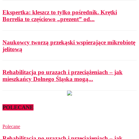
Ekspertka: kleszcz to tylko pośrednik. Krętki
Borrelia to częściowo „prezent” od...
Naukowcy tworzą przekąski wspierające mikrobiotę
jelitową
Rehabilitacja po urazach i przeciążeniach – jak
mieszkańcy Dolnego Śląska mogą...
POLECANE
Polecane
Rehabilitacja po urazach i przeciążeniach – jak