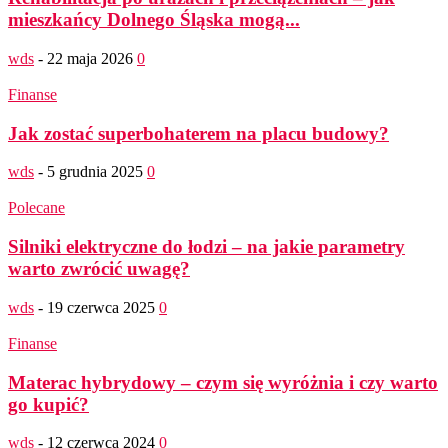
mieszkańcy Dolnego Śląska mogą...
wds
-
22 maja 2026
0
Finanse
Jak zostać superbohaterem na placu budowy?
wds
-
5 grudnia 2025
0
Polecane
Silniki elektryczne do łodzi – na jakie parametry
warto zwrócić uwagę?
wds
-
19 czerwca 2025
0
Finanse
Materac hybrydowy – czym się wyróżnia i czy warto
go kupić?
wds
-
12 czerwca 2024
0