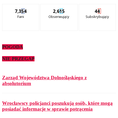
7,354
2,615
44
Fani
Obserwujący
Subskrybujący
POGODA
NIE PRZEGAP
Zarząd Województwa Dolnośląskiego z
absolutorium
Wrocławscy policjanci poszukują osób, które mogą
posiadać informacje w sprawie potrącenia