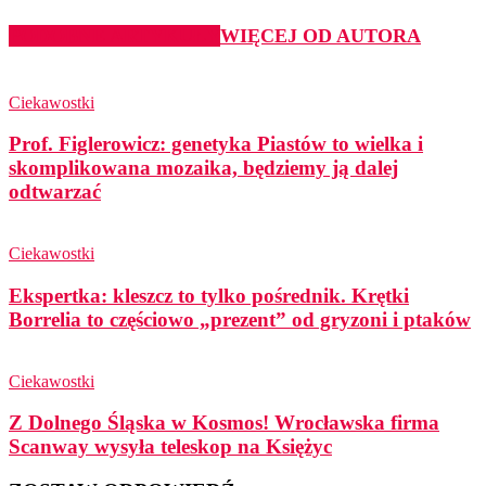
PODOBNE ARTYKUŁY
WIĘCEJ OD AUTORA
Ciekawostki
Prof. Figlerowicz: genetyka Piastów to wielka i
skomplikowana mozaika, będziemy ją dalej
odtwarzać
Ciekawostki
Ekspertka: kleszcz to tylko pośrednik. Krętki
Borrelia to częściowo „prezent” od gryzoni i ptaków
Ciekawostki
Z Dolnego Śląska w Kosmos! Wrocławska firma
Scanway wysyła teleskop na Księżyc